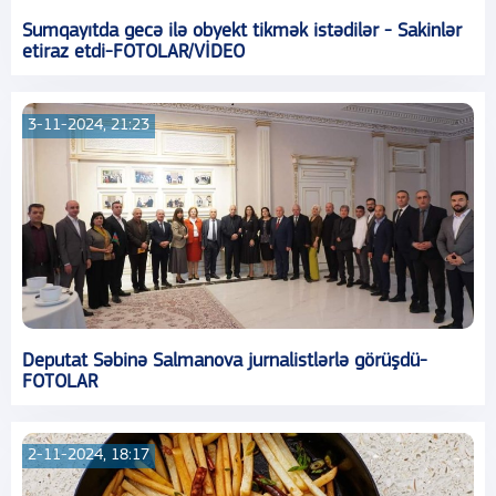
Sumqayıtda gecə ilə obyekt tikmək istədilər - Sakinlər
etiraz etdi-FOTOLAR/VİDEO
3-11-2024, 21:23
Deputat Səbinə Salmanova jurnalistlərlə görüşdü-
FOTOLAR
2-11-2024, 18:17