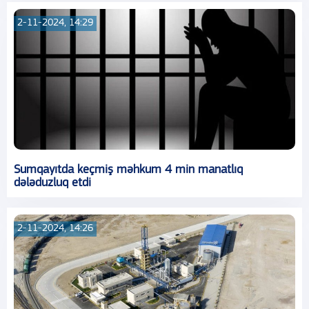
2-11-2024, 14:29
Sumqayıtda keçmiş məhkum 4 min manatlıq
dələduzluq etdi
2-11-2024, 14:26