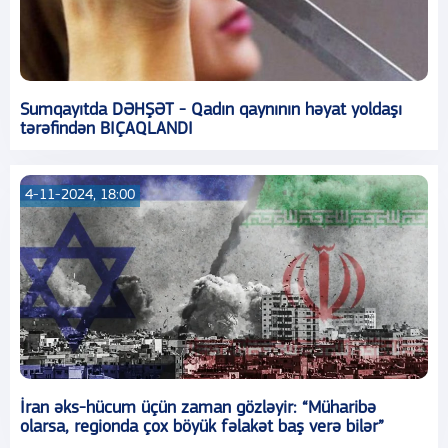
Sumqayıtda DƏHŞƏT - Qadın qaynının həyat yoldaşı
tərəfindən BIÇAQLANDI
4-11-2024, 18:00
İran əks-hücum üçün zaman gözləyir: “Müharibə
olarsa, regionda çox böyük fəlakət baş verə bilər”