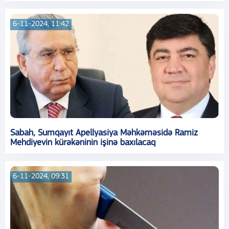
6-11-2024, 11:42
Sabah, Sumqayıt Apellyasiya Məhkəməsidə Ramiz
Mehdiyevin kürəkəninin işinə baxılacaq
6-11-2024, 09:31