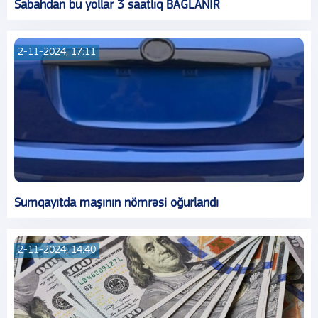
Sabahdan bu yollar 3 saatlıq BAĞLANIR
2-11-2024, 17:11
Sumqayıtda maşının nömrəsi oğurlandı
2-11-2024, 14:40