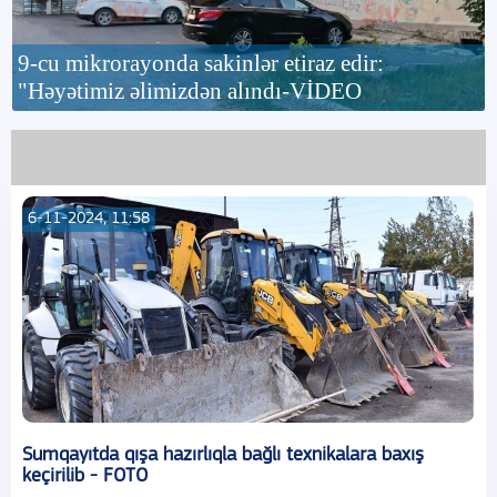
9-cu mikrorayonda sakinlər etiraz edir:
"Həyətimiz əlimizdən alındı-VİDEO
6-11-2024, 11:58
Sumqayıtda qışa hazırlıqla bağlı texnikalara baxış
keçirilib - FOTO