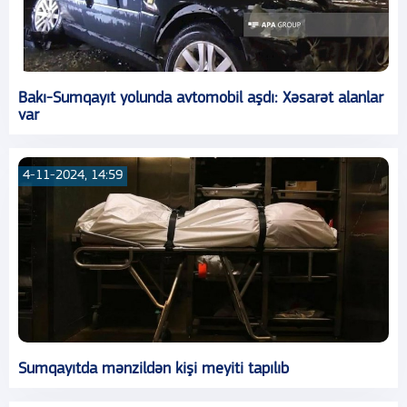
Bakı-Sumqayıt yolunda avtomobil aşdı: Xəsarət alanlar
var
4-11-2024, 14:59
Sumqayıtda mənzildən kişi meyiti tapılıb