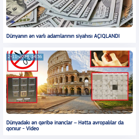
Dünyanın ən varlı adamlarının siyahısı AÇIQLANDI
2-11-2024, 14:36
Dünyadakı ən qəribə inanclar – Hətta avropalılar da
qorxur - Video