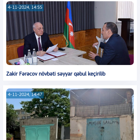
4-11-2024, 14:55
Zakir Fərəcov növbəti səyyar qəbul keçirilib
4-11-2024, 14:47