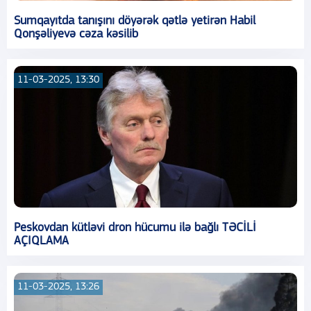
Sumqayıtda tanışını döyərək qətlə yetirən Habil
Qonşəliyevə cəza kəsilib
11-03-2025, 13:30
Peskovdan kütləvi dron hücumu ilə bağlı TƏCİLİ
AÇIQLAMA
11-03-2025, 13:26