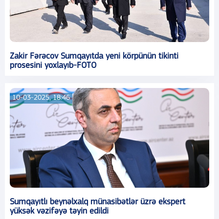
Zakir Fərəcov Sumqayıtda yeni körpünün tikinti
prosesini yoxlayıb-FOTO
10-03-2025, 18:46
Sumqayıtlı beynəlxalq münasibətlər üzrə ekspert
yüksək vəzifəyə təyin edildi