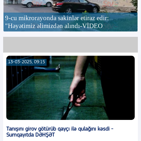
9-cu mikrorayonda sakinlər etiraz edir:
"Həyətimiz əlimizdən alındı-VİDEO
13-03-2025, 09:15
Tanışını girov götürüb qayçı ilə qulağını kəsdi -
Sumqayıtda DƏHŞƏT