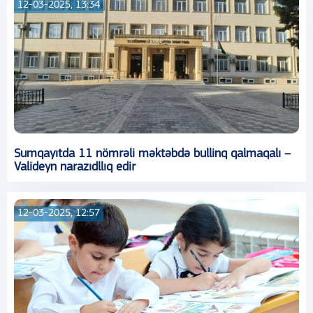
12-03-2025, 13:34
Sumqayıtda 11 nömrəli məktəbdə bullinq qalmaqalı –
Valideyn narazıdllıq edir
12-03-2025, 12:57