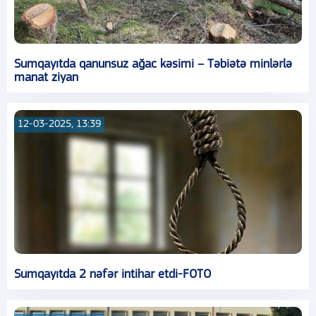
Sumqayıtda qanunsuz ağac kəsimi – Təbiətə minlərlə
manat ziyan
12-03-2025, 13:39
Sumqayıtda 2 nəfər intihar etdi-FOTO