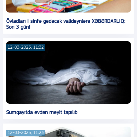
Övladları I sinfə gedəcək valideynlərə XƏBƏRDARLIQ:
Son 3 gün!
12-03-2025, 11:32
Sumqayıtda evdən meyit tapılıb
12-03-2025, 11:23