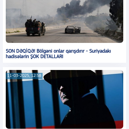
SON DƏQİQƏ! Bölgəni onlar qarışdırır - Suriyadakı
hadisələrin ŞOK DETALLARI
11-03-2025, 12:58