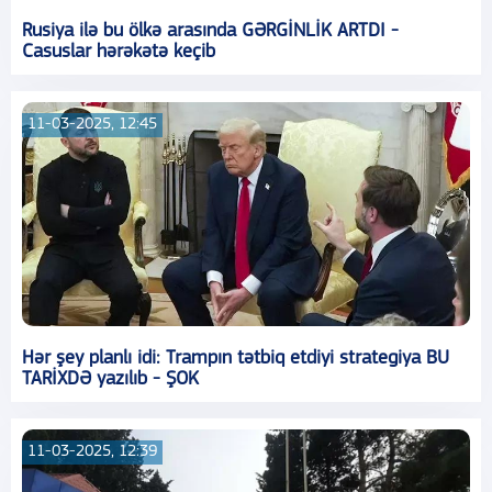
Rusiya ilə bu ölkə arasında GƏRGİNLİK ARTDI -
Casuslar hərəkətə keçib
11-03-2025, 12:45
Hər şey planlı idi: Trampın tətbiq etdiyi strategiya BU
TARİXDƏ yazılıb - ŞOK
11-03-2025, 12:39