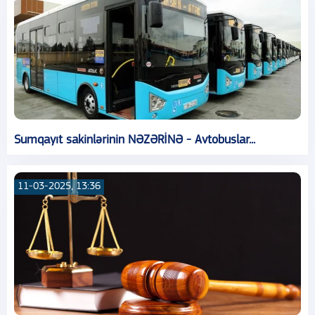
Sumqayıt sakinlərinin NƏZƏRİNƏ - Avtobuslar...
11-03-2025, 13:36