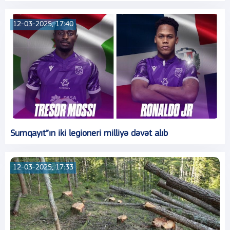
12-03-2025, 17:40
Sumqayıt”ın iki legioneri milliyə dəvət alıb
12-03-2025, 17:33