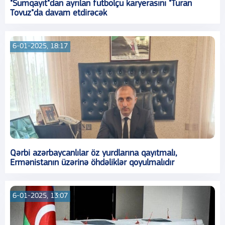
"Sumqayıt"dan ayrılan futbolçu karyerasını "Turan
Tovuz"da davam etdirəcək
6-01-2025, 18:17
Qərbi azərbaycanlılar öz yurdlarına qayıtmalı,
Ermənistanın üzərinə öhdəliklər qoyulmalıdır
6-01-2025, 13:07