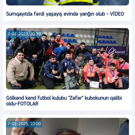
Sumqayıtda fərdi yaşayış evində yanğın olub - VİDEO
7-01-2025, 20:39
Gölkənd kənd futbol kulubu "Zəfər" kubokunun qalibi
oldu-FOTOLAR
7-01-2025, 10:00