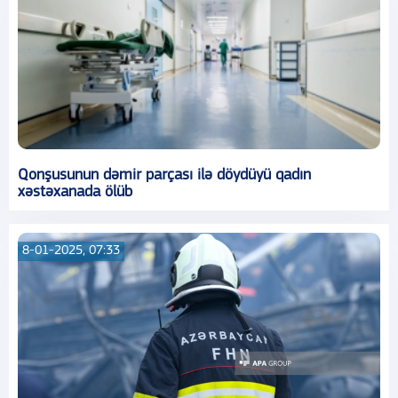
Qonşusunun dəmir parçası ilə döydüyü qadın
xəstəxanada ölüb
8-01-2025, 07:33