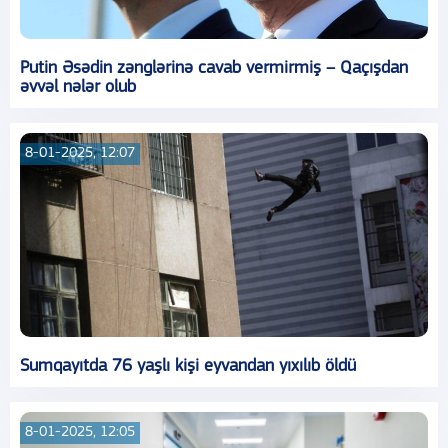
Putin Əsədin zənglərinə cavab vermirmiş – Qaçışdan
əvvəl nələr olub
8-01-2025, 12:07
Sumqayıtda 76 yaşlı kişi eyvandan yıxılıb öldü
8-01-2025, 12:05