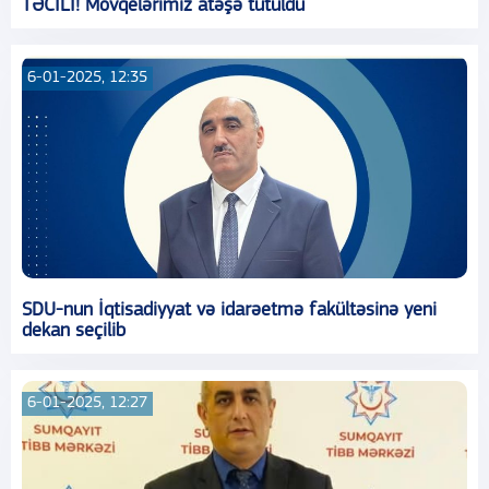
TƏCİLİ! Mövqelərimiz atəşə tutuldu
6-01-2025, 12:35
SDU-nun İqtisadiyyat və idarəetmə fakültəsinə yeni
dekan seçilib
6-01-2025, 12:27