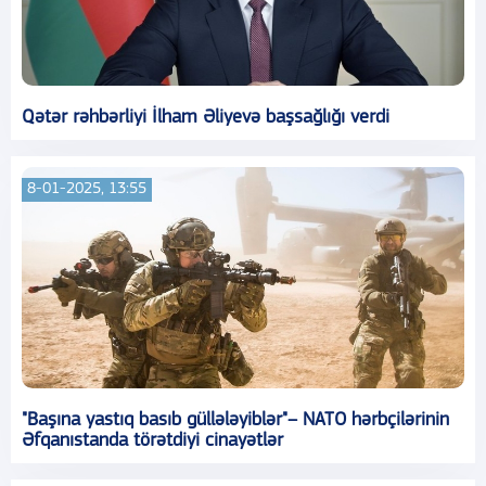
Qətər rəhbərliyi İlham Əliyevə başsağlığı verdi
8-01-2025, 13:55
"Başına yastıq basıb güllələyiblər"– NATO hərbçilərinin
Əfqanıstanda törətdiyi cinayətlər