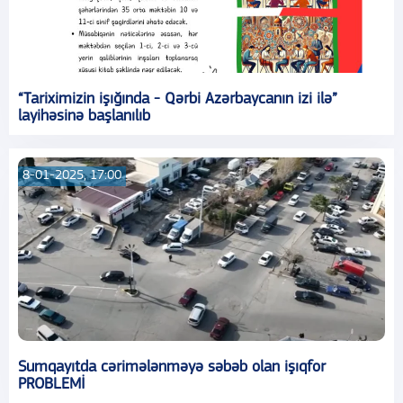
“Tariximizin işığında - Qərbi Azərbaycanın izi ilə”
layihəsinə başlanılıb
8-01-2025, 17:00
Sumqayıtda cərimələnməyə səbəb olan işıqfor
PROBLEMİ