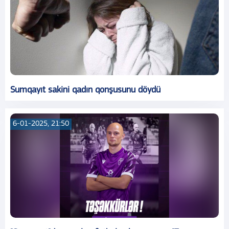
Sumqayıt sakini qadın qonşusunu döydü
6-01-2025, 21:50