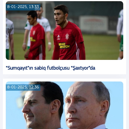
8-01-2025, 13:33
“Sumqayıt”ın sabiq futbolçusu “Şaxtyor”da
8-01-2025, 12:36