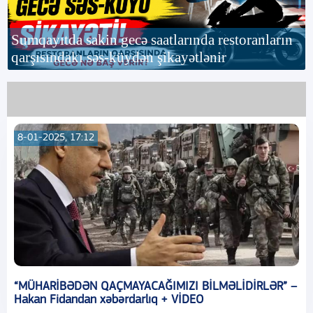
Sumqayıtda sakin gecə saatlarında restoranların
qarşısındakı səs-küydən şikayətlənir
8-01-2025, 17:12
“MÜHARİBƏDƏN QAÇMAYACAĞIMIZI BİLMƏLİDİRLƏR” –
Hakan Fidandan xəbərdarlıq + VİDEO