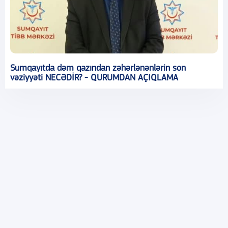
Sumqayıtda dəm qazından zəhərlənənlərin son
vəziyyəti NECƏDİR? - QURUMDAN AÇIQLAMA