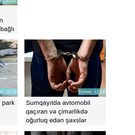
n, 13:41
n
 bağlı
n, 12:32
Dünən, 12:14
 park
Sumqayıtda avtomobil
qaçıran və çimərlikdə
oğurluq edən şəxslər
saxlanıldı