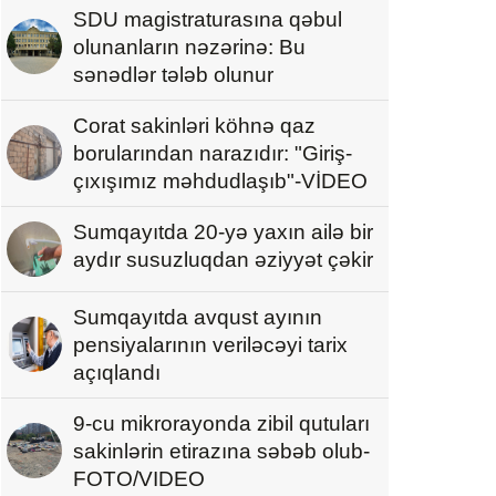
SDU magistraturasına qəbul
olunanların nəzərinə: Bu
sənədlər tələb olunur
Corat sakinləri köhnə qaz
borularından narazıdır: "Giriş-
çıxışımız məhdudlaşıb"-VİDEO
Sumqayıtda 20-yə yaxın ailə bir
aydır susuzluqdan əziyyət çəkir
Sumqayıtda avqust ayının
pensiyalarının veriləcəyi tarix
açıqlandı
9-cu mikrorayonda zibil qutuları
sakinlərin etirazına səbəb olub-
FOTO/VIDEO