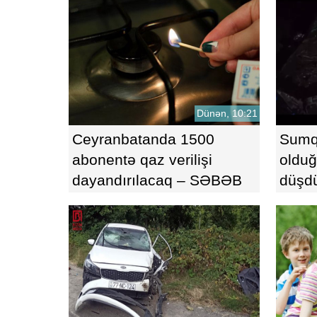
qoydu
Dünən, 10:21
Ceyranbatanda 1500
Sumqa
abonentə qaz verilişi
olduğ
dayandırılacaq – SƏBƏB
düşd
AÇIQLANDI