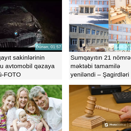
Dünən, 01:57
6-08-202
yıt sakinlərinin
Sumqayıtın 21 nömrəl
u avtomobil qəzaya
məktəbi tamamilə
ü-FOTO
yeniləndi – Şagirdləri
gözləyir?