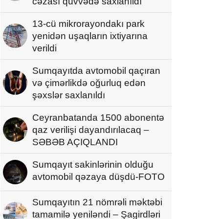
cəzası qüvvədə saxlanıldı
13-cü mikrorayondakı park
yenidən uşaqların ixtiyarına
verildi
Sumqayıtda avtomobil qaçıran
və çimərlikdə oğurluq edən
şəxslər saxlanıldı
Ceyranbatanda 1500 abonentə
qaz verilişi dayandırılacaq –
SƏBƏB AÇIQLANDI
Sumqayıt sakinlərinin olduğu
avtomobil qəzaya düşdü-FOTO
Sumqayıtın 21 nömrəli məktəbi
tamamilə yeniləndi – Şagirdləri