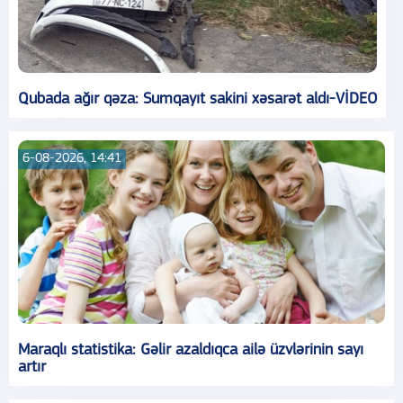
Qubada ağır qəza: Sumqayıt sakini xəsarət aldı-VİDEO
6-08-2026, 14:41
Maraqlı statistika: Gəlir azaldıqca ailə üzvlərinin sayı
artır