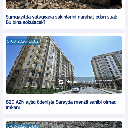
Sumqayıtda yataqxana sakinlərini narahat edən sual:
Bu bina söküləcək?
5-08-2026, 16:02
620 AZN aylıq ödənişlə Sarayda mənzil sahibi olmaq
imkanı
5-08-2026, 14:48