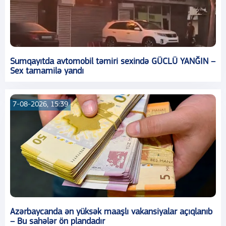
Sumqayıtda avtomobil təmiri sexində GÜCLÜ YANĞIN –
Sex tamamilə yandı
7-08-2026, 15:39
Azərbaycanda ən yüksək maaşlı vakansiyalar açıqlanıb
– Bu sahələr ön plandadır