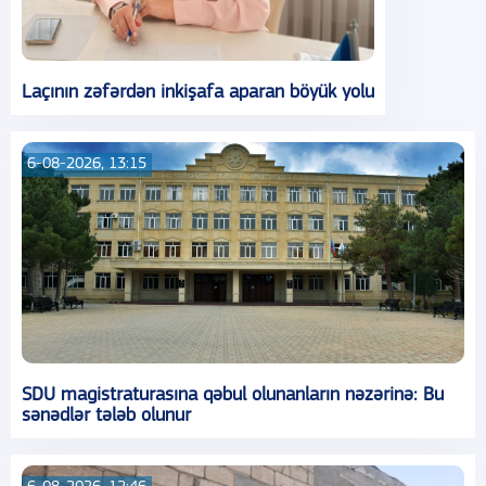
Laçının zəfərdən inkişafa aparan böyük yolu
6-08-2026, 13:15
SDU magistraturasına qəbul olunanların nəzərinə: Bu
sənədlər tələb olunur