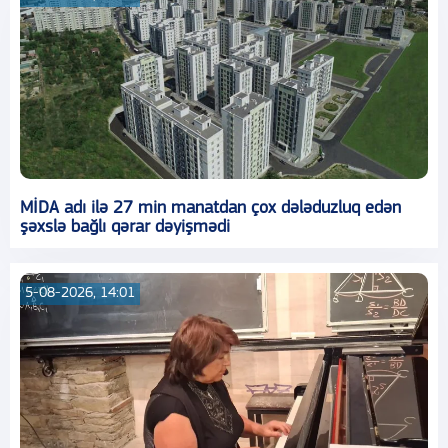
MİDA adı ilə 27 min manatdan çox dələduzluq edən
şəxslə bağlı qərar dəyişmədi
5-08-2026, 14:01