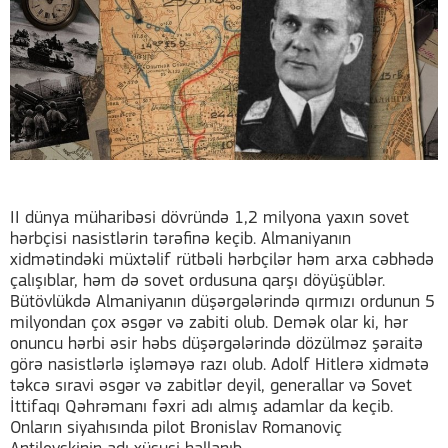
II dünya müharibəsi dövründə 1,2 milyona yaxın sovet
hərbçisi nasistlərin tərəfinə keçib. Almaniyanın
xidmətindəki müxtəlif rütbəli hərbçilər həm arxa cəbhədə
çalışıblar, həm də sovet ordusuna qarşı döyüşüblər.
Bütövlükdə Almaniyanın düşərgələrində qırmızı ordunun 5
milyondan çox əsgər və zabiti olub. Demək olar ki, hər
onuncu hərbi əsir həbs düşərgələrində dözülməz şəraitə
görə nasistlərlə işləməyə razı olub. Adolf Hitlerə xidmətə
təkcə sıravi əsgər və zabitlər deyil, generallar və Sovet
İttifaqı Qəhrəmanı fəxri adı almış adamlar da keçib.
Onların siyahısında pilot Bronislav Romanoviç