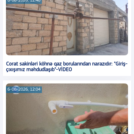
6-08-2026, 12:46
Corat sakinləri köhnə qaz borularından narazıdır: "Giriş-
çıxışımız məhdudlaşıb"-VİDEO
6-08-2026, 12:04