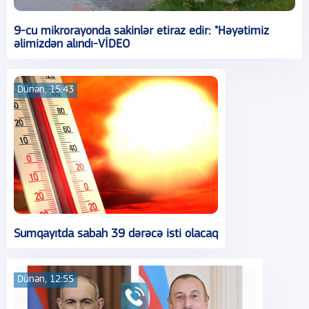
9-cu mikrorayonda sakinlər etiraz edir: "Həyətimiz
əlimizdən alındı-VİDEO
Dünən, 15:43
Sumqayıtda sabah 39 dərəcə isti olacaq
Dünən, 12:55