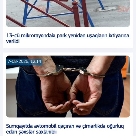
13-cü mikrorayondakı park yenidən uşaqların ixtiyarına
verildi
7-08-2026, 12:14
Sumqayıtda avtomobil qaçıran və çimərlikdə oğurluq
edən şəxslər saxlanıldı