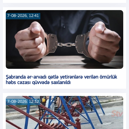
7-08-2026, 12:41
Şabranda ər-arvadı qətlə yetirənlərə verilən ömürlük
həbs cəzası qüvvədə saxlanıldı
7-08-2026, 12:32