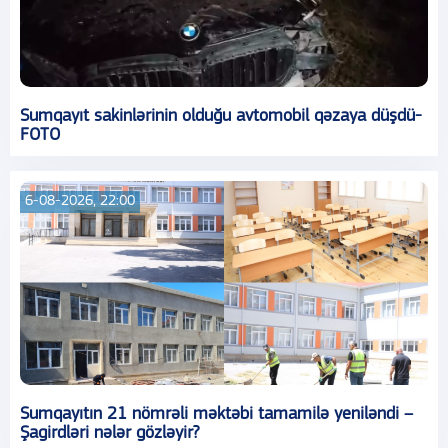
Sumqayıt sakinlərinin olduğu avtomobil qəzaya düşdü-
FOTO
6-08-2026, 22:00
Sumqayıtın 21 nömrəli məktəbi tamamilə yeniləndi –
Şagirdləri nələr gözləyir?