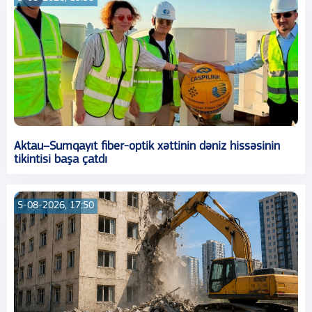
Aktau–Sumqayıt fiber-optik xəttinin dəniz hissəsinin
tikintisi başa çatdı
5-08-2026, 17:50