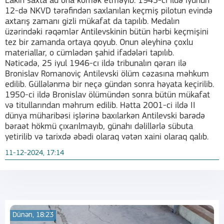
Lakin saxta ad ona kömək etməyib. 1945-ci ildə iyunun
12-də NKVD tərəfindən saxlanılan keçmiş pilotun evində
axtarış zamanı gizli mükafat da tapılıb. Medalın
üzərindəki rəqəmlər Antilevskinin bütün hərbi keçmişini
tez bir zamanda ortaya qoyub. Onun əleyhinə çoxlu
materiallar, o cümlədən şahid ifadələri tapılıb.
Nəticədə, 25 iyul 1946-cı ildə tribunalın qərarı ilə
Bronislav Romanoviç Antilevski ölüm cəzasına məhkum
edilib. Güllələnmə bir neçə gündən sonra həyata keçirilib.
1950-ci ildə Bronislav ölümündən sonra bütün mükafat
və titullarından məhrum edilib. Hətta 2001-ci ildə II
dünya müharibəsi işlərinə baxılarkən Antilevski barədə
bəraət hökmü çıxarılmayıb, günahı dəlillərlə sübuta
yetirilib və tarixdə əbədi olaraq vətən xaini olaraq qalıb.
11-12-2024, 17:14
Dünən, 18:23