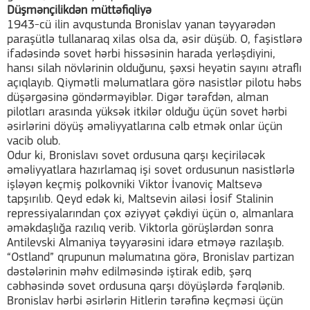
Düşmənçilikdən müttəfiqliyə
1943-cü ilin avqustunda Bronislav yanan təyyarədən
paraşütlə tullanaraq xilas olsa da, əsir düşüb. O, faşistlərə
ifadəsində sovet hərbi hissəsinin harada yerləşdiyini,
hansı silah növlərinin olduğunu, şəxsi heyətin sayını ətraflı
açıqlayıb. Qiymətli məlumatlara görə nasistlər pilotu həbs
düşərgəsinə göndərməyiblər. Digər tərəfdən, alman
pilotları arasında yüksək itkilər olduğu üçün sovet hərbi
əsirlərini döyüş əməliyyatlarına cəlb etmək onlar üçün
vacib olub.
Odur ki, Bronislavı sovet ordusuna qarşı keçiriləcək
əməliyyatlara hazırlamaq işi sovet ordusunun nasistlərlə
işləyən keçmiş polkovniki Viktor İvanoviç Maltsevə
tapşırılıb. Qeyd edək ki, Maltsevin ailəsi İosif Stalinin
repressiyalarından çox əziyyət çəkdiyi üçün o, almanlara
əməkdaşlığa razılıq verib. Viktorla görüşlərdən sonra
Antilevski Almaniya təyyarəsini idarə etməyə razılaşıb.
“Ostland” qrupunun məlumatına görə, Bronislav partizan
dəstələrinin məhv edilməsində iştirak edib, şərq
cəbhəsində sovet ordusuna qarşı döyüşlərdə fərqlənib.
Bronislav hərbi əsirlərin Hitlerin tərəfinə keçməsi üçün