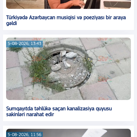
Türkiyədə Azərbaycan musiqisi və poeziyası bir araya
gəldi
5-08-2026, 13:43
Sumqayıtda təhlükə saçan kanalizasiya quyusu
sakinləri narahat edir
5-08-2026, 11:56