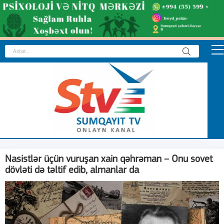
Nasistlər üçün vuruşan xain qəhrəman – Onu sovet
dövləti də təltif edib, almanlar da