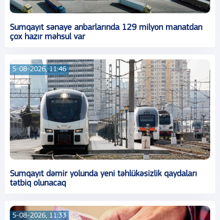
Sumqayıt sənaye anbarlarında 129 milyon manatdan
çox hazır məhsul var
5-08-2026, 11:46
Sumqayıt dəmir yolunda yeni təhlükəsizlik qaydaları
tətbiq olunacaq
5-08-2026, 11:33