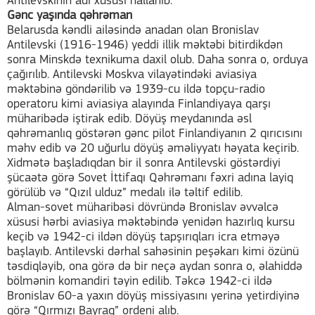
Antilevskinin adı xüsusi hallanıb.
Gənc yaşında qəhrəman
Belarusda kəndli ailəsində anadan olan Bronislav
Antilevski (1916-1946) yeddi illik məktəbi bitirdikdən
sonra Minskdə texnikuma daxil olub. Daha sonra o, orduya
çağırılıb. Antilevski Moskva vilayətindəki aviasiya
məktəbinə göndərilib və 1939-cu ildə topçu-radio
operatoru kimi aviasiya alayında Finlandiyaya qarşı
müharibədə iştirak edib. Döyüş meydanında əsl
qəhrəmanlıq göstərən gənc pilot Finlandiyanın 2 qırıcısını
məhv edib və 20 uğurlu döyüş əməliyyatı həyata keçirib.
Xidmətə başladıqdan bir il sonra Antilevski göstərdiyi
şücaətə görə Sovet İttifaqı Qəhrəmanı fəxri adına layiq
görülüb və “Qızıl ulduz” medalı ilə təltif edilib.
Alman-sovet müharibəsi dövründə Bronislav əvvəlcə
xüsusi hərbi aviasiya məktəbində yenidən hazırlıq kursu
keçib və 1942-ci ildən döyüş tapşırıqları icra etməyə
başlayıb. Antilevski dərhal sahəsinin peşəkarı kimi özünü
təsdiqləyib, ona görə də bir neçə aydan sonra o, əlahiddə
bölmənin komandiri təyin edilib. Təkcə 1942-ci ildə
Bronislav 60-a yaxın döyüş missiyasını yerinə yetirdiyinə
görə “Qırmızı Bayraq” ordeni alıb.