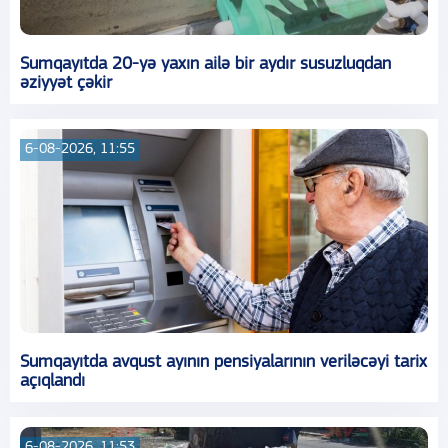
Sumqayıtda 20-yə yaxın ailə bir aydır susuzluqdan
əziyyət çəkir
6-08-2026, 11:55
Sumqayıtda avqust ayının pensiyalarının veriləcəyi tarix
açıqlandı
6-08-2026, 11:53