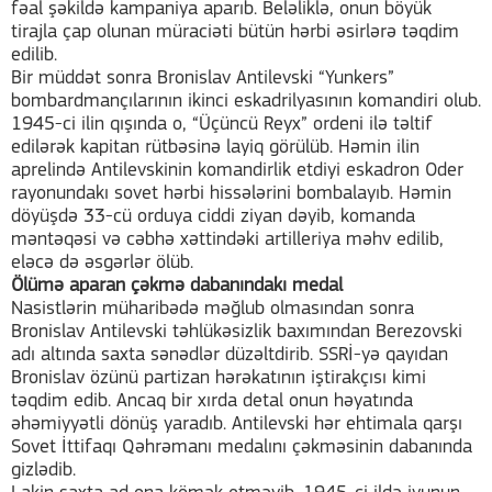
fəal şəkildə kampaniya aparıb. Beləliklə, onun böyük
tirajla çap olunan müraciəti bütün hərbi əsirlərə təqdim
edilib.
Bir müddət sonra Bronislav Antilevski “Yunkers”
bombardmançılarının ikinci eskadrilyasının komandiri olub.
1945-ci ilin qışında o, “Üçüncü Reyx” ordeni ilə təltif
edilərək kapitan rütbəsinə layiq görülüb. Həmin ilin
aprelində Antilevskinin komandirlik etdiyi eskadron Oder
rayonundakı sovet hərbi hissələrini bombalayıb. Həmin
döyüşdə 33-cü orduya ciddi ziyan dəyib, komanda
məntəqəsi və cəbhə xəttindəki artilleriya məhv edilib,
eləcə də əsgərlər ölüb.
Ölümə aparan çəkmə dabanındakı medal
Nasistlərin müharibədə məğlub olmasından sonra
Bronislav Antilevski təhlükəsizlik baxımından Berezovski
adı altında saxta sənədlər düzəltdirib. SSRİ-yə qayıdan
Bronislav özünü partizan hərəkatının iştirakçısı kimi
təqdim edib. Ancaq bir xırda detal onun həyatında
əhəmiyyətli dönüş yaradıb. Antilevski hər ehtimala qarşı
Sovet İttifaqı Qəhrəmanı medalını çəkməsinin dabanında
gizlədib.