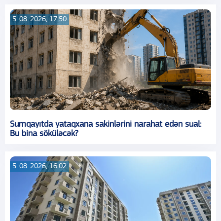
5-08-2026, 17:50
Sumqayıtda yataqxana sakinlərini narahat edən sual:
Bu bina söküləcək?
5-08-2026, 16:02