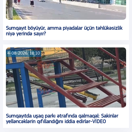
Sumqayıt böyüyür, amma piyadalar üçün təhlükəsizlik
niyə yerində sayır?
4-08-2026, 18:10
Sumqayıtda uşaq parkı ətrafında qalmaqal: Sakinlər
yelləncəklərin qıfıllandığını iddia edirlər-VİDEO