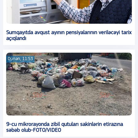
Sumqayıtda avqust ayının pensiyalarının veriləcəyi tarix
açıqlandı
Dünən, 11:53
9-cu mikrorayonda zibil qutuları sakinlərin etirazına
səbəb olub-FOTO/VIDEO