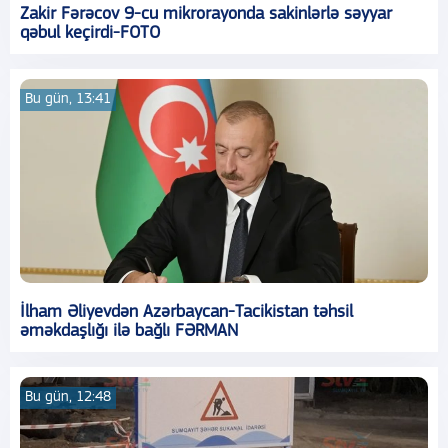
Zakir Fərəcov 9-cu mikrorayonda sakinlərlə səyyar
qəbul keçirdi-FOTO
Bu gün, 13:41
İlham Əliyevdən Azərbaycan-Tacikistan təhsil
əməkdaşlığı ilə bağlı FƏRMAN
Bu gün, 12:48