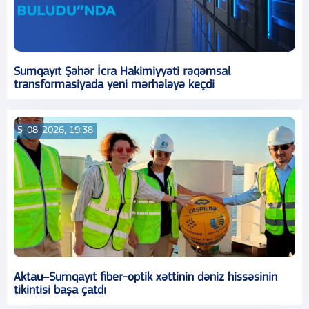
Sumqayıt Şəhər İcra Hakimiyyəti rəqəmsal
transformasiyada yeni mərhələyə keçdi
5-08-2026, 19:38
Aktau–Sumqayıt fiber-optik xəttinin dəniz hissəsinin
tikintisi başa çatdı