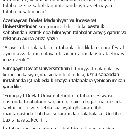
tələbə üzrsüz səbəbdən imtahanda iştirak etməyən
tələbə hesab olunur”.
Azərbaycan Dövlət Mədəniyyət və İncəsənət
Universitetindən
sorğumuza bildirildi ki,
xəstəlik
səbəbindən iştirak edə bilməyən tələbələr arayış gətirir və
rektorun adına ərizə yazır:
“Arayışı olan tələbələrə imtahanlar bitdikdən sonra fevral
ayının əvvəllərində əlavə olaraq imtahanda iştirak etməyə
icazə verilir”.
Sumqayıt Dövlət Universitetinin
İctimiyyətlə əlaqələr və
kommunikasiya şöbəsindən bildirildi ki,
üzrlü səbəbdən
imtahanda iştirak edə bilməyən tələbələrə yenidən imkan
yaradılır:
“Sumqayıt Dövlət Universitetində imtahan sessiyası
dövründə tələbələrin sağlamlığı daim diqqət mərkəzində
saxlanılır. Universitetdə fəaliyyət göstərən tibb
məntəqəsində tibb bacısı tərəfindən tələbələrə ilkin tibbi
baxış həyata keçirilir.