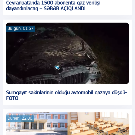
Ceyranbatanda 1500 abonentə qaz verilişi
dayandırılacaq – SƏBƏB AÇIQLANDI
Bu gün, 01:57
Sumqayıt sakinlərinin olduğu avtomobil qəzaya düşdü-
FOTO
Dünən, 22:00