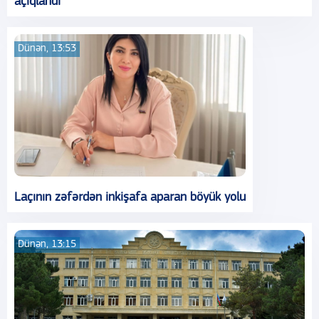
açıqlandı
Dünən, 13:53
Laçının zəfərdən inkişafa aparan böyük yolu
Dünən, 13:15