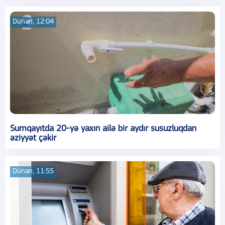
Dünən, 12:04
Sumqayıtda 20-yə yaxın ailə bir aydır susuzluqdan
əziyyət çəkir
Dünən, 11:55