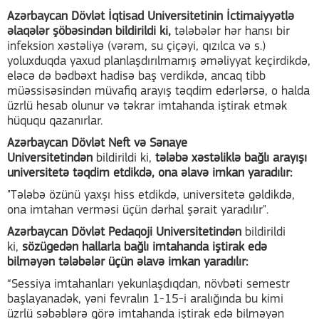
Azərbaycan Dövlət İqtisad Universitetinin İctimaiyyətlə
əlaqələr şöbəsindən bildirildi ki,
tələbələr hər hansı bir
infeksion xəstəliyə (vərəm, su çiçəyi, qızılca və s.)
yoluxduqda yaxud planlaşdırılmamış əməliyyat keçirdikdə,
eləcə də bədbəxt hadisə baş verdikdə, ancaq tibb
müəssisəsindən müvafiq arayış təqdim edərlərsə, o halda
üzrlü hesab olunur və təkrar imtahanda iştirak etmək
hüququ qazanırlar.
Azərbaycan Dövlət Neft və Sənaye
Universitetindən
bildirildi ki,
tələbə xəstəliklə bağlı arayışı
universitetə təqdim etdikdə, ona əlavə imkan yaradılır:
"Tələbə özünü yaxşı hiss etdikdə, universitetə gəldikdə,
ona imtahan verməsi üçün dərhal şərait yaradılır".
Azərbaycan Dövlət Pedaqoji Universitetindən
bildirildi
ki,
sözügedən hallarla bağlı imtahanda iştirak edə
bilməyən tələbələr üçün əlavə imkan yaradılır:
“Sessiya imtahanları yekunlaşdıqdan, növbəti semestr
başlayanadək, yəni fevralın 1-15-i aralığında bu kimi
üzrlü səbəblərə görə imtahanda iştirak edə bilməyən