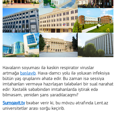
Havaların soyuması ilə kəskin respirator viruslar
artmağa
başlayıb
. Hava-damcı yolu ilə yoluxan infeksiya
bütün yaş qruplarını əhatə edir. Bu zaman isə sessiya
imtahanları verməyə hazırlaşan tələbələri bir sual narahat
edir: Xəstəlik səbəbindən imtahanlarda iştirak edə
bilməsəm, yenidən şans yaradılacaqmı?
Sumqayit.tv
bxəbər verir ki, bu mövzu ətrafında Lent.az
universitetlər arası sorğu keçirib.