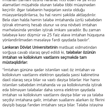
İmtahan zamanı özünü narahat hiss edən və ya virus
əlamətləri müşahidə olunan tələbə tibbi müayinədən
keçirilir. Əgər tələbənin həqiqətən xəstə olduğu
müəyyənləşdirilərsə, bu hal rəsmi şəkildə aktlaşdırılır.
Belə olan halda həmin tələbə imtahanda üzrlü səbəbdən
iştirak etməmiş hesab olunur və ona növbəti imtahan
mərhələsində yenidən iştirak imkanı yaradılır. Bu zaman
tələbəyə kəsr düşmür və 25 faiz əlavə imtahan hüququna
yönləndirilmədən məsələyə fərdi qaydada baxılır”.
Lənkəran Dövlət Universitetinin
mətbuat xidmətindən
sorğuya cavab olaraq qeyd edildi ki,
tələbələr özünün
imtahan və kollokvium vaxtlarını seçməkdə tam
müstəqildirlər:
“İmtahan gününə qədər istənilən vaxt öz imtahan və
kollokvium vaxtlarını elektron qaydada şəxsi kabinetinə
daxil olaraq seçə bilər və vaxtı dəyişə bilərlər. Hər hansı
istənilən səbəbdən imtahanda və ya kollokviumda iştirak
edə bilməyən tələbələr daha sonra elektron qaydada
imtahan və kollokvium vaxtlarını dəyişə bilər və ya tələbə
seçdiyi imtahana gəlir, imtahan suallarını alarkən öz fikrini
dəyişib başqa fəndən imtahanı seçə bilər. Tələbə istəyinə