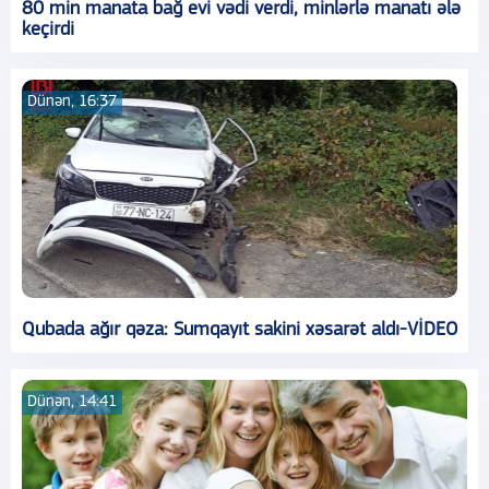
80 min manata bağ evi vədi verdi, minlərlə manatı ələ
keçirdi
Dünən, 16:37
Qubada ağır qəza: Sumqayıt sakini xəsarət aldı-VİDEO
Dünən, 14:41