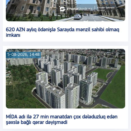
620 AZN aylıq ödənişlə Sarayda mənzil sahibi olmaq
imkanı
5-08-2026, 14:48
MİDA adı ilə 27 min manatdan çox dələduzluq edən
şəxslə bağlı qərar dəyişmədi