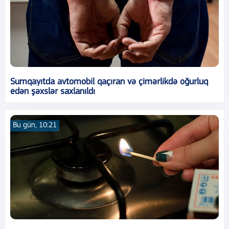
Sumqayıtda avtomobil qaçıran və çimərlikdə oğurluq
edən şəxslər saxlanıldı
Bu gün, 10:21