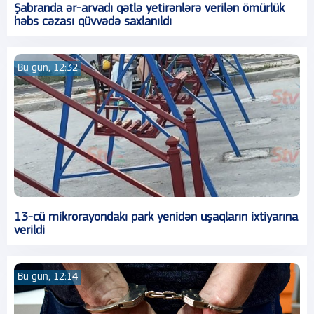
Şabranda ər-arvadı qətlə yetirənlərə verilən ömürlük
həbs cəzası qüvvədə saxlanıldı
Bu gün, 12:32
13-cü mikrorayondakı park yenidən uşaqların ixtiyarına
verildi
Bu gün, 12:14