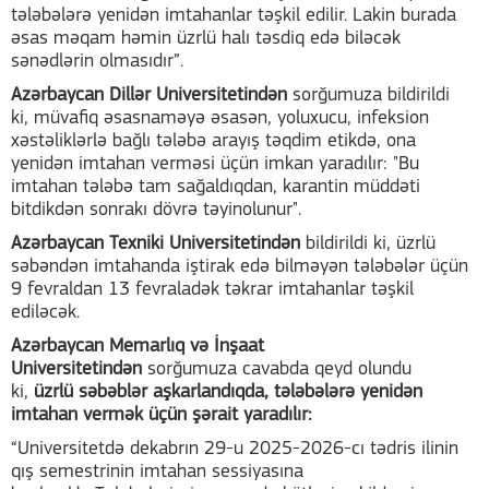
tələbələrə yenidən imtahanlar təşkil edilir. Lakin burada
əsas məqam həmin üzrlü halı təsdiq edə biləcək
sənədlərin olmasıdır”.
Azərbaycan Dillər Universitetindən
sorğumuza bildirildi
ki, müvafiq əsasnaməyə əsasən, yoluxucu, infeksion
xəstəliklərlə bağlı tələbə arayış təqdim etikdə, ona
yenidən imtahan verməsi üçün imkan yaradılır: "Bu
imtahan tələbə tam sağaldıqdan, karantin müddəti
bitdikdən sonrakı dövrə təyinolunur".
Azərbaycan Texniki Universitetindən
bildirildi ki, üzrlü
səbəndən imtahanda iştirak edə bilməyən tələbələr üçün
9 fevraldan 13 fevraladək təkrar imtahanlar təşkil
ediləcək.
Azərbaycan Memarlıq və İnşaat
Universiteti
ndən
sorğumuza cavabda qeyd olundu
ki,
üzrlü səbəblər aşkarlandıqda, tələbələrə yenidən
imtahan vermək üçün şərait yaradılır:
“Universitetdə dekabrın 29-u 2025-2026-cı tədris ilinin
qış semestrinin imtahan sessiyasına