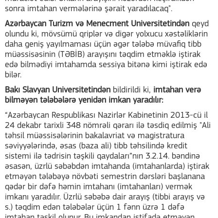
sonra imtahan vermələrinə şərait yaradılacaq".
Azərbaycan Turizm və Menecment Universitetindən
qeyd
olundu ki, mövsümü qriplər və digər yolxucu xəstəliklərin
daha geniş yayılmaması üçün əgər tələbə müvafiq tibb
müəssisəsinin (TƏBİB) arayışını təqdim etməklə iştirak
edə bilmədiyi imtahamda sessiya bitənə kimi iştirak edə
bilər.
Bakı Slavyan Universitetindən
bildirildi ki,
imtahan verə
bilməyən tələbələrə yenidən imkan yaradılır:
“Azərbaycan Respublikası Nazirlər Kabinetinin 2013-cü il
24 dekabr tarixli 348 nömrəli qərarı ilə təsdiq edilmiş "Ali
təhsil müəssisələrinin bakalavriat və magistratura
səviyyələrində, əsas (baza ali) tibb təhsilində kredit
sistemi ilə tədrisin təşkili qaydaları”nın 3.2.14. bəndinə
əsasən, üzrlü səbəbdən imtahanda (imtahanlarda) iştirak
etməyən tələbəyə növbəti semestrin dərsləri başlanana
qədər bir dəfə həmin imtahanı (imtahanları) vermək
imkanı yaradılır. Üzrlü səbəbə dair arayış (tibbi arayış və
s.) təqdim edən tələbələr üçün 1 fənn üzrə 1 dəfə
imtahan təşkil olunur. Bu imkandan istifadə etməyən