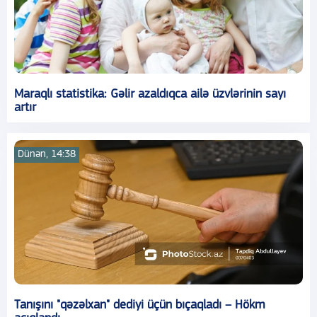
Maraqlı statistika: Gəlir azaldıqca ailə üzvlərinin sayı
artır
Dünən, 14:38
Tanışını "qəzəlxan" dediyi üçün bıçaqladı – Hökm