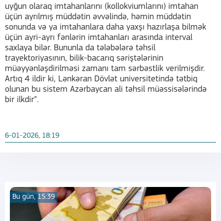
uyğun olaraq imtahanlarını (kollokviumlarını) imtahan
üçün ayrılmış müddətin əvvəlində, həmin müddətin
sonunda və ya imtahanlara daha yaxşı hazırlaşa bilmək
üçün ayri-ayrı fənlərin imtahanları arasında interval
saxlaya bilər. Bununla da tələbələrə təhsil
trayektoriyasının, bilik-bacarıq səriştələrinin
müəyyənləşdirilməsi zamanı tam sərbəstlik verilmişdir.
Artıq 4 ildir ki, Lənkəran Dövlət universitetində tətbiq
olunan bu sistem Azərbaycan ali təhsil müəssisələrində
bir ilkdir”.
6-01-2026, 18:19
Bu gün, 15:39