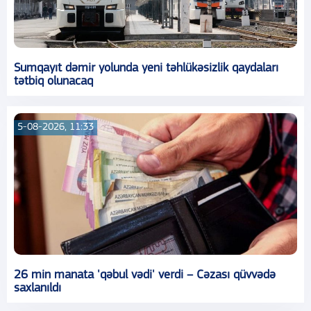
Sumqayıt dəmir yolunda yeni təhlükəsizlik qaydaları
tətbiq olunacaq
5-08-2026, 11:33
26 min manata 'qəbul vədi' verdi – Cəzası qüvvədə
saxlanıldı