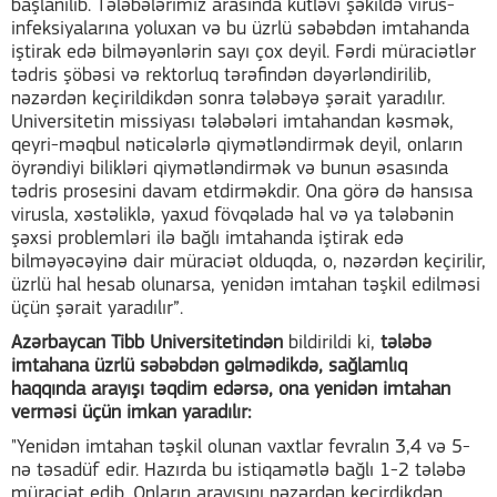
başlanılıb. Tələbələrimiz arasında kütləvi şəkildə virus-
infeksiyalarına yoluxan və bu üzrlü səbəbdən imtahanda
iştirak edə bilməyənlərin sayı çox deyil. Fərdi müraciətlər
tədris şöbəsi və rektorluq tərəfindən dəyərləndirilib,
nəzərdən keçirildikdən sonra tələbəyə şərait yaradılır.
Universitetin missiyası tələbələri imtahandan kəsmək,
qeyri-məqbul nəticələrlə qiymətləndirmək deyil, onların
öyrəndiyi bilikləri qiymətləndirmək və bunun əsasında
tədris prosesini davam etdirməkdir. Ona görə də hansısa
virusla, xəstəliklə, yaxud fövqəladə hal və ya tələbənin
şəxsi problemləri ilə bağlı imtahanda iştirak edə
bilməyəcəyinə dair müraciət olduqda, o, nəzərdən keçirilir,
üzrlü hal hesab olunarsa, yenidən imtahan təşkil edilməsi
üçün şərait yaradılır”.
Azərbaycan Tibb Universitetindən
bildirildi ki,
tələbə
imtahana üzrlü səbəbdən gəlmədikdə, sağlamlıq
haqqında arayışı təqdim edərsə, ona yenidən imtahan
verməsi üçün imkan yaradılır:
"Yenidən imtahan təşkil olunan vaxtlar fevralın 3,4 və 5-
nə təsadüf edir. Hazırda bu istiqamətlə bağlı 1-2 tələbə
müraciət edib. Onların arayışını nəzərdən keçirdikdən