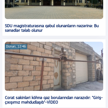
SDU magistraturasına qəbul olunanların nəzərinə: Bu
sənədlər tələb olunur
Dünən, 12:46
Corat sakinləri köhnə qaz borularından narazıdır: "Giriş-
çıxışımız məhdudlaşıb"-VİDEO