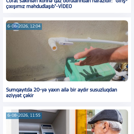
Corat sakinləri köhnə qaz borularından narazıdır: "Giriş-
çıxışımız məhdudlaşıb"-VİDEO
6-08-2026, 12:04
Sumqayıtda 20-yə yaxın ailə bir aydır susuzluqdan
əziyyət çəkir
6-08-2026, 11:55