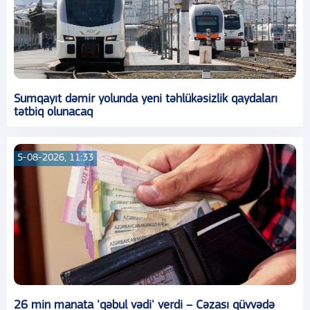
Sumqayıt dəmir yolunda yeni təhlükəsizlik qaydaları
tətbiq olunacaq
5-08-2026, 11:33
26 min manata 'qəbul vədi' verdi – Cəzası qüvvədə