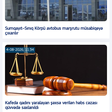
Sumqayıt–Sınıq Körpü avtobus marşrutu müsabiqəyə
çıxarılır
4-08-2026, 11:34
Kafedə qadını yaralayan şəxsə verilən həbs cəzası
qüvvədə saxlanıldı