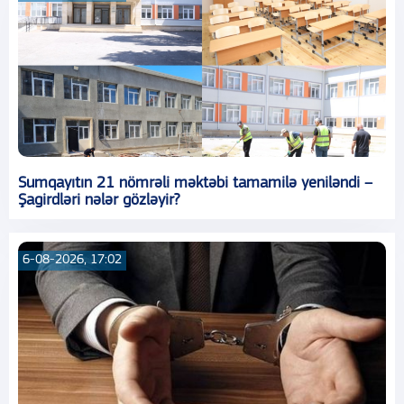
Sumqayıtın 21 nömrəli məktəbi tamamilə yeniləndi –
Şagirdləri nələr gözləyir?
6-08-2026, 17:02