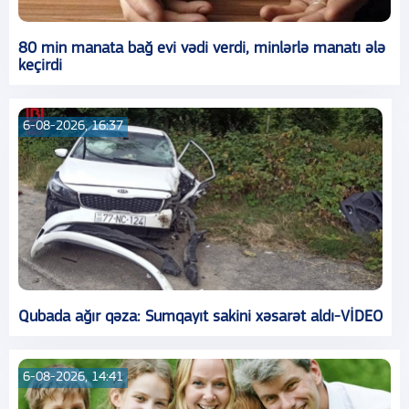
80 min manata bağ evi vədi verdi, minlərlə manatı ələ
keçirdi
6-08-2026, 16:37
Qubada ağır qəza: Sumqayıt sakini xəsarət aldı-VİDEO
6-08-2026, 14:41