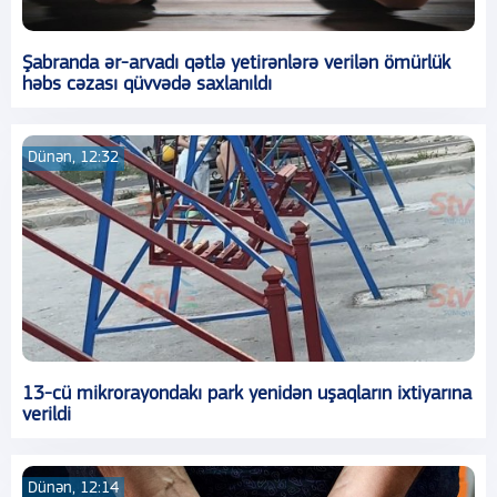
Şabranda ər-arvadı qətlə yetirənlərə verilən ömürlük
həbs cəzası qüvvədə saxlanıldı
Dünən, 12:32
13-cü mikrorayondakı park yenidən uşaqların ixtiyarına
verildi
Dünən, 12:14