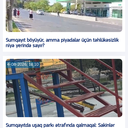
Sumqayıt böyüyür, amma piyadalar üçün təhlükəsizlik
niyə yerində sayır?
4-08-2026, 18:10
Sumqayıtda uşaq parkı ətrafında qalmaqal: Sakinlər