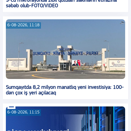
9-cu mikrorayonda zibil qutuları sakinlərin etirazına
səbəb olub-FOTO/VIDEO
6-08-2026, 11:18
Sumqayıtda 8,2 milyon manatlıq yeni investisiya: 100-
dən çox iş yeri açılacaq
6-08-2026, 11:15