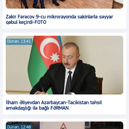
Zakir Fərəcov 9-cu mikrorayonda sakinlərlə səyyar
qəbul keçirdi-FOTO
Dünən, 13:41
İlham Əliyevdən Azərbaycan-Tacikistan təhsil
əməkdaşlığı ilə bağlı FƏRMAN
Dünən, 12:48