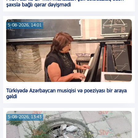
şəxslə bağlı qərar dəyişmədi
5-08-2026, 14:01
Türkiyədə Azərbaycan musiqisi və poeziyası bir araya
gəldi
5-08-2026, 13:43