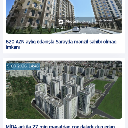
620 AZN aylıq ödənişlə Sarayda mənzil sahibi olmaq
imkanı
5-08-2026, 14:48
MİDA adı ilə 27 min manatdan çox dələduzluq edən