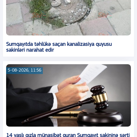
Sumqayıtda təhlükə saçan kanalizasiya quyusu
sakinləri narahat edir
5-08-2026, 11:56
14 yaşlı qızla münasibət quran Sumqayıt sakininə şərti