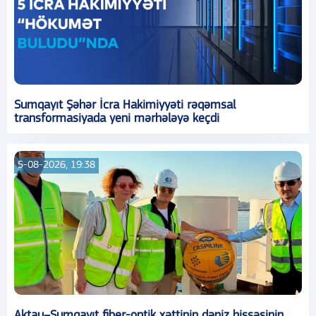
Sumqayıt Şəhər İcra Hakimiyyəti rəqəmsal
transformasiyada yeni mərhələyə keçdi
5-08-2026, 19:38
Aktau–Sumqayıt fiber-optik xəttinin dəniz hissəsinin