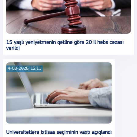
15 yaşlı yeniyetmənin qətlinə görə 20 il həbs cəzası
verildi
4-08-2026, 12:11
Universitetlərə ixtisas seçiminin vaxtı açıqlandı