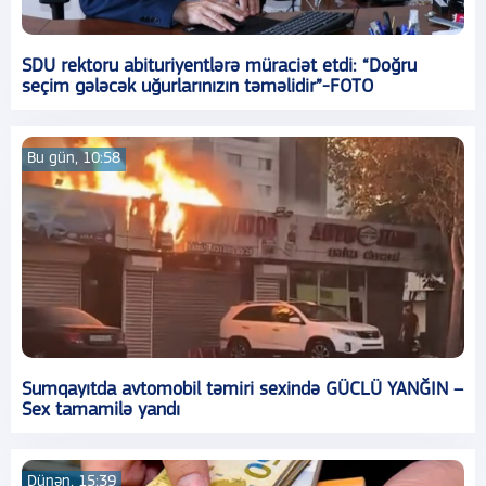
SDU rektoru abituriyentlərə müraciət etdi: “Doğru
seçim gələcək uğurlarınızın təməlidir”-FOTO
Bu gün, 10:58
Sumqayıtda avtomobil təmiri sexində GÜCLÜ YANĞIN –
Sex tamamilə yandı
Dünən, 15:39