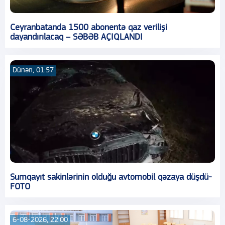
Ceyranbatanda 1500 abonentə qaz verilişi
dayandırılacaq – SƏBƏB AÇIQLANDI
Dünən, 01:57
Sumqayıt sakinlərinin olduğu avtomobil qəzaya düşdü-
FOTO
6-08-2026, 22:00