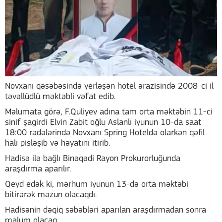
Novxanı qəsəbəsində yerləşən hotel ərazisində 2008-ci il
təvəllüdlü məktəbli vəfat edib.
Məlumata görə, F.Quliyev adına tam orta məktəbin 11-ci
sinif şagirdi Elvin Zabit oğlu Aslanlı iyunun 10-da saat
18:00 radələrində Novxanı Spring Hoteldə olarkən qəfil
halı pisləşib və həyatını itirib.
Hadisə ilə bağlı Binəqədi Rayon Prokurorluğunda
araşdırma aparılır.
Qeyd edək ki, mərhum iyunun 13-də orta məktəbi
bitirərək məzun olacaqdı.
Hadisənin dəqiq səbəbləri aparılan araşdırmadan sonra
məlum olacaq.