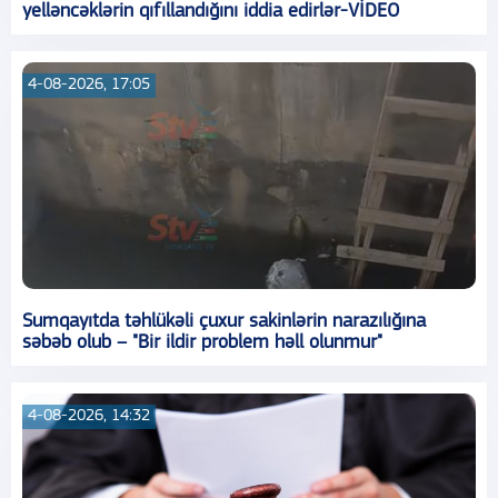
yelləncəklərin qıfıllandığını iddia edirlər-VİDEO
4-08-2026, 17:05
Sumqayıtda təhlükəli çuxur sakinlərin narazılığına
səbəb olub – "Bir ildir problem həll olunmur"
4-08-2026, 14:32