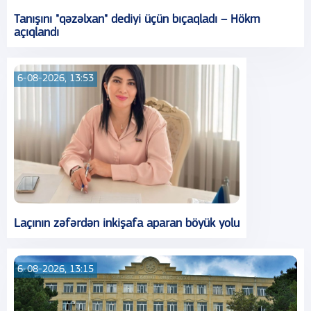
Tanışını "qəzəlxan" dediyi üçün bıçaqladı – Hökm
açıqlandı
6-08-2026, 13:53
Laçının zəfərdən inkişafa aparan böyük yolu
6-08-2026, 13:15