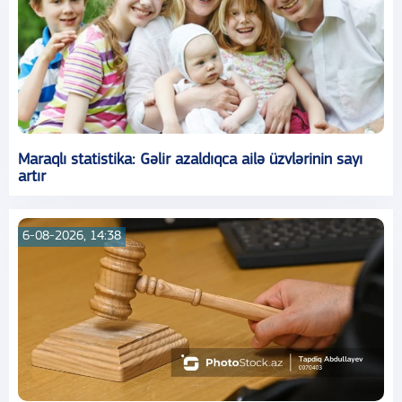
Maraqlı statistika: Gəlir azaldıqca ailə üzvlərinin sayı
artır
6-08-2026, 14:38