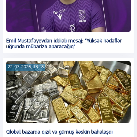
Emil Mustafayevdən iddialı mesaj: “Yüksək hədəflər
uğrunda mübarizə aparacağıq”
22-07-2026, 13:18
Qlobal bazarda qızıl və gümüş kəskin bahalaşdı