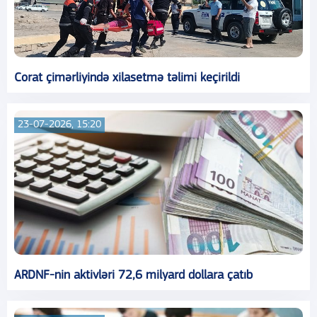
Corat çimərliyində xilasetmə təlimi keçirildi
23-07-2026, 15:20
ARDNF-nin aktivləri 72,6 milyard dollara çatıb