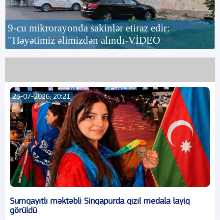
9-cu mikrorayonda sakinlər etiraz edir:
"Həyətimiz əlimizdən alındı-VİDEO
23-07-2026, 20:21
Sumqayıtlı məktəbli Sinqapurda qızıl medala layiq
görüldü