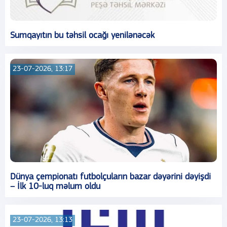
Sumqayıtın bu təhsil ocağı yenilənəcək
23-07-2026, 13:17
Dünya çempionatı futbolçuların bazar dəyərini dəyişdi
– İlk 10-luq məlum oldu
23-07-2026, 13:13