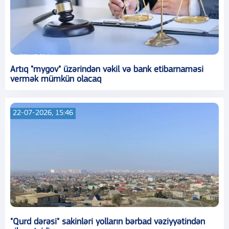
Artıq "mygov" üzərindən vəkil və bank etibarnaməsi
vermək mümkün olacaq
22-07-2026, 15:46
"Qurd dərəsi" sakinləri yolların bərbad vəziyyətindən