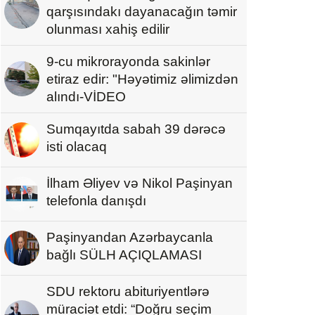
qarşısındakı dayanacağın təmir
olunması xahiş edilir
9-cu mikrorayonda sakinlər
etiraz edir: "Həyətimiz əlimizdən
alındı-VİDEO
Sumqayıtda sabah 39 dərəcə
isti olacaq
İlham Əliyev və Nikol Paşinyan
telefonla danışdı
Paşinyandan Azərbaycanla
bağlı SÜLH AÇIQLAMASI
SDU rektoru abituriyentlərə
müraciət etdi: “Doğru seçim