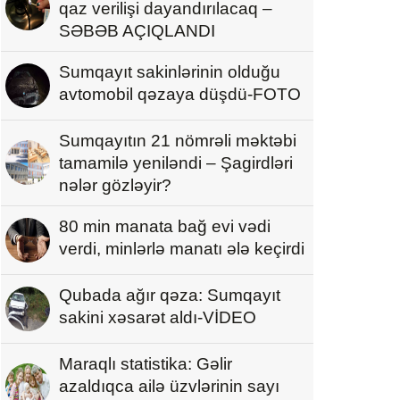
qaz verilişi dayandırılacaq –
SƏBƏB AÇIQLANDI
Sumqayıt sakinlərinin olduğu
avtomobil qəzaya düşdü-FOTO
Sumqayıtın 21 nömrəli məktəbi
tamamilə yeniləndi – Şagirdləri
nələr gözləyir?
80 min manata bağ evi vədi
verdi, minlərlə manatı ələ keçirdi
Qubada ağır qəza: Sumqayıt
sakini xəsarət aldı-VİDEO
Maraqlı statistika: Gəlir
azaldıqca ailə üzvlərinin sayı