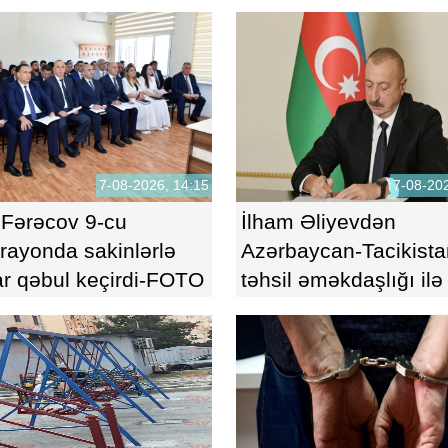
uğurlarınızın təməlidir
FOTO
7-08-2026, 14:15
7-08-202
 Fərəcov 9-cu
İlham Əliyevdən
rayonda sakinlərlə
Azərbaycan-Tacikista
r qəbul keçirdi-FOTO
təhsil əməkdaşlığı ilə
FƏRMAN