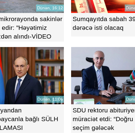
Dünən, 16:12
Dünə
mikrorayonda sakinlər
Sumqayıtda sabah 3
z edir: "Həyətimiz
dərəcə isti olacaq
zdən alındı-VİDEO
Dünən, 11:06
Dünə
nyandan
SDU rektoru abituriye
baycanla bağlı SÜLH
müraciət etdi: “Doğru
LAMASI
seçim gələcək