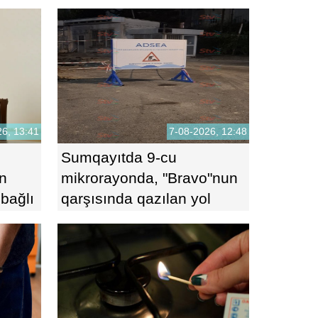
”-
yandı
6, 13:41
7-08-2026, 12:48
Sumqayıtda 9-cu
n
mikrorayonda, "Bravo"nun
 bağlı
qarşısında qazılan yol
sakinləri çətin vəziyyətdə
qoydu