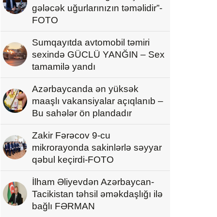
gələcək uğurlarınızın təməlidir”-
FOTO
Sumqayıtda avtomobil təmiri
sexində GÜCLÜ YANĞIN – Sex
tamamilə yandı
Azərbaycanda ən yüksək
maaşlı vakansiyalar açıqlanıb –
Bu sahələr ön plandadır
Zakir Fərəcov 9-cu
mikrorayonda sakinlərlə səyyar
qəbul keçirdi-FOTO
İlham Əliyevdən Azərbaycan-
Tacikistan təhsil əməkdaşlığı ilə
bağlı FƏRMAN