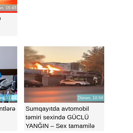
n, 15:43
9
n, 11:04
Dünən, 10:58
ntlərə
Sumqayıtda avtomobil
təmiri sexində GÜCLÜ
YANĞIN – Sex tamamilə