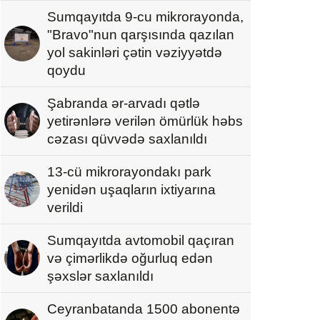
Sumqayıtda 9-cu mikrorayonda,
"Bravo"nun qarşısında qazılan
yol sakinləri çətin vəziyyətdə
qoydu
Şabranda ər-arvadı qətlə
yetirənlərə verilən ömürlük həbs
cəzası qüvvədə saxlanıldı
13-cü mikrorayondakı park
yenidən uşaqların ixtiyarına
verildi
Sumqayıtda avtomobil qaçıran
və çimərlikdə oğurluq edən
şəxslər saxlanıldı
Ceyranbatanda 1500 abonentə