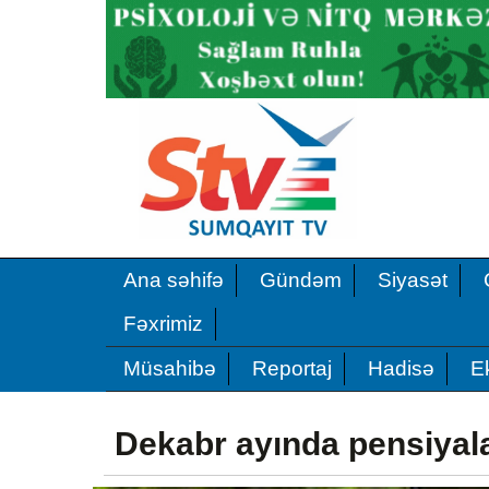
Ana səhifə
Gündəm
Siyasət
Fəxrimiz
Müsahibə
Reportaj
Hadisə
E
Dekabr ayında pensiyala