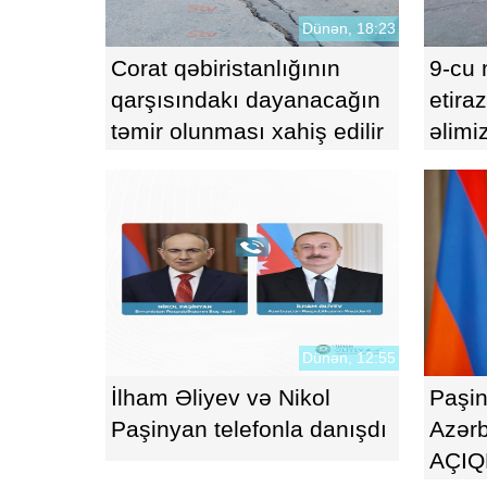
Dünən, 18:23
Corat qəbiristanlığının
9-cu 
qarşısındakı dayanacağın
etira
təmir olunması xahiş edilir
əlimi
Dünən, 12:55
İlham Əliyev və Nikol
Paşi
Paşinyan telefonla danışdı
Azər
AÇIQ