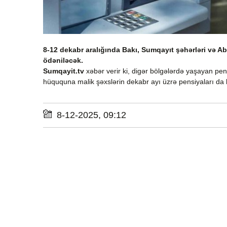
8-12 dekabr aralığında Bakı, Sumqayıt şəhərləri və A
ödəniləcək.
Sumqayit.tv
xəbər verir ki, digər bölgələrdə yaşayan pens
hüququna malik şəxslərin dekabr ayı üzrə pensiyaları da 
8-12-2025, 09:12