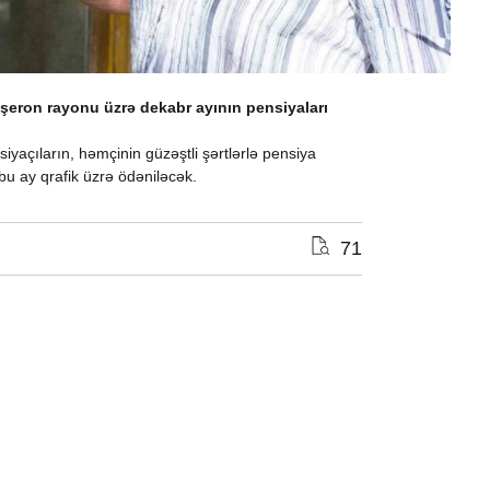
bşeron rayonu üzrə dekabr ayının pensiyaları
iyaçıların, həmçinin güzəştli şərtlərlə pensiya
bu ay qrafik üzrə ödəniləcək.
71