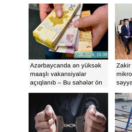
7-08-2026, 15:39
Azərbaycanda ən yüksək
Zakir
maaşlı vakansiyalar
mikro
açıqlanıb – Bu sahələr ön
səyya
plandadır