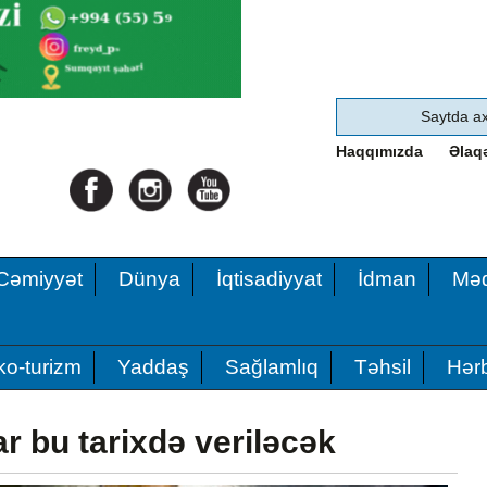
Haqqımızda
Əlaq
Cəmiyyət
Dünya
İqtisadiyyat
İdman
Məd
ko-turizm
Yaddaş
Sağlamlıq
Təhsil
Hərb
r bu tarixdə veriləcək