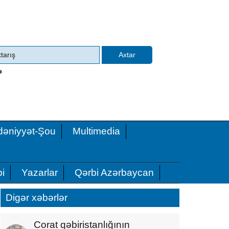
ə
əniyyət-Şou
Multimedia
i
Yazarlar
Qərbi Azərbaycan
Digər xəbərlər
Corat qəbiristanlığının