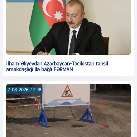
İlham Əliyevdən Azərbaycan-Tacikistan təhsil
əməkdaşlığı ilə bağlı FƏRMAN
7-08-2026, 12:48