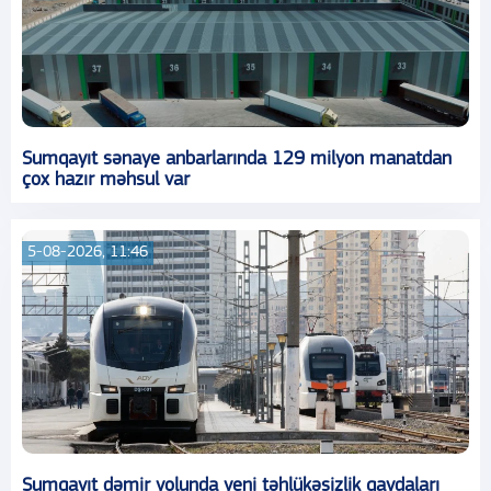
Sumqayıt sənaye anbarlarında 129 milyon manatdan
çox hazır məhsul var
5-08-2026, 11:46
Sumqayıt dəmir yolunda yeni təhlükəsizlik qaydaları