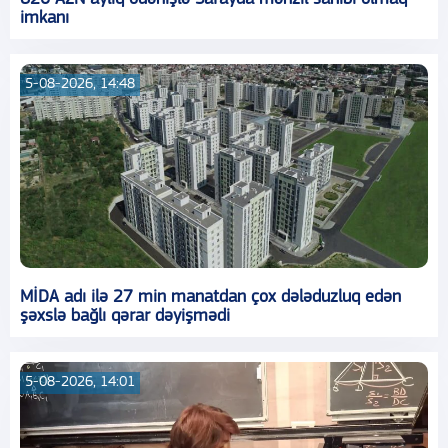
imkanı
5-08-2026, 14:48
MİDA adı ilə 27 min manatdan çox dələduzluq edən
şəxslə bağlı qərar dəyişmədi
5-08-2026, 14:01