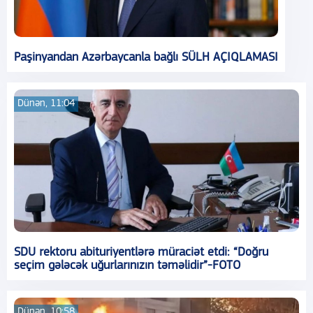
Paşinyandan Azərbaycanla bağlı SÜLH AÇIQLAMASI
Dünən, 11:04
SDU rektoru abituriyentlərə müraciət etdi: “Doğru
seçim gələcək uğurlarınızın təməlidir”-FOTO
Dünən, 10:58