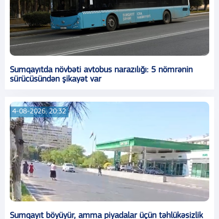
Sumqayıtda növbəti avtobus narazılığı: 5 nömrənin
sürücüsündən şikayət var
4-08-2026, 20:32
Sumqayıt böyüyür, amma piyadalar üçün təhlükəsizlik