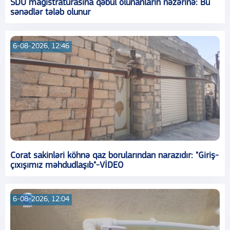
SDU magistraturasına qəbul olunanların nəzərinə: Bu
sənədlər tələb olunur
6-08-2026, 12:46
Corat sakinləri köhnə qaz borularından narazıdır: "Giriş-
çıxışımız məhdudlaşıb"-VİDEO
6-08-2026, 12:04