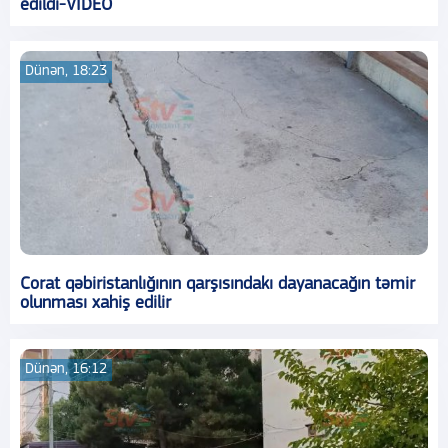
edildi-VİDEO
Dünən, 18:23
Corat qəbiristanlığının qarşısındakı dayanacağın təmir
olunması xahiş edilir
Dünən, 16:12