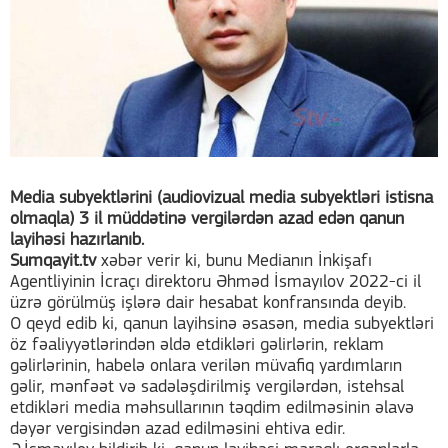
Media sub
yektlərini (audiovizual media subyektləri istisna
olmaqla) 3 il müddətinə vergilərdən azad edən qanun
layihəsi hazırlanıb.
Sumqayit.tv
xəbər verir ki, bunu Medianın İnkişafı
Agentliyinin İcraçı direktoru Əhməd İsmayılov 2022-ci il
üzrə görülmüş işlərə dair hesabat konfransında deyib.
O qeyd edib ki, qanun layihsinə əsasən, media subyektləri
öz fəaliyyətlərindən əldə etdikləri gəlirlərin, reklam
gəlirlərinin, habelə onlara verilən müvafiq yardımların
gəlir, mənfəət və sadələşdirilmiş vergilərdən, istehsal
etdikləri media məhsullarının təqdim edilməsinin əlavə
dəyər vergisindən azad edilməsini ehtiva edir.