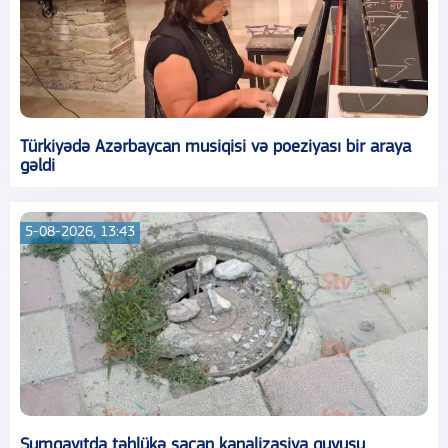
Türkiyədə Azərbaycan musiqisi və poeziyası bir araya
gəldi
5-08-2026, 13:43
Sumqayıtda təhlükə saçan kanalizasiya quyusu