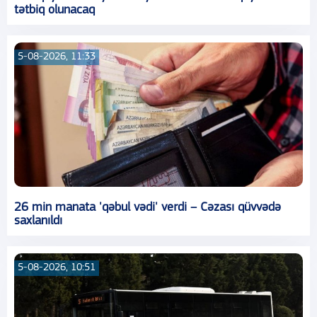
tətbiq olunacaq
5-08-2026, 11:33
26 min manata 'qəbul vədi' verdi – Cəzası qüvvədə
saxlanıldı
5-08-2026, 10:51