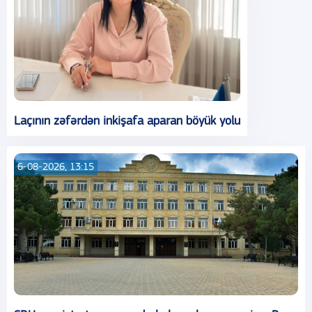
Laçının zəfərdən inkişafa aparan böyük yolu
6-08-2026, 13:15