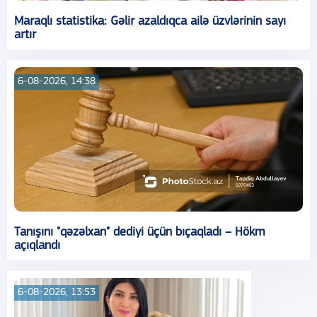
Maraqlı statistika: Gəlir azaldıqca ailə üzvlərinin sayı
artır
6-08-2026, 14:38
Tanışını "qəzəlxan" dediyi üçün bıçaqladı – Hökm
açıqlandı
6-08-2026, 13:53