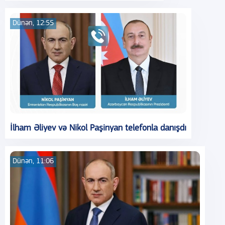
Dünən, 12:55
İlham Əliyev və Nikol Paşinyan telefonla danışdı
Dünən, 11:06