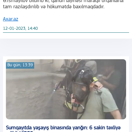
Ə.İsmayılov bildirib ki, qanun layihəsi maraqlı orqanlarla
tam razılaşdırılıb və hökumətdə baxılmaqdadır.
Axar.az
12-01-2023, 14:40
Bu gün, 13:39
Sumqayıtda yaşayış binasında yanğın: 6 sakin təxliyə