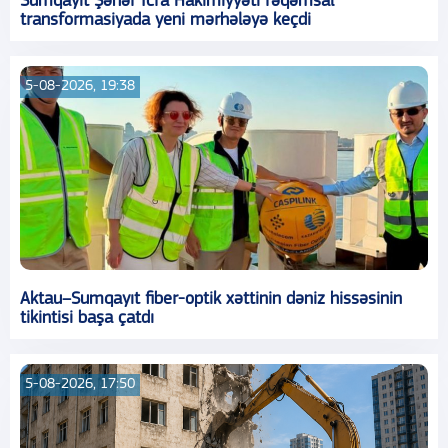
Sumqayıt Şəhər İcra Hakimiyyəti rəqəmsal
transformasiyada yeni mərhələyə keçdi
5-08-2026, 19:38
Aktau–Sumqayıt fiber-optik xəttinin dəniz hissəsinin
tikintisi başa çatdı
5-08-2026, 17:50