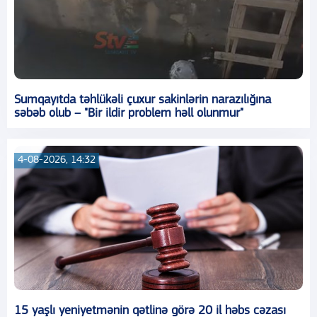
Sumqayıtda təhlükəli çuxur sakinlərin narazılığına
səbəb olub – "Bir ildir problem həll olunmur"
4-08-2026, 14:32
15 yaşlı yeniyetmənin qətlinə görə 20 il həbs cəzası