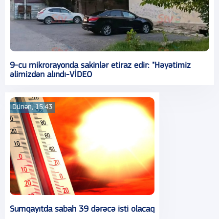
9-cu mikrorayonda sakinlər etiraz edir: "Həyətimiz
əlimizdən alındı-VİDEO
Dünən, 15:43
Sumqayıtda sabah 39 dərəcə isti olacaq