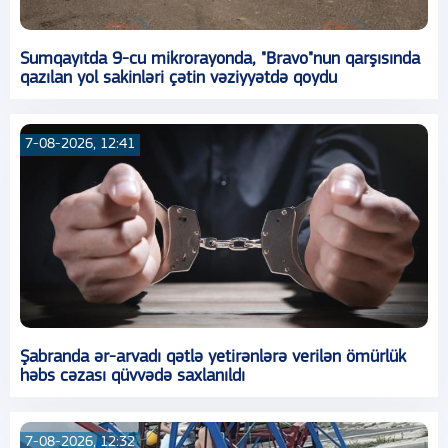
Sumqayıtda 9-cu mikrorayonda, "Bravo"nun qarşısında
qazılan yol sakinləri çətin vəziyyətdə qoydu
7-08-2026, 12:41
Şabranda ər-arvadı qətlə yetirənlərə verilən ömürlük
həbs cəzası qüvvədə saxlanıldı
7-08-2026, 12:32