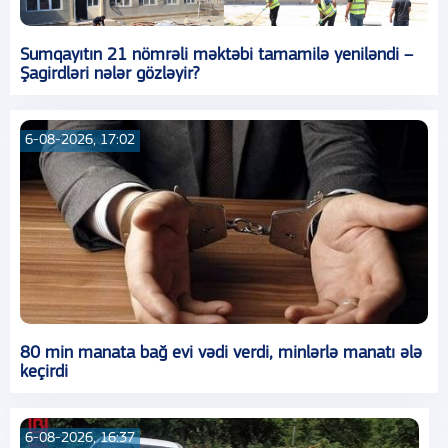
Sumqayıtın 21 nömrəli məktəbi tamamilə yeniləndi –
Şagirdləri nələr gözləyir?
6-08-2026, 17:02
80 min manata bağ evi vədi verdi, minlərlə manatı ələ
keçirdi
6-08-2026, 16:37