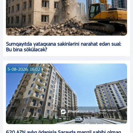
Sumqayıtda yataqxana sakinlərini narahat edən sual:
Bu bina söküləcək?
5-08-2026, 16:02
620 AZN aylıq ödənişlə Sarayda mənzil sahibi olmaq