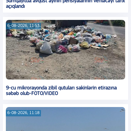
Sumqayıtda avqust ayının pensiyalarının veriləcəyi tarix
açıqlandı
6-08-2026, 11:53
9-cu mikrorayonda zibil qutuları sakinlərin etirazına
səbəb olub-FOTO/VIDEO
6-08-2026, 11:18