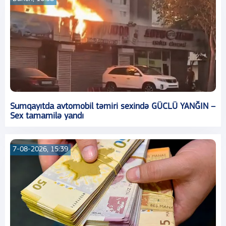
Sumqayıtda avtomobil təmiri sexində GÜCLÜ YANĞIN –
Sex tamamilə yandı
7-08-2026, 15:39