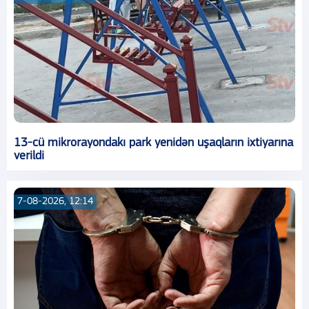
13-cü mikrorayondakı park yenidən uşaqların ixtiyarına
verildi
7-08-2026, 12:14