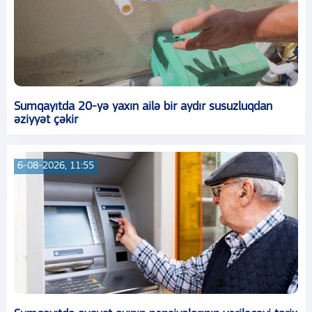
Sumqayıtda 20-yə yaxın ailə bir aydır susuzluqdan
əziyyət çəkir
6-08-2026, 11:55