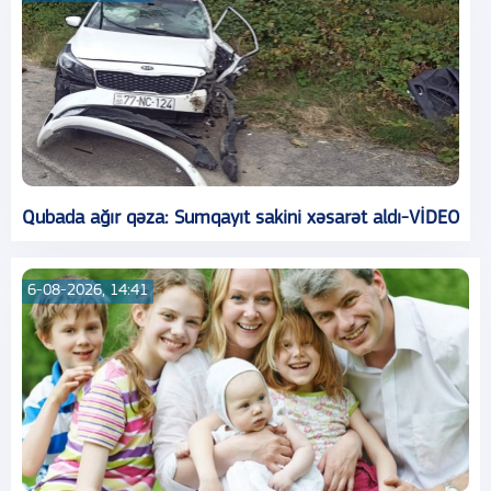
Qubada ağır qəza: Sumqayıt sakini xəsarət aldı-VİDEO
6-08-2026, 14:41