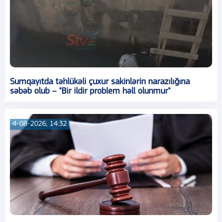
Sumqayıtda təhlükəli çuxur sakinlərin narazılığına
səbəb olub – "Bir ildir problem həll olunmur"
4-08-2026, 14:32