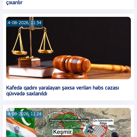
çıxarılır
4-08-2026, 11:34
Kafedə qadını yaralayan şəxsə verilən həbs cəzası
qüvvədə saxlanıldı
4-08-2026, 11:24