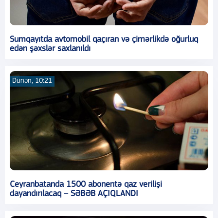
Sumqayıtda avtomobil qaçıran və çimərlikdə oğurluq
edən şəxslər saxlanıldı
Dünən, 10:21
Ceyranbatanda 1500 abonentə qaz verilişi
dayandırılacaq – SƏBƏB AÇIQLANDI