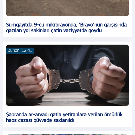
Sumqayıtda 9-cu mikrorayonda, "Bravo"nun qarşısında
qazılan yol sakinləri çətin vəziyyətdə qoydu
Dünən, 12:41
Şabranda ər-arvadı qətlə yetirənlərə verilən ömürlük
həbs cəzası qüvvədə saxlanıldı