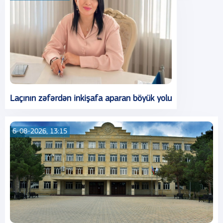
Laçının zəfərdən inkişafa aparan böyük yolu
6-08-2026, 13:15