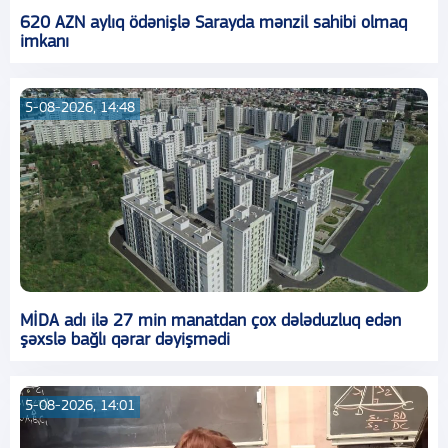
620 AZN aylıq ödənişlə Sarayda mənzil sahibi olmaq
imkanı
5-08-2026, 14:48
MİDA adı ilə 27 min manatdan çox dələduzluq edən
şəxslə bağlı qərar dəyişmədi
5-08-2026, 14:01