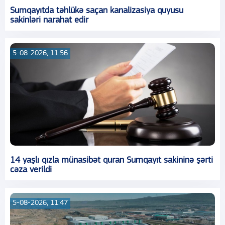
Sumqayıtda təhlükə saçan kanalizasiya quyusu
sakinləri narahat edir
5-08-2026, 11:56
14 yaşlı qızla münasibət quran Sumqayıt sakininə şərti
cəza verildi
5-08-2026, 11:47