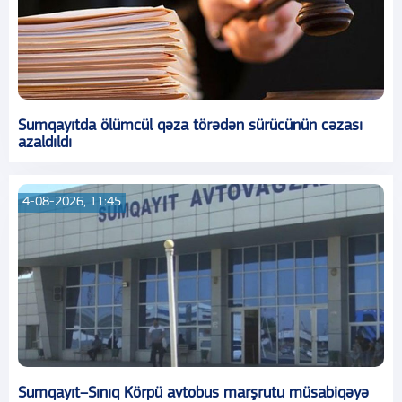
Sumqayıtda ölümcül qəza törədən sürücünün cəzası
azaldıldı
4-08-2026, 11:45
Sumqayıt–Sınıq Körpü avtobus marşrutu müsabiqəyə