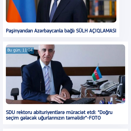
Paşinyandan Azərbaycanla bağlı SÜLH AÇIQLAMASI
Bu gün, 11:04
SDU rektoru abituriyentlərə müraciət etdi: “Doğru
seçim gələcək uğurlarınızın təməlidir”-FOTO