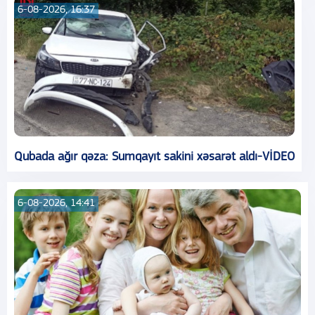
6-08-2026, 16:37
Qubada ağır qəza: Sumqayıt sakini xəsarət aldı-VİDEO
6-08-2026, 14:41