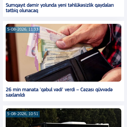
Sumqayıt dəmir yolunda yeni təhlükəsizlik qaydaları
tətbiq olunacaq
5-08-2026, 11:33
26 min manata 'qəbul vədi' verdi – Cəzası qüvvədə
saxlanıldı
5-08-2026, 10:51