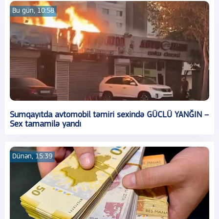
Bu gün, 10:58
Sumqayıtda avtomobil təmiri sexində GÜCLÜ YANĞIN –
Sex tamamilə yandı
Dünən, 15:39