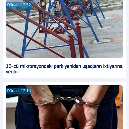
Dünən, 12:32
13-cü mikrorayondakı park yenidən uşaqların ixtiyarına
verildi
Dünən, 12:14