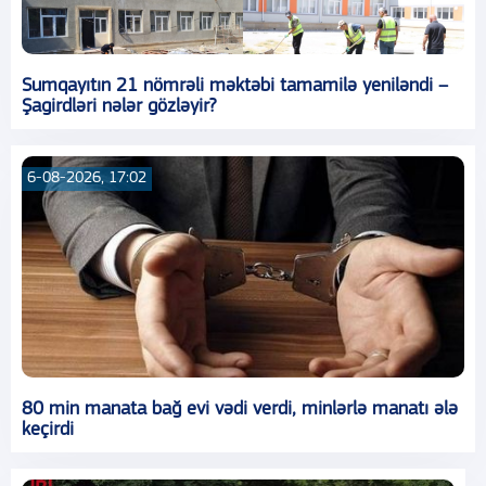
Sumqayıtın 21 nömrəli məktəbi tamamilə yeniləndi –
Şagirdləri nələr gözləyir?
6-08-2026, 17:02
80 min manata bağ evi vədi verdi, minlərlə manatı ələ
keçirdi