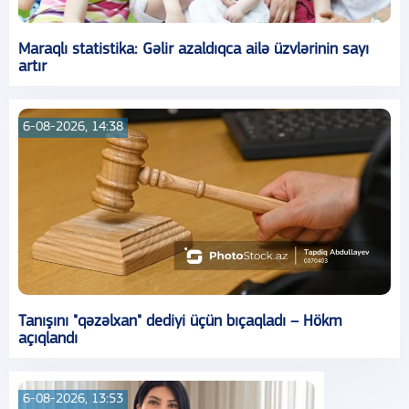
Maraqlı statistika: Gəlir azaldıqca ailə üzvlərinin sayı
artır
6-08-2026, 14:38
Tanışını "qəzəlxan" dediyi üçün bıçaqladı – Hökm
açıqlandı
6-08-2026, 13:53