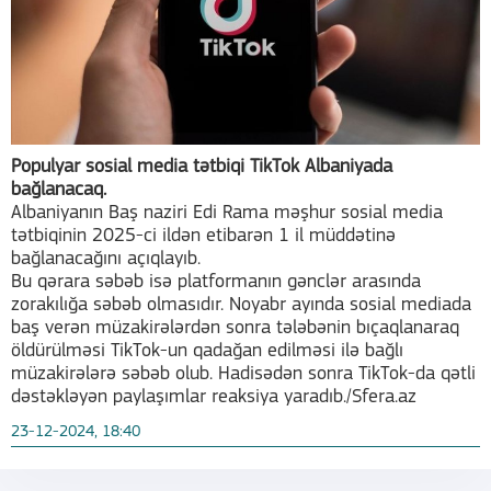
Populyar sosial media tətbiqi TikTok Albaniyada
bağlanacaq.
Albaniyanın Baş naziri Edi Rama məşhur sosial media
tətbiqinin 2025-ci ildən etibarən 1 il müddətinə
bağlanacağını açıqlayıb.
Bu qərara səbəb isə platformanın gənclər arasında
zorakılığa səbəb olmasıdır. Noyabr ayında sosial mediada
baş verən müzakirələrdən sonra tələbənin bıçaqlanaraq
öldürülməsi TikTok-un qadağan edilməsi ilə bağlı
müzakirələrə səbəb olub. Hadisədən sonra TikTok-da qətli
dəstəkləyən paylaşımlar reaksiya yaradıb./Sfera.az
23-12-2024, 18:40