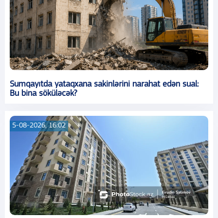
Sumqayıtda yataqxana sakinlərini narahat edən sual:
Bu bina söküləcək?
5-08-2026, 16:02