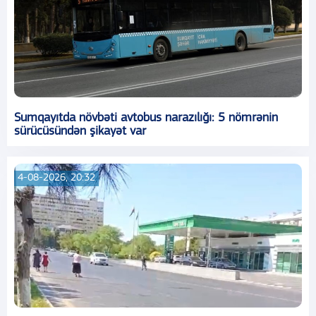
Sumqayıtda növbəti avtobus narazılığı: 5 nömrənin
sürücüsündən şikayət var
4-08-2026, 20:32