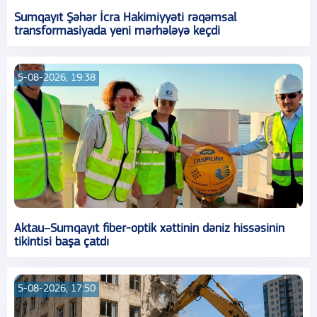
Sumqayıt Şəhər İcra Hakimiyyəti rəqəmsal
transformasiyada yeni mərhələyə keçdi
5-08-2026, 19:38
Aktau–Sumqayıt fiber-optik xəttinin dəniz hissəsinin
tikintisi başa çatdı
5-08-2026, 17:50