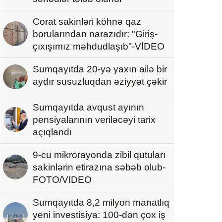
Corat sakinləri köhnə qaz
borularından narazıdır: "Giriş-
çıxışımız məhdudlaşıb"-VİDEO
Sumqayıtda 20-yə yaxın ailə bir
aydır susuzluqdan əziyyət çəkir
Sumqayıtda avqust ayının
pensiyalarının veriləcəyi tarix
açıqlandı
9-cu mikrorayonda zibil qutuları
sakinlərin etirazına səbəb olub-
FOTO/VIDEO
Sumqayıtda 8,2 milyon manatlıq
yeni investisiya: 100-dən çox iş