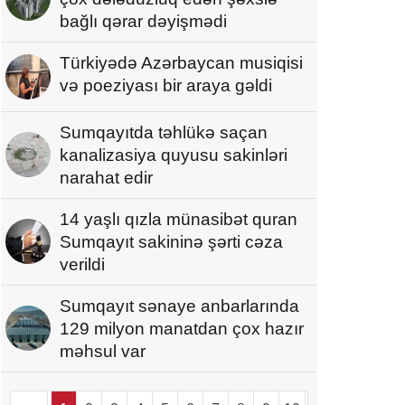
bağlı qərar dəyişmədi
Türkiyədə Azərbaycan musiqisi
və poeziyası bir araya gəldi
Sumqayıtda təhlükə saçan
kanalizasiya quyusu sakinləri
narahat edir
14 yaşlı qızla münasibət quran
Sumqayıt sakininə şərti cəza
verildi
Sumqayıt sənaye anbarlarında
129 milyon manatdan çox hazır
məhsul var