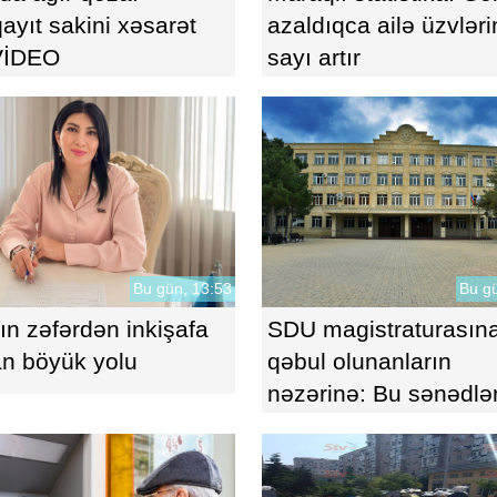
yıt sakini xəsarət
azaldıqca ailə üzvləri
-VİDEO
sayı artır
Bu gün, 13:53
Bu gü
ın zəfərdən inkişafa
SDU magistraturasın
n böyük yolu
qəbul olunanların
nəzərinə: Bu sənədlə
tələb olunur