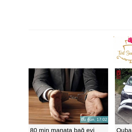
Bu gün, 17:02
80 min manata bağ evi
Qubad