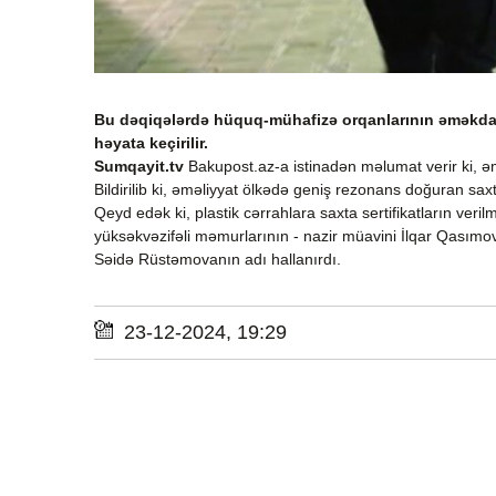
Bu dəqiqələrdə hüquq-mühafizə orqanlarının əməkdaşl
həyata keçirilir.
Sumqayit.tv
Bakupost.az-a istinadən məlumat verir ki, əm
Bildirilib ki, əməliyyat ölkədə geniş rezonans doğuran saxt
Qeyd edək ki, plastik cərrahlara saxta sertifikatların veril
yüksəkvəzifəli məmurlarının - nazir müavini İlqar Qasımov 
Səidə Rüstəmovanın adı hallanırdı.
23-12-2024, 19:29