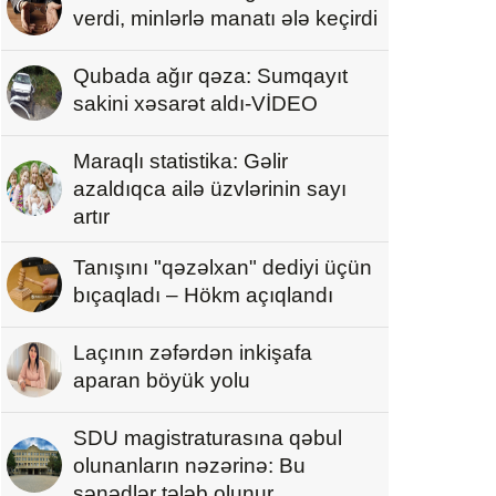
verdi, minlərlə manatı ələ keçirdi
Qubada ağır qəza: Sumqayıt
sakini xəsarət aldı-VİDEO
Maraqlı statistika: Gəlir
azaldıqca ailə üzvlərinin sayı
artır
Tanışını "qəzəlxan" dediyi üçün
bıçaqladı – Hökm açıqlandı
Laçının zəfərdən inkişafa
aparan böyük yolu
SDU magistraturasına qəbul
olunanların nəzərinə: Bu
sənədlər tələb olunur