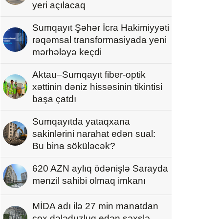
yeri açılacaq
Sumqayıt Şəhər İcra Hakimiyyəti
rəqəmsal transformasiyada yeni
mərhələyə keçdi
Aktau–Sumqayıt fiber-optik
xəttinin dəniz hissəsinin tikintisi
başa çatdı
Sumqayıtda yataqxana
sakinlərini narahat edən sual:
Bu bina söküləcək?
620 AZN aylıq ödənişlə Sarayda
mənzil sahibi olmaq imkanı
MİDA adı ilə 27 min manatdan
çox dələduzluq edən şəxslə