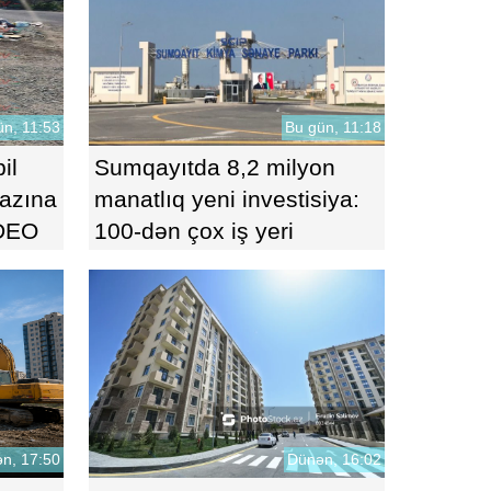
ün, 11:53
Bu gün, 11:18
il
Sumqayıtda 8,2 milyon
razına
manatlıq yeni investisiya:
IDEO
100-dən çox iş yeri
açılacaq
n, 17:50
Dünən, 16:02