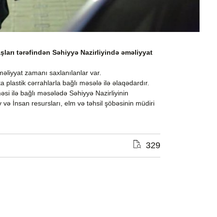
arı tərəfindən Səhiyyə Nazirliyində əməliyyat
əliyyat zamanı saxlanılanlar var.
a plastik cərrahlarla bağlı məsələ ilə əlaqədardır.
məsi ilə bağlı məsələdə Səhiyyə Nazirliyinin
və İnsan resursları, elm və təhsil şöbəsinin müdiri
329