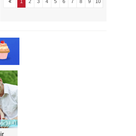
1
2
3
4
5
6
7
8
9
10
...
1094
n, 14:41
ir