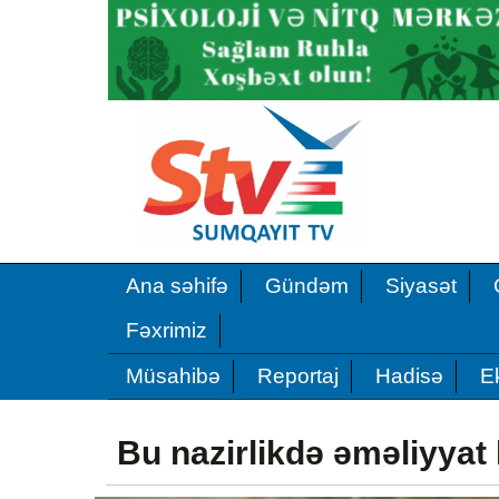
Ana səhifə
Gündəm
Siyasət
Fəxrimiz
Müsahibə
Reportaj
Hadisə
E
Bu nazirlikdə əməliyyat k