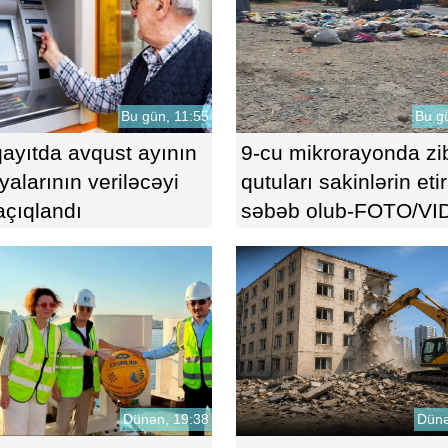
Bu gün, 11:55
Bu g
yıtda avqust ayının
9-cu mikrorayonda zib
yalarının veriləcəyi
qutuları sakinlərin eti
 açıqlandı
səbəb olub-FOTO/V
Dünən, 19:38
Dünə