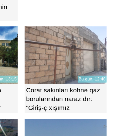
nin
n, 13:15
Bu gün, 12:46
a
Corat sakinləri köhnə qaz
borularından narazıdır:
r
"Giriş-çıxışımız
məhdudlaşıb"-VİDEO