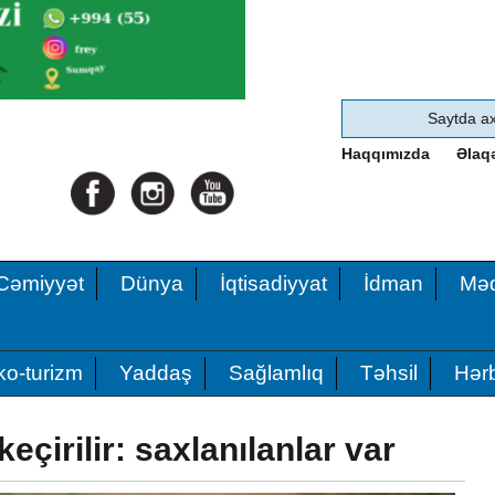
Haqqımızda
Əlaq
Cəmiyyət
Dünya
İqtisadiyyat
İdman
Məd
ko-turizm
Yaddaş
Sağlamlıq
Təhsil
Hərb
eçirilir: saxlanılanlar var