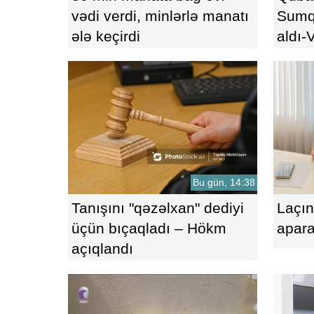
vədi verdi, minlərlə manatı
Sumqa
ələ keçirdi
aldı
Bu gün, 14:38
Tanışını "qəzəlxan" dediyi
Laçın
üçün bıçaqladı – Hökm
apara
açıqlandı