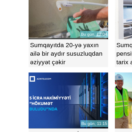
Bu gün, 12:04
Sumqayıtda 20-yə yaxın
Sumqa
ailə bir aydır susuzluqdan
pensi
əziyyət çəkir
tarix
Bu gün, 11:15