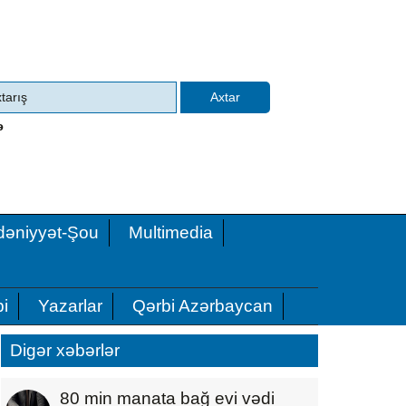
ə
əniyyət-Şou
Multimedia
i
Yazarlar
Qərbi Azərbaycan
Digər xəbərlər
80 min manata bağ evi vədi