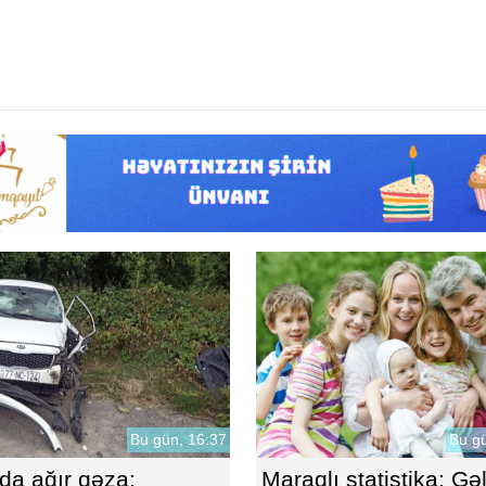
Bu gün, 16:37
Bu gü
a ağır qəza:
Maraqlı statistika: Gəl