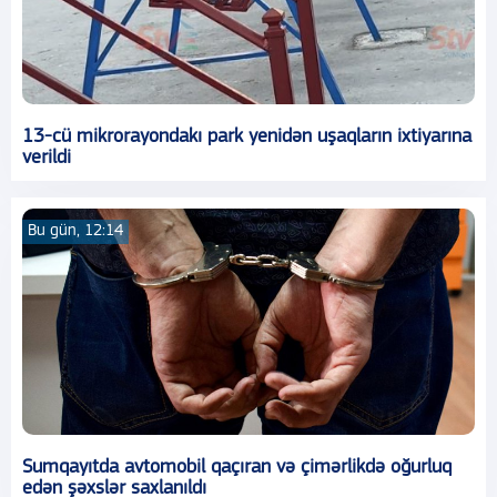
13-cü mikrorayondakı park yenidən uşaqların ixtiyarına
verildi
Bu gün, 12:14
Sumqayıtda avtomobil qaçıran və çimərlikdə oğurluq
edən şəxslər saxlanıldı