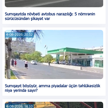
Sumqayıtda növbəti avtobus narazılığı: 5 nömrənin
sürücüsündən şikayət var
4-08-2026, 20:32
Sumqayıt böyüyür, amma piyadalar üçün təhlükəsizlik
niyə yerində sayır?
4-08-2026, 18:10