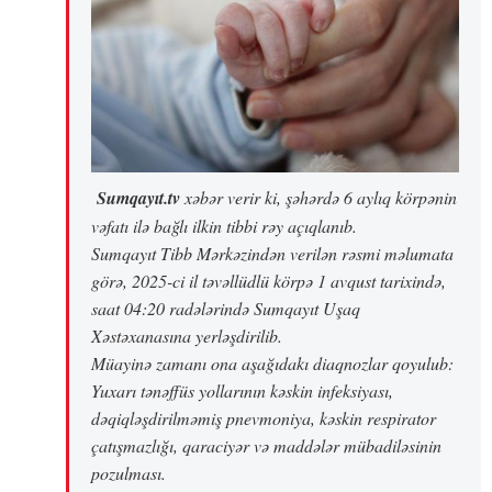
Sumqayıt.tv
xəbər verir ki, şəhərdə 6 aylıq körpənin
vəfatı ilə bağlı ilkin tibbi rəy açıqlanıb.
Sumqayıt Tibb Mərkəzindən verilən rəsmi məlumata
görə, 2025-ci il təvəllüdlü körpə 1 avqust tarixində,
saat 04:20 radələrində Sumqayıt Uşaq
Xəstəxanasına yerləşdirilib.
Müayinə zamanı ona aşağıdakı diaqnozlar qoyulub:
Yuxarı tənəffüs yollarının kəskin infeksiyası,
dəqiqləşdirilməmiş pnevmoniya, kəskin respirator
çatışmazlığı, qaraciyər və maddələr mübadiləsinin
pozulması.