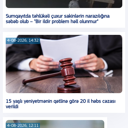
Sumqayıtda təhlükəli çuxur sakinlərin narazılığına
səbəb olub – "Bir ildir problem həll olunmur"
4-08-2026, 14:32
15 yaşlı yeniyetmənin qətlinə görə 20 il həbs cəzası
verildi
4-08-2026, 12:11