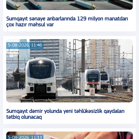
Sumqayıt sənaye anbarlarında 129 milyon manatdan
çox hazır məhsul var
5-08-2026, 11:46
Sumqayıt dəmir yolunda yeni təhlükəsizlik qaydaları
tətbiq olunacaq
5-08-2026, 11:33