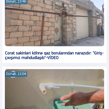
Dünən, 12:46
Corat sakinləri köhnə qaz borularından narazıdır: "Giriş-
çıxışımız məhdudlaşıb"-VİDEO
Dünən, 12:04