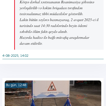
Körpə dərhal xəstəxananın Reanimasiya şöbəsinə
yerləşdirilib və həkim briqadası tərəfindən
təxirəsalınmaz tibbi müdaxilələr göstərilib.
Lakin bütün səylərə baxmayaraq, 2 avqust 2025-ci il
tarixində saat 14:30 radələrində beyin ödemi
səbəbilə ölüm faktı qeydə alınıb.
Hazırda hadisə ilə bağlı müvafiq araşdırmalar
davam etdirilir.
4-08-2025, 14:02
Bu gün, 12:48