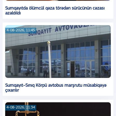
Sumqayıtda ölümcül qəza törədən sürücünün cəzası
azaldıldı
4-08-2026, 11:45
Sumqayıt–Sınıq Körpü avtobus marşrutu müsabiqəyə
çıxarılır
4-08-2026, 11:34