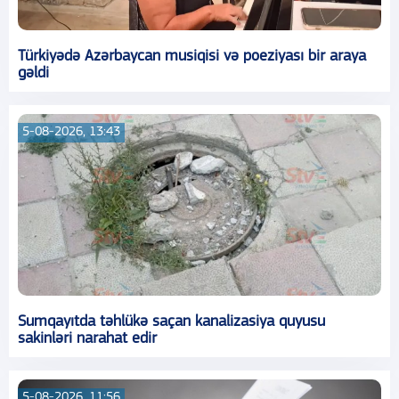
Türkiyədə Azərbaycan musiqisi və poeziyası bir araya
gəldi
5-08-2026, 13:43
Sumqayıtda təhlükə saçan kanalizasiya quyusu
sakinləri narahat edir
5-08-2026, 11:56