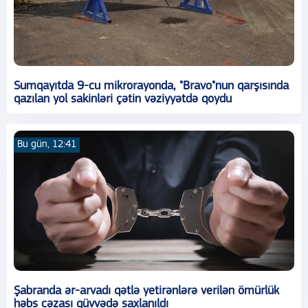
Sumqayıtda 9-cu mikrorayonda, "Bravo"nun qarşısında
qazılan yol sakinləri çətin vəziyyətdə qoydu
Bu gün, 12:41
Şabranda ər-arvadı qətlə yetirənlərə verilən ömürlük
həbs cəzası qüvvədə saxlanıldı