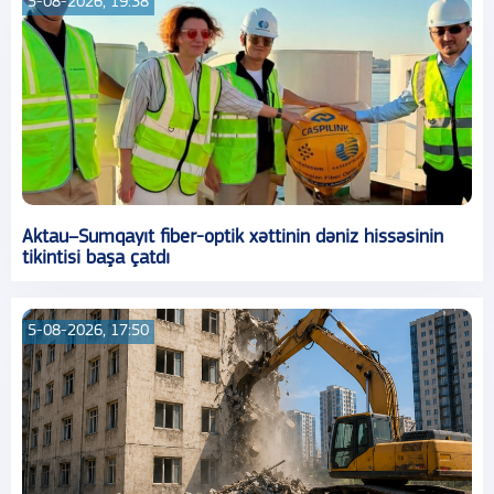
5-08-2026, 19:38
Aktau–Sumqayıt fiber-optik xəttinin dəniz hissəsinin
tikintisi başa çatdı
5-08-2026, 17:50