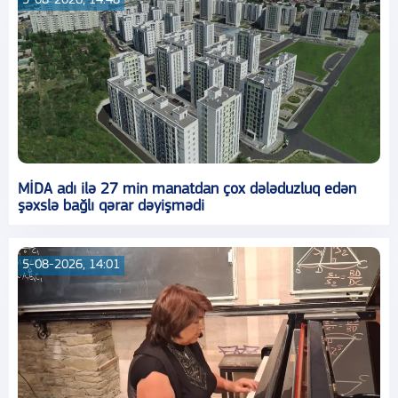
5-08-2026, 14:48
MİDA adı ilə 27 min manatdan çox dələduzluq edən
şəxslə bağlı qərar dəyişmədi
5-08-2026, 14:01