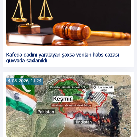
Kafedə qadını yaralayan şəxsə verilən həbs cəzası
qüvvədə saxlanıldı
4-08-2026, 11:24