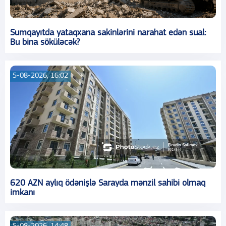
Sumqayıtda yataqxana sakinlərini narahat edən sual:
Bu bina söküləcək?
5-08-2026, 16:02
620 AZN aylıq ödənişlə Sarayda mənzil sahibi olmaq
imkanı