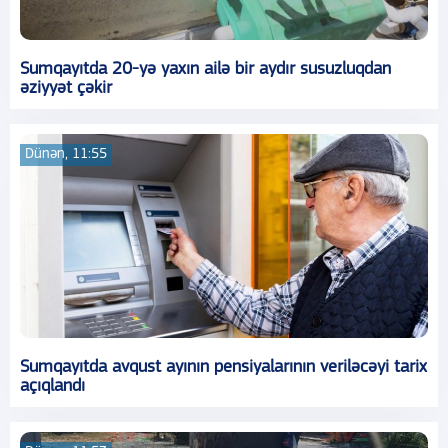
Sumqayıtda 20-yə yaxın ailə bir aydır susuzluqdan
əziyyət çəkir
Dünən, 11:55
Sumqayıtda avqust ayının pensiyalarının veriləcəyi tarix
açıqlandı