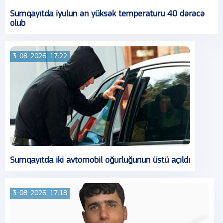
Sumqayıtda iyulun ən yüksək temperaturu 40 dərəcə
olub
3-08-2026, 17:22
Sumqayıtda iki avtomobil oğurluğunun üstü açıldı
3-08-2026, 17:18