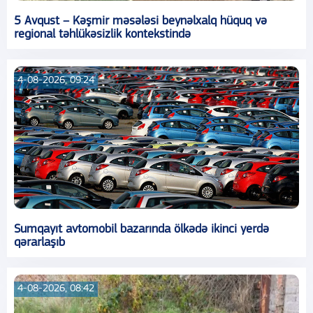
5 Avqust – Kəşmir məsələsi beynəlxalq hüquq və
regional təhlükəsizlik kontekstində
4-08-2026, 09:24
Sumqayıt avtomobil bazarında ölkədə ikinci yerdə
qərarlaşıb
4-08-2026, 08:42