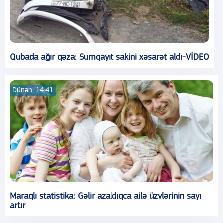
Qubada ağır qəza: Sumqayıt sakini xəsarət aldı-VİDEO
Dünən, 14:41
Maraqlı statistika: Gəlir azaldıqca ailə üzvlərinin sayı
artır