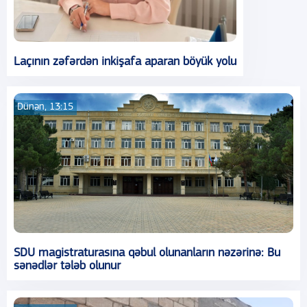
Laçının zəfərdən inkişafa aparan böyük yolu
Dünən, 13:15
SDU magistraturasına qəbul olunanların nəzərinə: Bu
sənədlər tələb olunur