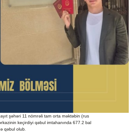
yıt şəhəri 11 nömrəli tam orta məktəbin (rus
Mərkəzinin keçirdiyi qəbul imtahanında 677.2 bal
nə qəbul olub.