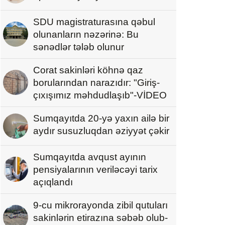
SDU magistraturasına qəbul
olunanların nəzərinə: Bu
sənədlər tələb olunur
Corat sakinləri köhnə qaz
borularından narazıdır: "Giriş-
çıxışımız məhdudlaşıb"-VİDEO
Sumqayıtda 20-yə yaxın ailə bir
aydır susuzluqdan əziyyət çəkir
Sumqayıtda avqust ayının
pensiyalarının veriləcəyi tarix
açıqlandı
9-cu mikrorayonda zibil qutuları
sakinlərin etirazına səbəb olub-