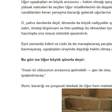
Uğur uşaqlıqdan ən böyük arzusunu – həkim olmağı qarş
yüksək nəticələri ilə seçilən Uğur müəllimlərinin də diqqət
cavablardan kənar yanaşma bacarığı gələcək uğurların
O, yalnız dərslərdə deyil, idmanda da böyük nailiyyətlər
səbri, strateji düşüncəni və foto-yaddaşı bu idmandan öyr
hazırlıqda ona xüsusi üstünlük qazandırıb.
Eyni zamanda futbol və cüdo ilə də maraqlanaraq yarışla
baxmayaraq, uşaqlıqdan ürəyində daşıdığı həkim olmaq
Bu gün isə Uğur böyük qürurla deyir:
“İnsan öz ulduzunun arxasınca getməlidir — gec də olsa,
işıqlandıracaq.”
Əzmi, bacarığı və çoxşaxəli istedadı ilə Uğur həm məktəb