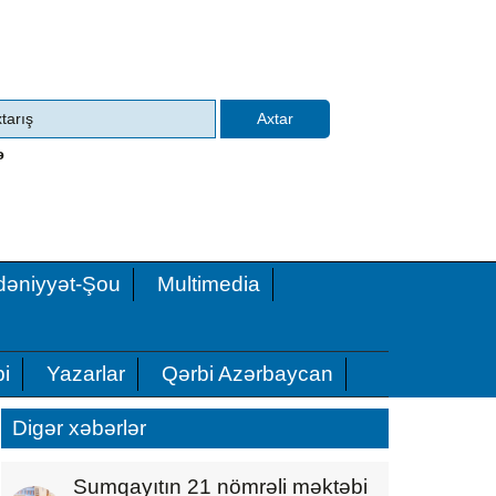
ə
əniyyət-Şou
Multimedia
i
Yazarlar
Qərbi Azərbaycan
Digər xəbərlər
Sumqayıtın 21 nömrəli məktəbi