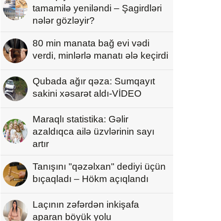
tamamilə yeniləndi – Şagirdləri
nələr gözləyir?
80 min manata bağ evi vədi
verdi, minlərlə manatı ələ keçirdi
Qubada ağır qəza: Sumqayıt
sakini xəsarət aldı-VİDEO
Maraqlı statistika: Gəlir
azaldıqca ailə üzvlərinin sayı
artır
Tanışını "qəzəlxan" dediyi üçün
bıçaqladı – Hökm açıqlandı
Laçının zəfərdən inkişafa
aparan böyük yolu