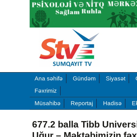
Ana səhifə
Gündəm
Siyasət
Fəxrimiz
Müsahibə
Reportaj
Hadisə
E
677.2 balla Tibb Univers
Uğur – Məktəbimizin fəx