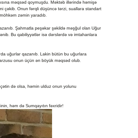
ısına məqsəd qoymuşdu. Məktəb illərində həmişə
ini çəkib. Onun fərqli düşüncə tərzi, suallara standart
a möhkəm zəmin yaradıb.
 qazanıb. Şahmatla peşəkar şəkildə məşğul olan Uğur
ənib. Bu qabiliyyətlər isə dərslərdə və imtahanlara
rda uğurlar qazanıb. Lakin bütün bu uğurlara
 arzusu onun üçün ən böyük məqsəd olub.
 çətin də olsa, həmin ulduz onun yolunu
inin, həm də Sumqayıtın fəxridir!