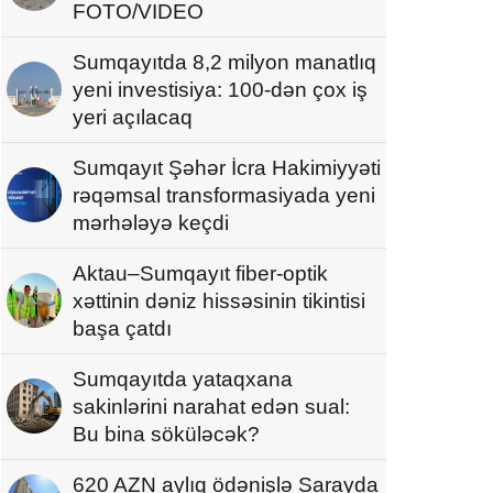
FOTO/VIDEO
Sumqayıtda 8,2 milyon manatlıq
yeni investisiya: 100-dən çox iş
yeri açılacaq
Sumqayıt Şəhər İcra Hakimiyyəti
rəqəmsal transformasiyada yeni
mərhələyə keçdi
Aktau–Sumqayıt fiber-optik
xəttinin dəniz hissəsinin tikintisi
başa çatdı
Sumqayıtda yataqxana
sakinlərini narahat edən sual:
Bu bina söküləcək?
620 AZN aylıq ödənişlə Sarayda