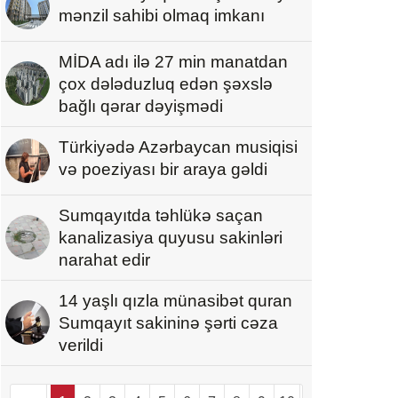
mənzil sahibi olmaq imkanı
MİDA adı ilə 27 min manatdan
çox dələduzluq edən şəxslə
bağlı qərar dəyişmədi
Türkiyədə Azərbaycan musiqisi
və poeziyası bir araya gəldi
Sumqayıtda təhlükə saçan
kanalizasiya quyusu sakinləri
narahat edir
14 yaşlı qızla münasibət quran
Sumqayıt sakininə şərti cəza
verildi