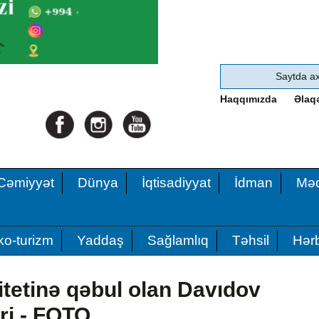
Haqqımızda
Əlaq
Cəmiyyət
Dünya
İqtisadiyyat
İdman
Məd
ko-turizm
Yaddaş
Sağlamlıq
Təhsil
Hərb
itetinə qəbul olan Davıdov
ri - FOTO