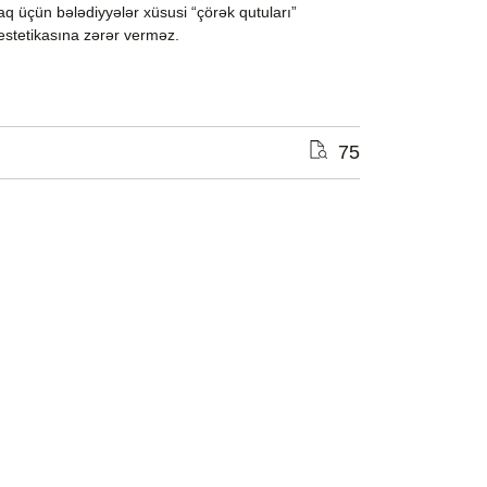
maq üçün bələdiyyələr xüsusi “çörək qutuları”
stetikasına zərər verməz.
75