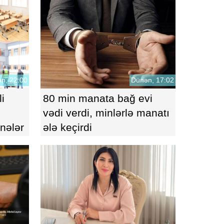
n, 22:00
Dünən, 17:02
i
80 min manata bağ evi
vədi verdi, minlərlə manatı
 nələr
ələ keçirdi