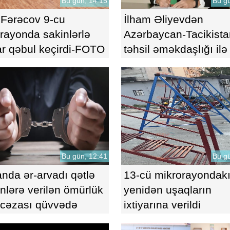
Bu gün, 14:15
Bu gü
 Fərəcov 9-cu
İlham Əliyevdən
rayonda sakinlərlə
Azərbaycan-Tacikista
r qəbul keçirdi-FOTO
təhsil əməkdaşlığı ilə
FƏRMAN
Bu gün, 12:41
Bu gü
nda ər-arvadı qətlə
13-cü mikrorayondakı
ənlərə verilən ömürlük
yenidən uşaqların
 cəzası qüvvədə
ixtiyarına verildi
nıldı