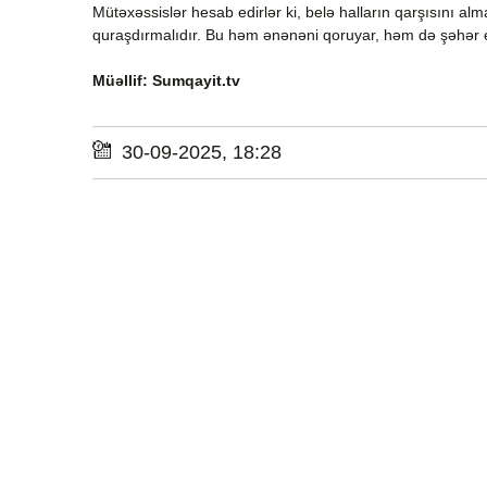
Mütəxəssislər hesab edirlər ki, belə halların qarşısını al
quraşdırmalıdır. Bu həm ənənəni qoruyar, həm də şəhər e
Müəllif: Sumqayit.tv
30-09-2025, 18:28