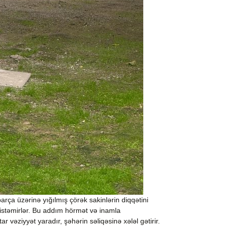
ça üzərinə yığılmış çörək sakinlərin diqqətini
q istəmirlər. Bu addım hörmət və inamla
r vəziyyət yaradır, şəhərin səliqəsinə xələl gətirir.