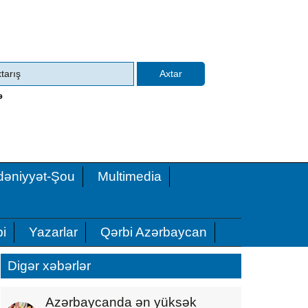
ə
əniyyət-Şou
Multimedia
i
Yazarlar
Qərbi Azərbaycan
Digər xəbərlər
Azərbaycanda ən yüksək