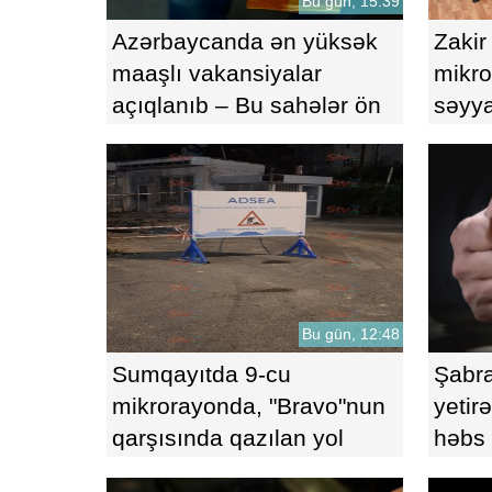
Bu gün, 15:39
Azərbaycanda ən yüksək
Zakir
maaşlı vakansiyalar
mikro
açıqlanıb – Bu sahələr ön
səyya
plandadır
Bu gün, 12:48
Sumqayıtda 9-cu
Şabra
mikrorayonda, "Bravo"nun
yetir
qarşısında qazılan yol
həbs
sakinləri çətin vəziyyətdə
saxla