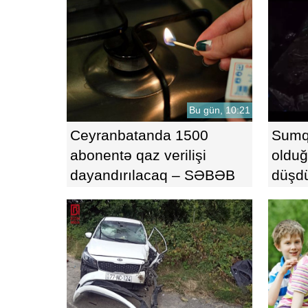
qoydu
Bu gün, 10:21
Ceyranbatanda 1500
Sumqa
abonentə qaz verilişi
olduğ
dayandırılacaq – SƏBƏB
düşd
AÇIQLANDI