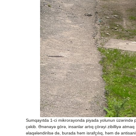
Sumqayıtda 1-ci mikrorayonda piyada yolunun üzərində par
çəkib. Ənənəyə görə, insanlar artıq çörəyi zibilliyə atma
əlaqələndirilsə də, burada həm israfçılıq, həm də antisanita