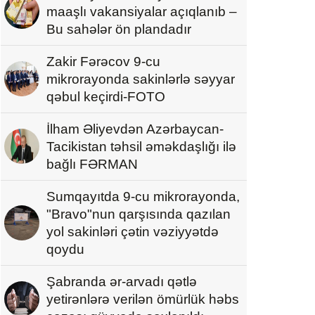
maaşlı vakansiyalar açıqlanıb –
Bu sahələr ön plandadır
Zakir Fərəcov 9-cu
mikrorayonda sakinlərlə səyyar
qəbul keçirdi-FOTO
İlham Əliyevdən Azərbaycan-
Tacikistan təhsil əməkdaşlığı ilə
bağlı FƏRMAN
Sumqayıtda 9-cu mikrorayonda,
"Bravo"nun qarşısında qazılan
yol sakinləri çətin vəziyyətdə
qoydu
Şabranda ər-arvadı qətlə
yetirənlərə verilən ömürlük həbs