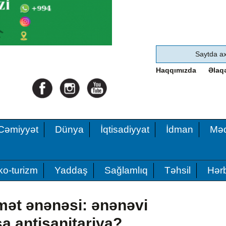
Haqqımızda
Əlaq
Cəmiyyət
Dünya
İqtisadiyyat
İdman
Məd
ko-turizm
Yaddaş
Sağlamlıq
Təhsil
Hərb
ət ənənəsi: ənənəvi
sa antisanitariya?