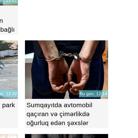
n, 13:41
n
 bağlı
n, 12:32
Bu gün, 12:14
 park
Sumqayıtda avtomobil
qaçıran və çimərlikdə
oğurluq edən şəxslər
saxlanıldı