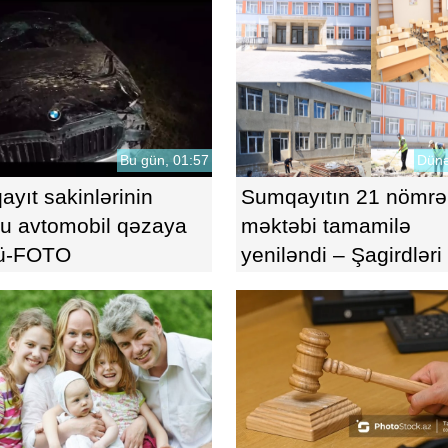
Bu gün, 01:57
Dünə
yıt sakinlərinin
Sumqayıtın 21 nömrəl
u avtomobil qəzaya
məktəbi tamamilə
ü-FOTO
yeniləndi – Şagirdləri
gözləyir?