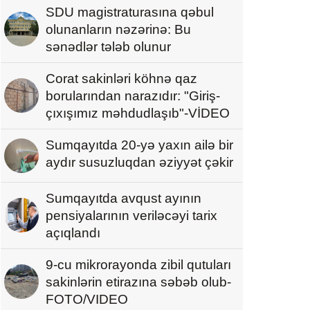
SDU magistraturasına qəbul
olunanların nəzərinə: Bu
sənədlər tələb olunur
Corat sakinləri köhnə qaz
borularından narazıdır: "Giriş-
çıxışımız məhdudlaşıb"-VİDEO
Sumqayıtda 20-yə yaxın ailə bir
aydır susuzluqdan əziyyət çəkir
Sumqayıtda avqust ayının
pensiyalarının veriləcəyi tarix
açıqlandı
9-cu mikrorayonda zibil qutuları
sakinlərin etirazına səbəb olub-
FOTO/VIDEO