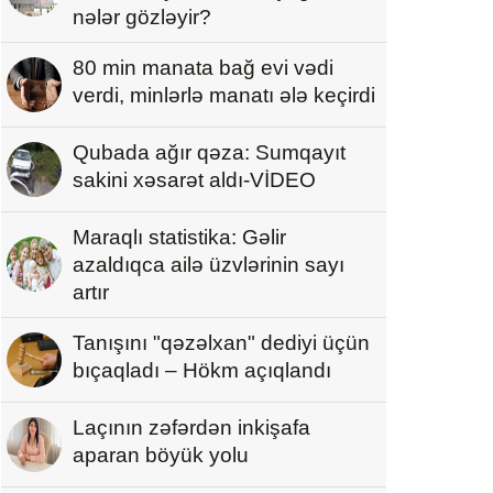
nələr gözləyir?
80 min manata bağ evi vədi
verdi, minlərlə manatı ələ keçirdi
Qubada ağır qəza: Sumqayıt
sakini xəsarət aldı-VİDEO
Maraqlı statistika: Gəlir
azaldıqca ailə üzvlərinin sayı
artır
Tanışını "qəzəlxan" dediyi üçün
bıçaqladı – Hökm açıqlandı
Laçının zəfərdən inkişafa
aparan böyük yolu