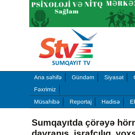
Ana səhifə
Gündəm
Siyasət
Fəxrimiz
Müsahibə
Reportaj
Hadisə
E
Sumqayıtda çörəyə hörm
davranış, israfçılıq, yox