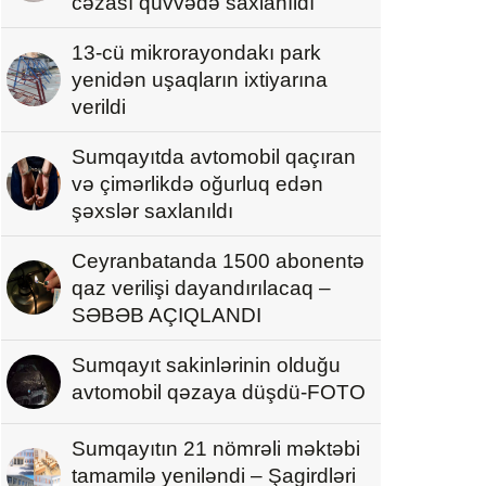
cəzası qüvvədə saxlanıldı
13-cü mikrorayondakı park
yenidən uşaqların ixtiyarına
verildi
Sumqayıtda avtomobil qaçıran
və çimərlikdə oğurluq edən
şəxslər saxlanıldı
Ceyranbatanda 1500 abonentə
qaz verilişi dayandırılacaq –
SƏBƏB AÇIQLANDI
Sumqayıt sakinlərinin olduğu
avtomobil qəzaya düşdü-FOTO
Sumqayıtın 21 nömrəli məktəbi
tamamilə yeniləndi – Şagirdləri