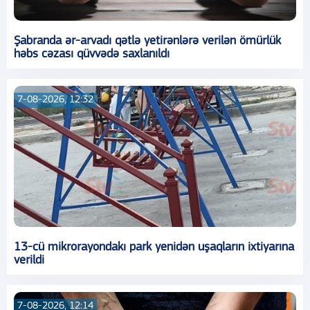
Şabranda ər-arvadı qətlə yetirənlərə verilən ömürlük
həbs cəzası qüvvədə saxlanıldı
7-08-2026, 12:32
13-cü mikrorayondakı park yenidən uşaqların ixtiyarına
verildi
7-08-2026, 12:14