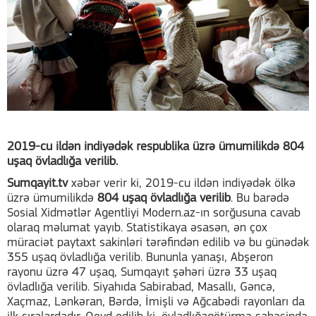
2019-cu ildən indiyədək respublika üzrə ümumilikdə 804
uşaq övladlığa verilib.
Sumqayit.tv
xəbər verir ki, 2019-cu ildən indiyədək ölkə
üzrə ümumilikdə
804 uşaq övladlığa verilib
. Bu barədə
Sosial Xidmətlər Agentliyi Modern.az-ın sorğusuna cavab
olaraq məlumat yayıb. Statistikaya əsasən, ən çox
müraciət paytaxt sakinləri tərəfindən edilib və bu günədək
355 uşaq övladlığa verilib. Bununla yanaşı, Abşeron
rayonu üzrə 47 uşaq, Sumqayıt şəhəri üzrə 33 uşaq
övladlığa verilib. Siyahıda Sabirabad, Masallı, Gəncə,
Xaçmaz, Lənkəran, Bərdə, İmişli və Ağcabədi rayonları da