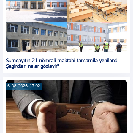
Sumqayıtın 21 nömrəli məktəbi tamamilə yeniləndi –
Şagirdləri nələr gözləyir?
6-08-2026, 17:02