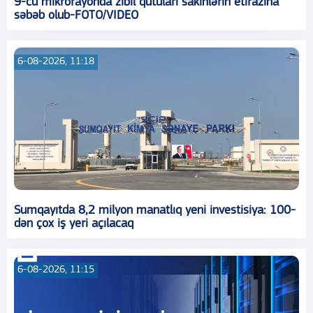
9-cu mikrorayonda zibil qutuları sakinlərin etirazına
səbəb olub-FOTO/VIDEO
6-08-2026, 11:18
Sumqayıtda 8,2 milyon manatlıq yeni investisiya: 100-
dən çox iş yeri açılacaq
6-08-2026, 11:15