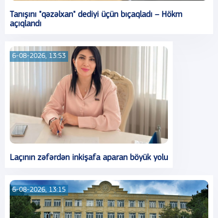
Tanışını "qəzəlxan" dediyi üçün bıçaqladı – Hökm
açıqlandı
6-08-2026, 13:53
Laçının zəfərdən inkişafa aparan böyük yolu
6-08-2026, 13:15