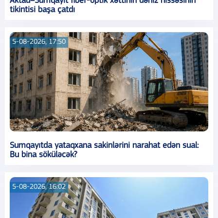
Aktau–Sumqayıt fiber-optik xəttinin dəniz hissəsinin
tikintisi başa çatdı
5-08-2026, 17:50
Sumqayıtda yataqxana sakinlərini narahat edən sual:
Bu bina söküləcək?
5-08-2026, 16:02