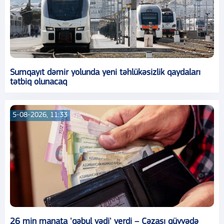
Sumqayıt dəmir yolunda yeni təhlükəsizlik qaydaları
tətbiq olunacaq
5-08-2026, 11:33
26 min manata 'qəbul vədi' verdi – Cəzası qüvvədə