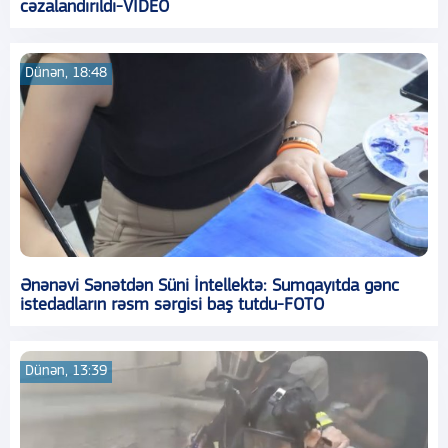
cəzalandırıldı-VİDEO
Dünən, 18:48
Ənənəvi Sənətdən Süni İntellektə: Sumqayıtda gənc
istedadların rəsm sərgisi baş tutdu-FOTO
Dünən, 13:39