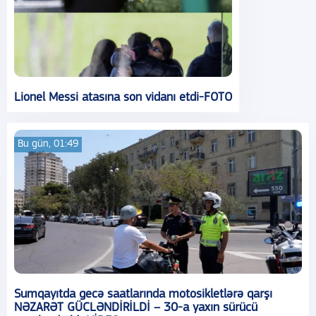
Lionel Messi atasına son vidanı etdi-FOTO
Bu gün, 01:49
Sumqayıtda gecə saatlarında motosikletlərə qarşı
NƏZARƏT GÜCLƏNDİRİLDİ – 30-a yaxın sürücü