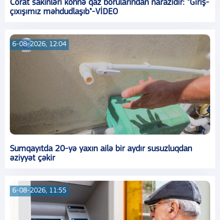
Corat sakinləri köhnə qaz borularından narazıdır: "Giriş-
çıxışımız məhdudlaşıb"-VİDEO
6-08-2026, 12:04
Sumqayıtda 20-yə yaxın ailə bir aydır susuzluqdan
əziyyət çəkir
6-08-2026, 11:55