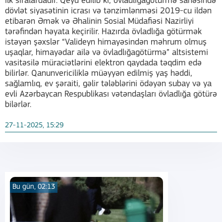
ilk sıralardadır. Qeyd edilib ki, övladlığagötürmə sahəsində
dövlət siyasətinin icrası və tənzimlənməsi 2019-cu ildən
etibarən Əmək və Əhalinin Sosial Müdafiəsi Nazirliyi
tərəfindən həyata keçirilir. Hazırda övladlığa götürmək
istəyən şəxslər “Valideyn himayəsindən məhrum olmuş
uşaqlar, himayədar ailə və övladlığagötürmə” altsistemi
vasitəsilə müraciətlərini elektron qaydada təqdim edə
bilirlər. Qanunvericiliklə müəyyən edilmiş yaş həddi,
sağlamlıq, ev şəraiti, gəlir tələblərini ödəyən subay və ya
evli Azərbaycan Respublikası vətəndaşları övladlığa götürə
bilərlər.
27-11-2025, 15:29
Bu gün, 02:13