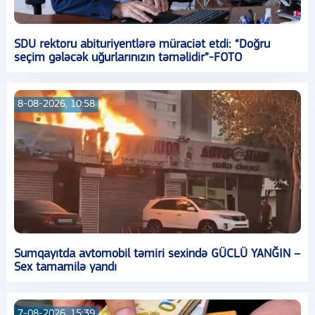
SDU rektoru abituriyentlərə müraciət etdi: “Doğru
seçim gələcək uğurlarınızın təməlidir”-FOTO
8-08-2026, 10:58
Sumqayıtda avtomobil təmiri sexində GÜCLÜ YANĞIN –
Sex tamamilə yandı
7-08-2026, 15:39