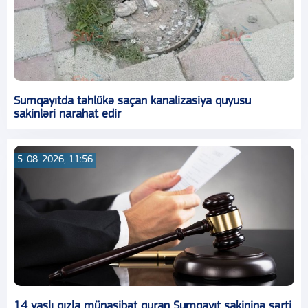
Sumqayıtda təhlükə saçan kanalizasiya quyusu
sakinləri narahat edir
5-08-2026, 11:56
14 yaşlı qızla münasibət quran Sumqayıt sakininə şərti