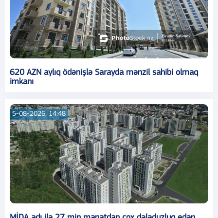
620 AZN aylıq ödənişlə Sarayda mənzil sahibi olmaq
imkanı
5-08-2026, 14:48
MİDA adı ilə 27 min manatdan çox dələduzluq edən