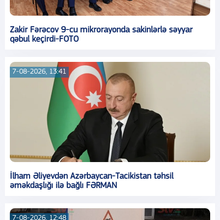
Zakir Fərəcov 9-cu mikrorayonda sakinlərlə səyyar
qəbul keçirdi-FOTO
7-08-2026, 13:41
İlham Əliyevdən Azərbaycan-Tacikistan təhsil
əməkdaşlığı ilə bağlı FƏRMAN
7-08-2026, 12:48