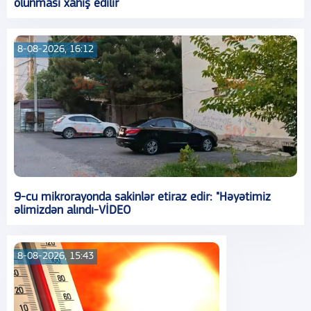
olunması xahiş edilir
8-08-2026, 16:12
9-cu mikrorayonda sakinlər etiraz edir: "Həyətimiz
əlimizdən alındı-VİDEO
8-08-2026, 15:43