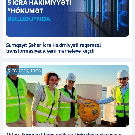
Sumqayıt Şəhər İcra Hakimiyyəti rəqəmsal
transformasiyada yeni mərhələyə keçdi
5-08-2026, 19:38