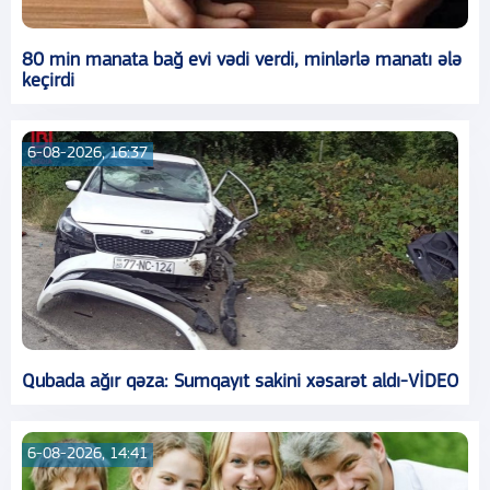
80 min manata bağ evi vədi verdi, minlərlə manatı ələ
keçirdi
6-08-2026, 16:37
Qubada ağır qəza: Sumqayıt sakini xəsarət aldı-VİDEO
6-08-2026, 14:41