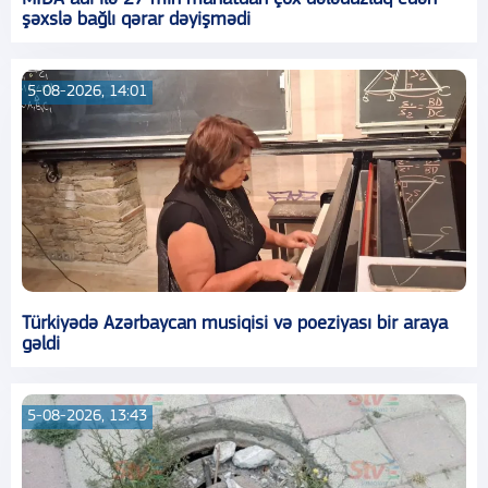
şəxslə bağlı qərar dəyişmədi
5-08-2026, 14:01
Türkiyədə Azərbaycan musiqisi və poeziyası bir araya
gəldi
5-08-2026, 13:43