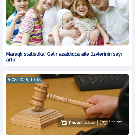
Maraqlı statistika: Gəlir azaldıqca ailə üzvlərinin sayı
artır
6-08-2026, 14:38