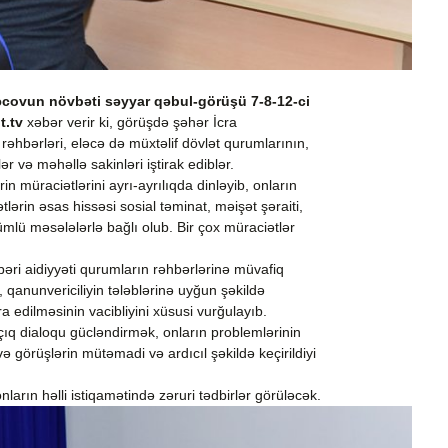
rəcovun növbəti səyyar qəbul-görüşü 7-8-12-ci
t.tv
xəbər verir ki, görüşdə şəhər İcra
əhbərləri, eləcə də müxtəlif dövlət qurumlarının,
r və məhəllə sakinləri iştirak ediblər.
 müraciətlərini ayrı-ayrılıqda dinləyib, onların
tlərin əsas hissəsi sosial təminat, məişət şəraiti,
mlü məsələlərlə bağlı olub. Bir çox müraciətlər
əri aidiyyəti qurumların rəhbərlərinə müvafiq
, qanunvericiliyin tələblərinə uyğun şəkildə
a edilməsinin vacibliyini xüsusi vurğulayıb.
çıq dialoqu gücləndirmək, onların problemlərinin
 görüşlərin mütəmadi və ardıcıl şəkildə keçirildiyi
ların həlli istiqamətində zəruri tədbirlər görüləcək.