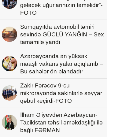
gələcək uğurlarınızın təməlidir”-
FOTO
Sumqayıtda avtomobil təmiri
sexində GÜCLÜ YANĞIN – Sex
tamamilə yandı
Azərbaycanda ən yüksək
maaşlı vakansiyalar açıqlanıb –
Bu sahələr ön plandadır
Zakir Fərəcov 9-cu
mikrorayonda sakinlərlə səyyar
qəbul keçirdi-FOTO
İlham Əliyevdən Azərbaycan-
Tacikistan təhsil əməkdaşlığı ilə
bağlı FƏRMAN