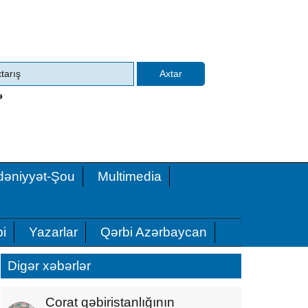
ə
əniyyət-Şou
Multimedia
i
Yazarlar
Qərbi Azərbaycan
Digər xəbərlər
Corat qəbiristanlığının