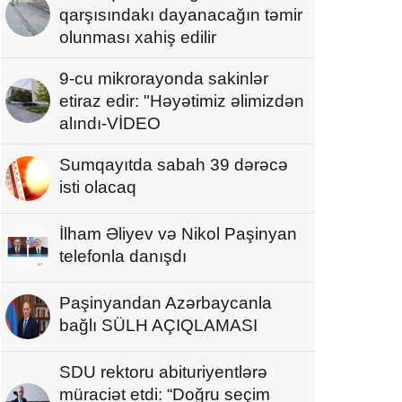
qarşısındakı dayanacağın təmir
olunması xahiş edilir
9-cu mikrorayonda sakinlər
etiraz edir: "Həyətimiz əlimizdən
alındı-VİDEO
Sumqayıtda sabah 39 dərəcə
isti olacaq
İlham Əliyev və Nikol Paşinyan
telefonla danışdı
Paşinyandan Azərbaycanla
bağlı SÜLH AÇIQLAMASI
SDU rektoru abituriyentlərə
müraciət etdi: “Doğru seçim