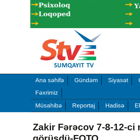
Ana səhifə
Gündəm
Siyasət
Fəxrimiz
Müsahibə
Reportaj
Hadisə
E
Zakir Fərəcov 7-8-12-ci
görüşdü-FOTO