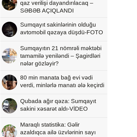
qaz verilişi dayandırılacaq –
SƏBƏB AÇIQLANDI
Sumqayıt sakinlərinin olduğu
avtomobil qəzaya düşdü-FOTO
Sumqayıtın 21 nömrəli məktəbi
tamamilə yeniləndi – Şagirdləri
nələr gözləyir?
80 min manata bağ evi vədi
verdi, minlərlə manatı ələ keçirdi
Qubada ağır qəza: Sumqayıt
sakini xəsarət aldı-VİDEO
Maraqlı statistika: Gəlir
azaldıqca ailə üzvlərinin sayı