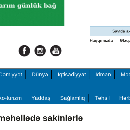
Haqqımızda
Əlaq
Cəmiyyət
Dünya
İqtisadiyyat
İdman
Məd
ko-turizm
Yaddaş
Sağlamlıq
Təhsil
Hərb
 məhəllədə sakinlərlə