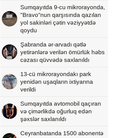
Sumqayıtda 9-cu mikrorayonda,
"Bravo"nun qarşısında qazılan
yol sakinləri çətin vəziyyətdə
qoydu
Şabranda ər-arvadı qətlə
yetirənlərə verilən ömürlük həbs
cəzası qüvvədə saxlanıldı
13-cü mikrorayondakı park
yenidən uşaqların ixtiyarına
verildi
Sumqayıtda avtomobil qaçıran
və çimərlikdə oğurluq edən
şəxslər saxlanıldı
Ceyranbatanda 1500 abonentə