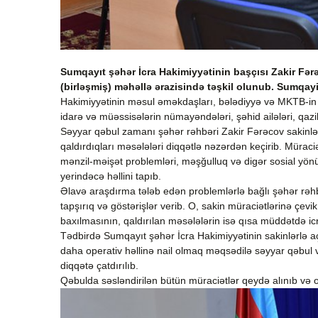
Sumqayıt şəhər İcra Hakimiyyətinin başçısı Zakir Fə
(birləşmiş) məhəllə ərazisində təşkil olunub. Sumqayi
Hakimiyyətinin məsul əməkdaşları, bələdiyyə və MKTB-in r
idarə və müəssisələrin nümayəndələri, şəhid ailələri, qazilə
Səyyar qəbul zamanı şəhər rəhbəri Zakir Fərəcov sakinlərin
qaldırdıqları məsələləri diqqətlə nəzərdən keçirib. Müraciə
mənzil-məişət problemləri, məşğulluq və digər sosial yönü
yerindəcə həllini tapıb.
Əlavə araşdırma tələb edən problemlərlə bağlı şəhər rəhb
tapşırıq və göstərişlər verib. O, sakin müraciətlərinə çevik
baxılmasının, qaldırılan məsələlərin isə qısa müddətdə icr
Tədbirdə Sumqayıt şəhər İcra Hakimiyyətinin sakinlərlə a
daha operativ həllinə nail olmaq məqsədilə səyyar qəbul və
diqqətə çatdırılıb.
Qəbulda səsləndirilən bütün müraciətlər qeydə alınıb və on