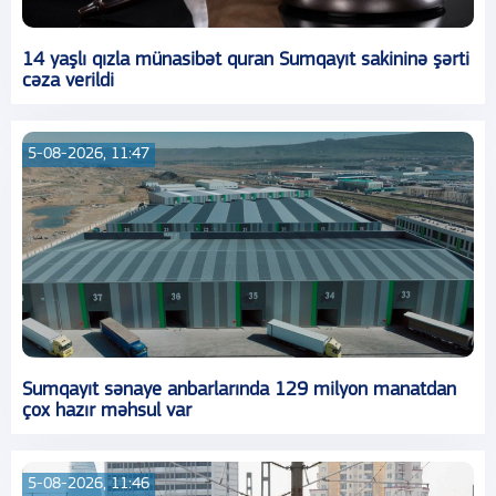
14 yaşlı qızla münasibət quran Sumqayıt sakininə şərti
cəza verildi
5-08-2026, 11:47
Sumqayıt sənaye anbarlarında 129 milyon manatdan
çox hazır məhsul var
5-08-2026, 11:46