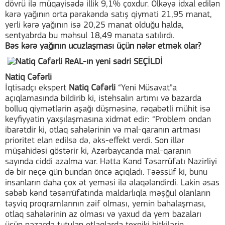
dövrü ilə müqayisədə illik 9,1% çoxdur. Ölkəyə idxal edilən
kərə yağının orta pərakəndə satış qiyməti 21,95 manat,
yerli kərə yağının isə 20,25 manat olduğu halda,
sentyabrda bu məhsul 18,49 manata satılırdı.
Bəs kərə yağının ucuzlaşması üçün nələr etmək olar?
Natiq Cəfərli
İqtisadçı ekspert
Natiq Cəfərli
“Yeni Müsavat”a
açıqlamasında bildirib ki, istehsalın artımı və bazarda
bolluq qiymətlərin aşağı düşməsinə, rəqabətli mühit isə
keyfiyyətin yaxşılaşmasına xidmət edir: “Problem ondan
ibarətdir ki, otlaq sahələrinin və mal-qaranın artması
prioritet elan edilsə də, əks-effekt verdi. Son illər
müşahidəsi göstərir ki, Azərbaycanda mal-qaranın
sayında ciddi azalma var. Hətta Kənd Təsərrüfatı Nazirliyi
də bir neçə gün bundan öncə açıqladı. Təəssüf ki, bunu
insanların daha çox ət yeməsi ilə əlaqələndirdi. Lakin əsas
səbəb kənd təsərrüfatında maldarlıqla məşğul olanların
təşviq proqramlarının zəif olması, yemin bahalaşması,
otlaq sahələrinin az olması və yaxud da yem bazaları