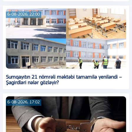
6-08-2026, 22:00
Sumqayıtın 21 nömrəli məktəbi tamamilə yeniləndi –
Şagirdləri nələr gözləyir?
6-08-2026, 17:02