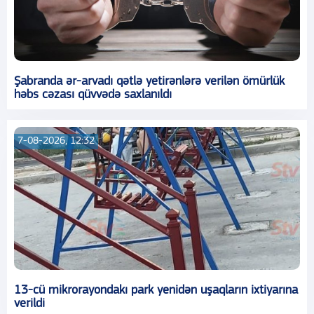
Şabranda ər-arvadı qətlə yetirənlərə verilən ömürlük
həbs cəzası qüvvədə saxlanıldı
7-08-2026, 12:32
13-cü mikrorayondakı park yenidən uşaqların ixtiyarına
verildi