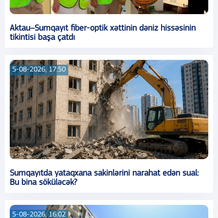
Aktau–Sumqayıt fiber-optik xəttinin dəniz hissəsinin
tikintisi başa çatdı
5-08-2026, 17:50
Sumqayıtda yataqxana sakinlərini narahat edən sual:
Bu bina söküləcək?
5-08-2026, 16:02