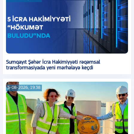
Sumqayıt Şəhər İcra Hakimiyyəti rəqəmsal
transformasiyada yeni mərhələyə keçdi
5-08-2026, 19:38