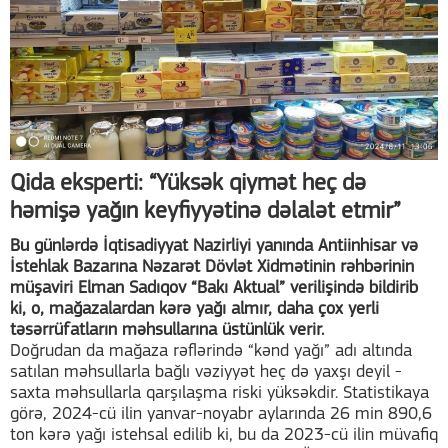
Qida eksperti: “Yüksək qiymət heç də
həmişə yağın keyfiyyətinə dəlalət etmir”
Bu günlərdə İqtisadiyyat Nazirliyi yanında Antiinhisar və
İstehlak Bazarına Nəzarət Dövlət Xidmətinin rəhbərinin
müşaviri Elman Sadıqov “Bakı Aktual” verilişində bildirib
ki, o, mağazalardan kərə yağı almır, daha çox yerli
təsərrüfatların məhsullarına üstünlük verir.
Doğrudan da mağaza rəflərində “kənd yağı” adı altında
satılan məhsullarla bağlı vəziyyət heç də yaxşı deyil -
saxta məhsullarla qarşılaşma riski yüksəkdir. Statistikaya
görə, 2024-cü ilin yanvar-noyabr aylarında 26 min 890,6
ton kərə yağı istehsal edilib ki, bu da 2023-cü ilin müvafiq