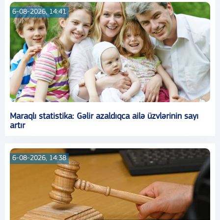
6-08-2026, 14:41
Maraqlı statistika: Gəlir azaldıqca ailə üzvlərinin sayı
artır
6-08-2026, 14:38