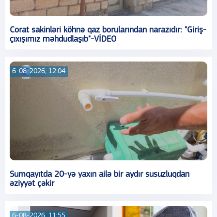
Corat sakinləri köhnə qaz borularından narazıdır: "Giriş-
çıxışımız məhdudlaşıb"-VİDEO
6-08-2026, 12:04
Sumqayıtda 20-yə yaxın ailə bir aydır susuzluqdan
əziyyət çəkir
6-08-2026, 11:55