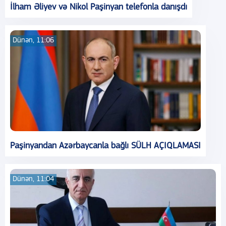
İlham Əliyev və Nikol Paşinyan telefonla danışdı
Dünən, 11:06
Paşinyandan Azərbaycanla bağlı SÜLH AÇIQLAMASI
Dünən, 11:04