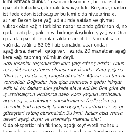
kimi istifadə olunur:
“İnsanlar düşünür ki, bir məhsulun
qiyməti bahadırsa, deməli, keyfiyyətlidir. Bu yanaşmadan
istifadə edən istehsalçılar bu kimi qida hiylələrinə əl
atırlar. Bəzən kərə yağı ad altında satılan və qiyməti
yüksək olan yağın tərkibinə nəzər salanda görürsən ki, nə
qədər qatqılar, palma və hidrogenləşdirilmiş yağ var. Ona
görə də qiymət insanları aldatmamalıdır. Normal kərə
yağında yağlılıq 82,05 faiz olmalıdır. əgər ondan
aşağıdırsa, deməli, qatqı var. Hazırda 20 manatdan aşağı
kərə yağı tapmaq mümkün deyil.
Bəzi insanlar regionlardan kərə yağı sifariş edirlər. Onun
da tərkibində qatqının olması mümkündür. Kərə yağı nə
tünd sarı, nə də açıq rəngdə olmalıdır. Ağızda süd tamını
verməlidir. Doğrudur, indi qida sənayesi o qədər inkişaf
edib ki, bu dadları süni şəkildə əlavə edirlər. Ona görə də
iş istehsalçının vicdanına qalıb. Kərə yağının istehsalını
artırmaq üçün dövlətin subsidiyalarını fəallaşdırmaq
lazımdır. Süd istehsalçılarının hüquqları artırılmalı, vergi
güzəştləri tətbiq olunmalıdır. Bu kimi hallar olsa, maya
dəyəri aşağı düşər və istehsalçı maraqlı olar".
Qida ekspertlərinin fikrincə, aşağı keyfiyyətli məhsulu
tanıya biləcəyiniz başqa əlamətlər də var. Yağdan gələn