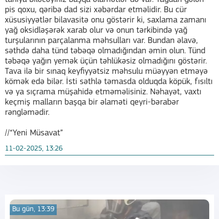
pis qoxu, qəribə dad sizi xəbərdar etməlidir. Bu cür
xüsusiyyətlər bilavasitə onu göstərir ki, saxlama zamanı
yağ oksidləşərək xarab olur və onun tərkibində yağ
turşularının parçalanma məhsulları var. Bundan əlavə,
səthdə daha tünd təbəqə olmadığından əmin olun. Tünd
təbəqə yağın yemək üçün təhlükəsiz olmadığını göstərir.
Tava ilə bir sınaq keyfiyyətsiz məhsulu müəyyən etməyə
kömək edə bilər. İsti səthlə təmasda olduqda köpük, fısıltı
və ya sıçrama müşahidə etməməlisiniz. Nəhayət, vaxtı
keçmiş malların başqa bir əlaməti qeyri-bərabər
rəngləmədir.
//“Yeni Müsavat”
11-02-2025, 13:26
Bu gün, 13:39