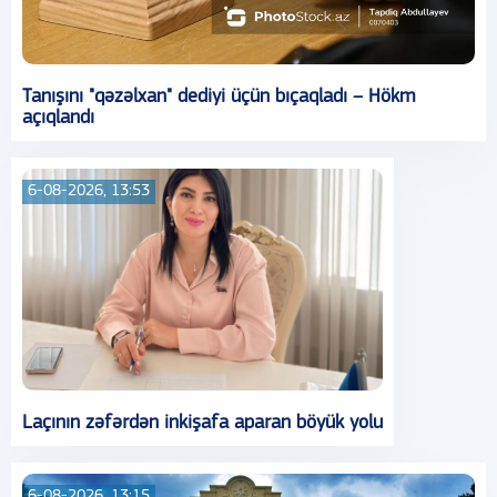
Tanışını "qəzəlxan" dediyi üçün bıçaqladı – Hökm
açıqlandı
6-08-2026, 13:53
Laçının zəfərdən inkişafa aparan böyük yolu
6-08-2026, 13:15