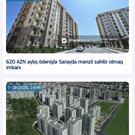
620 AZN aylıq ödənişlə Sarayda mənzil sahibi olmaq
imkanı
5-08-2026, 14:48