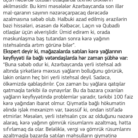
üçün nəzərdə tutulan otlaqlarda texniki bitkilərin
əkilməsidir. Bu kimi məsələlər Azərbaycanda son illər
mal-qaranın sayının nəzərəçarpacaq dərəcədə
azalmasına səbəb olub. Halbuki azad edilmiş ərazilərin
bəzi hissələri, əsasən də Kəlbəcər, Laçın və Qubadlı
otlaqlar üçün əlverişlidir. Ümid edirəm ki, orada
məskunlaşma baş tutandan sonra kərə yağının
istehsalında artım görünə bilər”.
Ekspert deyir ki, mağazalarda satılan kərə yağlarının
keyfiyyəti ilə bağlı vətəndaşlarda hər zaman şübhə var:
“Buna səbəb odur ki, Azərbaycanda yerli istehsal adı
altında şirkətlərə məxsus yağların bolluğunu görürük,
lakin onların heç biri yerli istehsal deyil. Sadəcə,
ölkəmizdə qablaşdırılır. Çox zaman bu yağlara qatqılar
qatmaqla tərkibi ilə oynayırlar. Bu da bazara çıxarılan
yağların keyfiyyətində problemlər yaradır, tərkibi 100 faiz
kərə yağından ibarət olmur. Qiymətlə bağlı hökumətin
əlində işlək mexanizm var, təəssüf ki, ondan istifadə
etmirlər. Məsələn, yerli istehsalın çox az olduğunu nəzərə
alaraq, kərə yağının gömrük rüsumlarını azaltmaq, hətta
sıfırlamaq da olar. Beləliklə, vergi və gömrük rüsumlarını
azaltmaqla bazarda satılan məhsulların qiymətinə