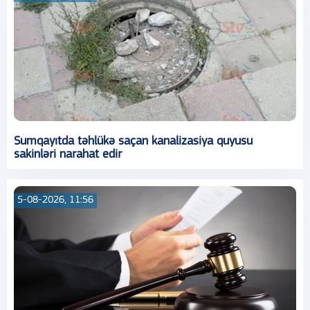
Sumqayıtda təhlükə saçan kanalizasiya quyusu
sakinləri narahat edir
5-08-2026, 11:56