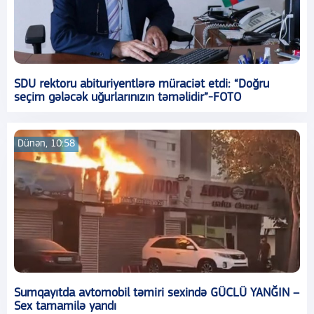
SDU rektoru abituriyentlərə müraciət etdi: “Doğru
seçim gələcək uğurlarınızın təməlidir”-FOTO
Dünən, 10:58
Sumqayıtda avtomobil təmiri sexində GÜCLÜ YANĞIN –
Sex tamamilə yandı