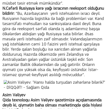
müsbət təsir etmək mümkündür”.
N.Cəfərli Rusiyaya kərə yağı ixracının reeksport olduğunu
bildirir:
“Bu, Azərbaycanın yerli istehsalının ixracı deyil.
Rusiyanın hazırda logistika ilə bağlı problemləri var. Kənd
təsərrüfatı məhsulları isə sanksiyalara daxil deyil. Buna
görə də reeksport sərfəli olanda iş adamlarımız başqa
ölkələrdən aldıqları yağı Rusiyaya sata bilirlər. Əsas
məsələ yerli istehsalın zəif olmasıdır. Vətəndaşlarımızın
yağ istehlakının cəmi 10 faizini yerli istehsal qarşılaya
bilir. Yerdə qalan boşluğu isə xaricdən alınan yağlarla
doldururuq. Hazırda ölkəmizdə yeni Zelandiya və
Avstraliyadan gələn yağlar üstünlük təşkil edir. Son
zamanlar Baltik ölkələrindən də yağ gətirilir. Onların
qiyməti çox yüksək olsa da, keyfiyyəti üstündür. İstər-
istəməz qiymət-keyfiyyət asılılığı mövcuddur”.
Asim Vəliyev
Qida texnoloqu Asim Vəliyev qəzetimizə açıqlamasında
deyib ki, qiymətin baha olması marketinqdə qida hiyləsi