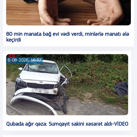
80 min manata bağ evi vədi verdi, minlərlə manatı ələ
keçirdi
6-08-2026, 16:37
Qubada ağır qəza: Sumqayıt sakini xəsarət aldı-VİDEO