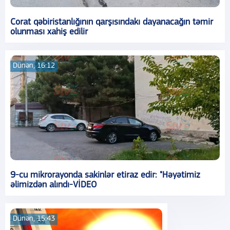
Corat qəbiristanlığının qarşısındakı dayanacağın təmir
olunması xahiş edilir
Dünən, 16:12
9-cu mikrorayonda sakinlər etiraz edir: "Həyətimiz
əlimizdən alındı-VİDEO
Dünən, 15:43