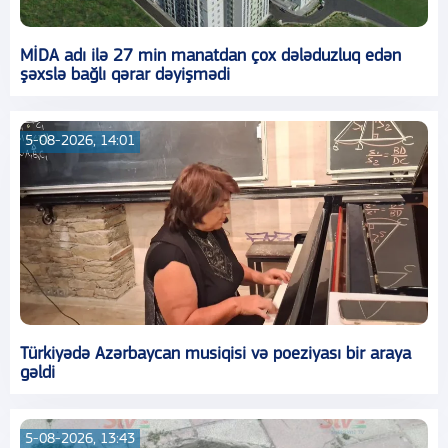
MİDA adı ilə 27 min manatdan çox dələduzluq edən
şəxslə bağlı qərar dəyişmədi
5-08-2026, 14:01
Türkiyədə Azərbaycan musiqisi və poeziyası bir araya
gəldi
5-08-2026, 13:43