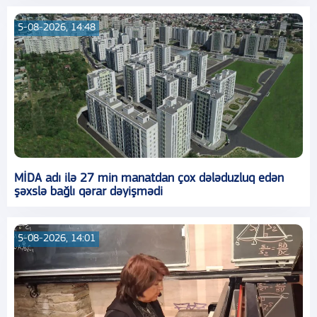
5-08-2026, 14:48
MİDA adı ilə 27 min manatdan çox dələduzluq edən
şəxslə bağlı qərar dəyişmədi
5-08-2026, 14:01