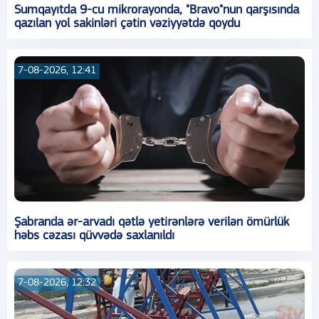
Sumqayıtda 9-cu mikrorayonda, "Bravo"nun qarşısında
qazılan yol sakinləri çətin vəziyyətdə qoydu
7-08-2026, 12:41
Şabranda ər-arvadı qətlə yetirənlərə verilən ömürlük
həbs cəzası qüvvədə saxlanıldı
7-08-2026, 12:32