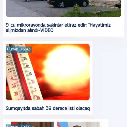
9-cu mikrorayonda sakinlər etiraz edir: "Həyətimiz
əlimizdən alındı-VİDEO
Dünən, 15:43
Sumqayıtda sabah 39 dərəcə isti olacaq