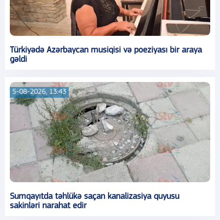
Türkiyədə Azərbaycan musiqisi və poeziyası bir araya
gəldi
5-08-2026, 13:43
Sumqayıtda təhlükə saçan kanalizasiya quyusu
sakinləri narahat edir