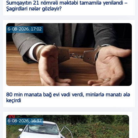
Sumqayıtın 21 nömrəli məktəbi tamamilə yeniləndi –
Şagirdləri nələr gözləyir?
6-08-2026, 17:02
80 min manata bağ evi vədi verdi, minlərlə manatı ələ
keçirdi
6-08-2026, 16:37