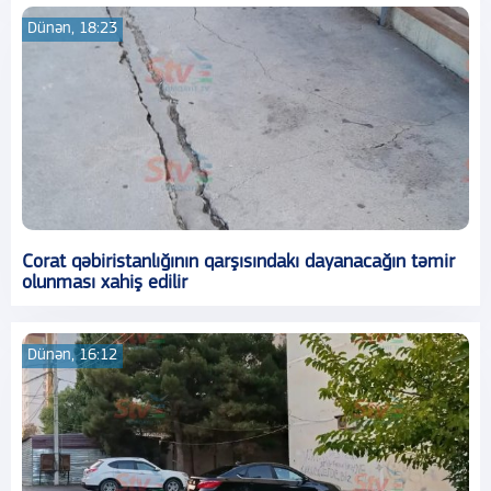
Dünən, 18:23
Corat qəbiristanlığının qarşısındakı dayanacağın təmir
olunması xahiş edilir
Dünən, 16:12