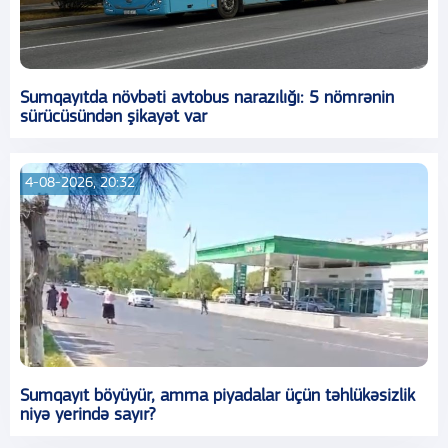
Sumqayıtda növbəti avtobus narazılığı: 5 nömrənin
sürücüsündən şikayət var
4-08-2026, 20:32
Sumqayıt böyüyür, amma piyadalar üçün təhlükəsizlik
niyə yerində sayır?