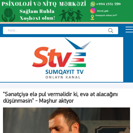
"Sənətçiyə elə pul verməlidir ki, evə ət alacağını
düşünməsin" - Məşhur aktyor