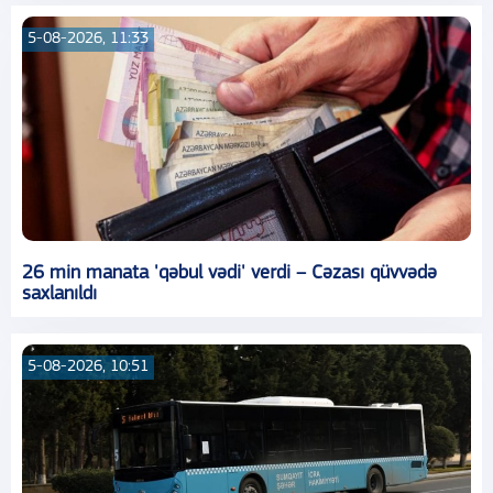
5-08-2026, 11:33
26 min manata 'qəbul vədi' verdi – Cəzası qüvvədə
saxlanıldı
5-08-2026, 10:51