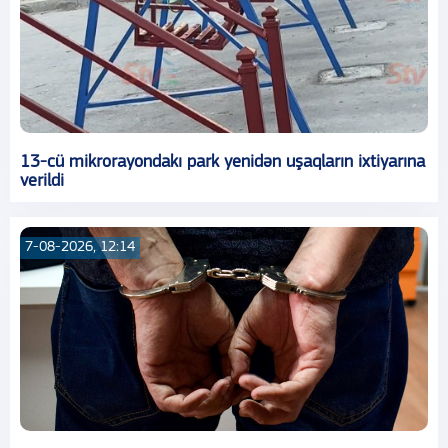
13-cü mikrorayondakı park yenidən uşaqların ixtiyarına
verildi
7-08-2026, 12:14