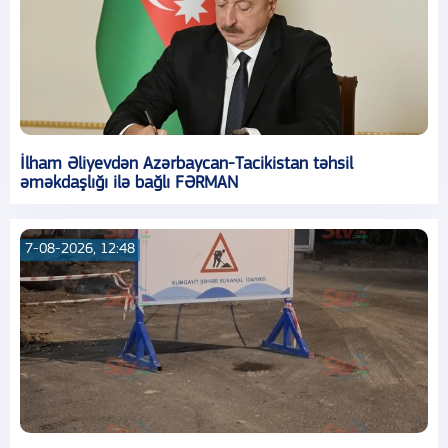
İlham Əliyevdən Azərbaycan-Tacikistan təhsil
əməkdaşlığı ilə bağlı FƏRMAN
7-08-2026, 12:48