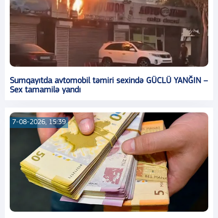
Sumqayıtda avtomobil təmiri sexində GÜCLÜ YANĞIN –
Sex tamamilə yandı
7-08-2026, 15:39