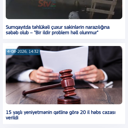
Sumqayıtda təhlükəli çuxur sakinlərin narazılığına
səbəb olub – "Bir ildir problem həll olunmur"
4-08-2026, 14:32
15 yaşlı yeniyetmənin qətlinə görə 20 il həbs cəzası
verildi