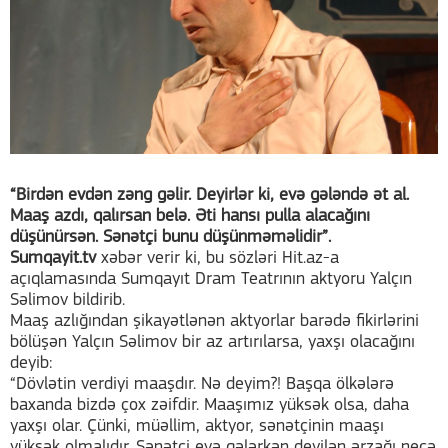
“Birdən evdən zəng gəlir. Deyirlər ki, evə gələndə ət al.
Maaş azdı, qalırsan belə. Əti hansı pulla alacağını
düşünürsən. Sənətçi bunu düşünməməlidir”.
Sumqayit.tv
xəbər verir ki, bu sözləri Hit.az-a
açıqlamasında Sumqayıt Dram Teatrının aktyoru Yalçın
Səlimov bildirib.
Maaş azlığından şikayətlənən aktyorlar barədə fikirlərini
bölüşən Yalçın Səlimov bir az artırılarsa, yaxşı olacağını
deyib:
“Dövlətin verdiyi maaşdır. Nə deyim?! Başqa ölkələrə
baxanda bizdə çox zəifdir. Maaşımız yüksək olsa, daha
yaxşı olar. Çünki, müəllim, aktyor, sənətçinin maaşı
yüksək olmalıdır. Sənətçi evə gələrkən deyilən ərzağı necə