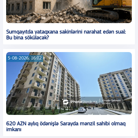
Sumqayıtda yataqxana sakinlərini narahat edən sual:
Bu bina söküləcək?
5-08-2026, 16:02
620 AZN aylıq ödənişlə Sarayda mənzil sahibi olmaq
imkanı