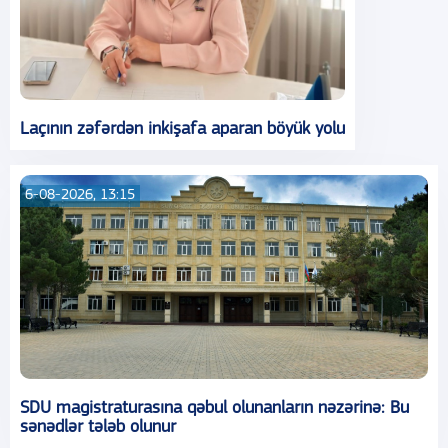
Laçının zəfərdən inkişafa aparan böyük yolu
6-08-2026, 13:15
SDU magistraturasına qəbul olunanların nəzərinə: Bu
sənədlər tələb olunur