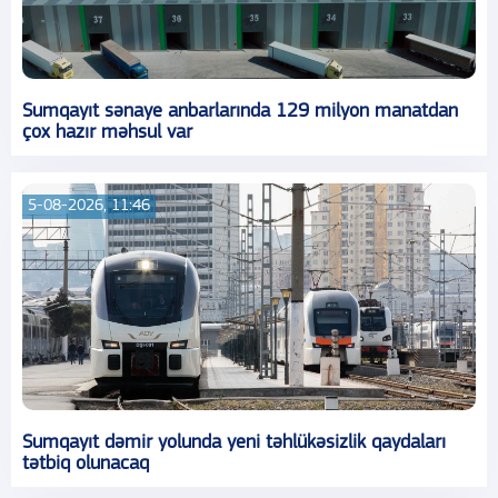
Sumqayıt sənaye anbarlarında 129 milyon manatdan
çox hazır məhsul var
5-08-2026, 11:46
Sumqayıt dəmir yolunda yeni təhlükəsizlik qaydaları
tətbiq olunacaq