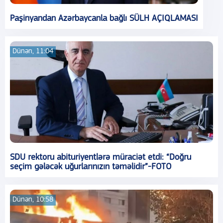
Paşinyandan Azərbaycanla bağlı SÜLH AÇIQLAMASI
Dünən, 11:04
SDU rektoru abituriyentlərə müraciət etdi: “Doğru
seçim gələcək uğurlarınızın təməlidir”-FOTO
Dünən, 10:58