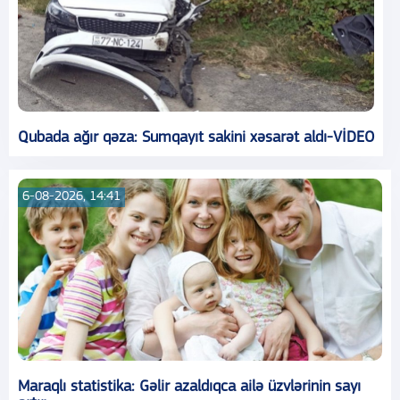
Qubada ağır qəza: Sumqayıt sakini xəsarət aldı-VİDEO
6-08-2026, 14:41
Maraqlı statistika: Gəlir azaldıqca ailə üzvlərinin sayı