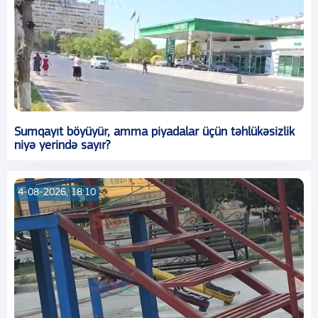
Sumqayıt böyüyür, amma piyadalar üçün təhlükəsizlik
niyə yerində sayır?
4-08-2026, 18:10