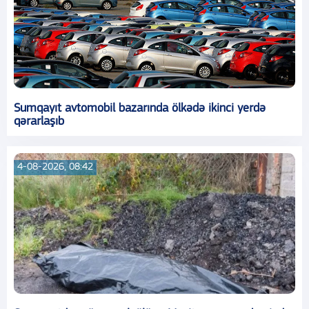
Sumqayıt avtomobil bazarında ölkədə ikinci yerdə
qərarlaşıb
4-08-2026, 08:42