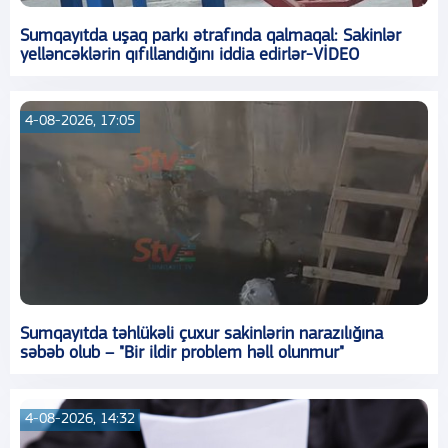
Sumqayıtda uşaq parkı ətrafında qalmaqal: Sakinlər
yelləncəklərin qıfıllandığını iddia edirlər-VİDEO
4-08-2026, 17:05
Sumqayıtda təhlükəli çuxur sakinlərin narazılığına
səbəb olub – "Bir ildir problem həll olunmur"
4-08-2026, 14:32