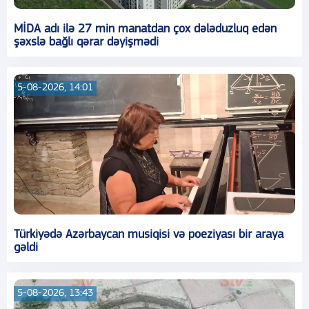
MİDA adı ilə 27 min manatdan çox dələduzluq edən
şəxslə bağlı qərar dəyişmədi
5-08-2026, 14:01
Türkiyədə Azərbaycan musiqisi və poeziyası bir araya
gəldi
5-08-2026, 13:43