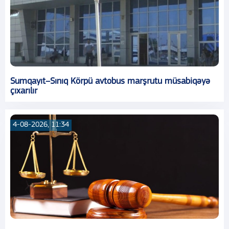
Sumqayıt–Sınıq Körpü avtobus marşrutu müsabiqəyə
çıxarılır
4-08-2026, 11:34