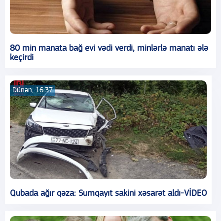
80 min manata bağ evi vədi verdi, minlərlə manatı ələ
keçirdi
Dünən, 16:37
Qubada ağır qəza: Sumqayıt sakini xəsarət aldı-VİDEO