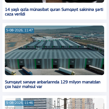
14 yaşlı qızla münasibət quran Sumqayıt sakininə şərti
cəza verildi
5-08-2026, 11:47
Sumqayıt sənaye anbarlarında 129 milyon manatdan
çox hazır məhsul var
5-08-2026, 11:46