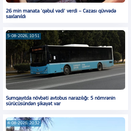
26 min manata 'qəbul vədi' verdi – Cəzası qüvvədə
saxlanıldı
5-08-2026, 10:51
Sumqayıtda növbəti avtobus narazılığı: 5 nömrənin
sürücüsündən şikayət var
4-08-2026, 20:32