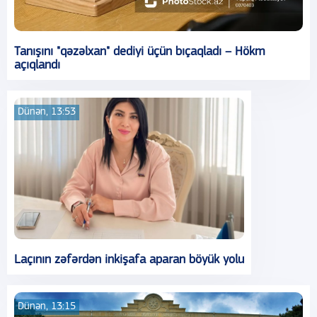
Tanışını "qəzəlxan" dediyi üçün bıçaqladı – Hökm
açıqlandı
Dünən, 13:53
Laçının zəfərdən inkişafa aparan böyük yolu
Dünən, 13:15