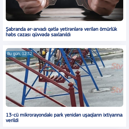
Şabranda ər-arvadı qətlə yetirənlərə verilən ömürlük
həbs cəzası qüvvədə saxlanıldı
Bu gün, 12:32
13-cü mikrorayondakı park yenidən uşaqların ixtiyarına
verildi