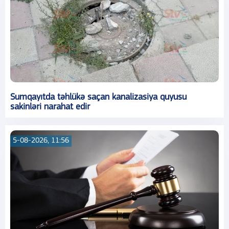
Sumqayıtda təhlükə saçan kanalizasiya quyusu
sakinləri narahat edir
5-08-2026, 11:56