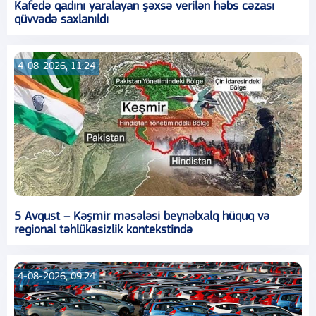
Kafedə qadını yaralayan şəxsə verilən həbs cəzası
qüvvədə saxlanıldı
4-08-2026, 11:24
5 Avqust – Kəşmir məsələsi beynəlxalq hüquq və
regional təhlükəsizlik kontekstində
4-08-2026, 09:24