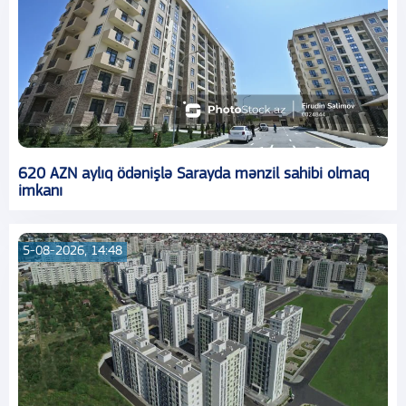
620 AZN aylıq ödənişlə Sarayda mənzil sahibi olmaq
imkanı
5-08-2026, 14:48