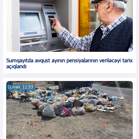
Sumqayıtda avqust ayının pensiyalarının veriləcəyi tarix
açıqlandı
Dünən, 11:53