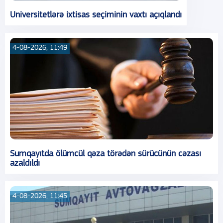
Universitetlərə ixtisas seçiminin vaxtı açıqlandı
4-08-2026, 11:49
Sumqayıtda ölümcül qəza törədən sürücünün cəzası
azaldıldı
4-08-2026, 11:45