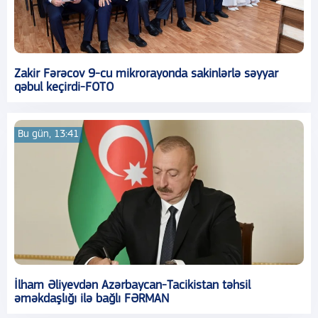
Zakir Fərəcov 9-cu mikrorayonda sakinlərlə səyyar
qəbul keçirdi-FOTO
Bu gün, 13:41
İlham Əliyevdən Azərbaycan-Tacikistan təhsil
əməkdaşlığı ilə bağlı FƏRMAN