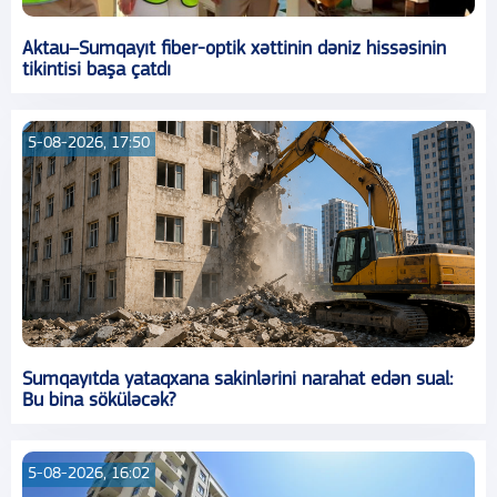
Aktau–Sumqayıt fiber-optik xəttinin dəniz hissəsinin
tikintisi başa çatdı
5-08-2026, 17:50
Sumqayıtda yataqxana sakinlərini narahat edən sual:
Bu bina söküləcək?
5-08-2026, 16:02