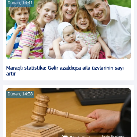
Dünən, 14:41
Maraqlı statistika: Gəlir azaldıqca ailə üzvlərinin sayı
artır
Dünən, 14:38