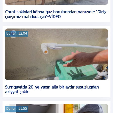
Corat sakinləri köhnə qaz borularından narazıdır: "Giriş-
çıxışımız məhdudlaşıb"-VİDEO
Dünən, 12:04
Sumqayıtda 20-yə yaxın ailə bir aydır susuzluqdan
əziyyət çəkir
Dünən, 11:55