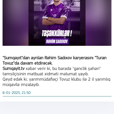
"Sumqayıt"dan ayrılan Rəhim Sadıxov karyerasını "Turan
Tovuz"da davam etdirəcək.
Sumqayit.tv
xəbər verir ki, bu barədə "gənclik şəhəri"
təmsilçisinin mətbuat xidməti məlumat yayıb.
Qeyd edək ki, yarımmüdafiəçi Tovuz klubu ilə 2 il yarımlıq
müqavilə imzalayıb.
6-01-2025, 21:50