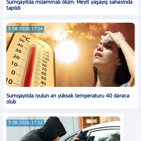
Sumqayıtda müəmmalı ölüm: Meyit yaşayış sahəsində
tapıldı
3-08-2026, 17:24
Sumqayıtda iyulun ən yüksək temperaturu 40 dərəcə
olub
3-08-2026, 17:22