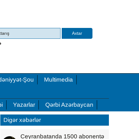
ə
əniyyət-Şou
Multimedia
i
Yazarlar
Qərbi Azərbaycan
Digər xəbərlər
Ceyranbatanda 1500 abonentə