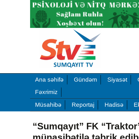
Ana səhifə
Gündəm
Siyasət
Fəxrimiz
Müsahibə
Reportaj
Hadisə
E
“Sumqayıt” FK “Traktor
münasibətilə təbrik ed