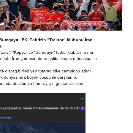
Sumqayıt” FK, Təbrizin “Traktor” klubunu İran
b.
 “Zirə”, “Kəpəz” və “Sumqayıt” futbol klubları rəsmi
k dəfə İran çempionatının qalibi olması münasibətilə
fə olaraq birinci yeri tutaraq ölkə çempionu adını
 dünyasında böyük coşqu ilə qarşılanıb.
rasında dostluq və həmrəyliyin göstəricisi kimi