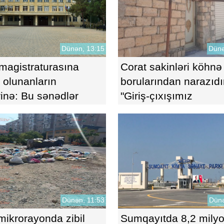
Dünən, 13:15
Dünə
agistraturasına
Corat sakinləri köhnə
 olunanların
borularından narazıdı
inə: Bu sənədlər
"Giriş-çıxışımız
 olunur
məhdudlaşıb"-VİDEO
Dünən, 11:53
Dünə
mikrorayonda zibil
Sumqayıtda 8,2 mily