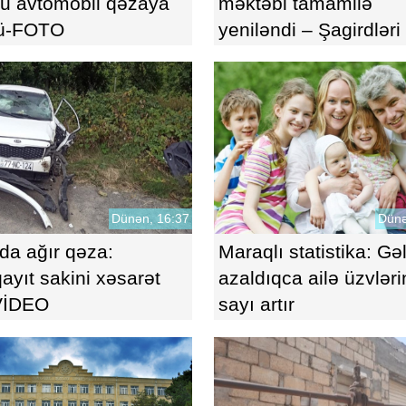
u avtomobil qəzaya
məktəbi tamamilə
ü-FOTO
yeniləndi – Şagirdləri
gözləyir?
Dünən, 16:37
Dünə
a ağır qəza:
Maraqlı statistika: Gəl
yıt sakini xəsarət
azaldıqca ailə üzvləri
-VİDEO
sayı artır