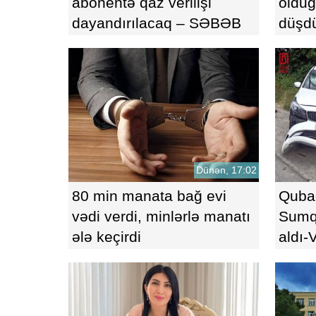
abonentə qaz verilişi
olduğ
dayandırılacaq – SƏBƏB
düşd
AÇIQLANDI
Dünən, 17:02
80 min manata bağ evi
Qubad
vədi verdi, minlərlə manatı
Sumqa
ələ keçirdi
aldı