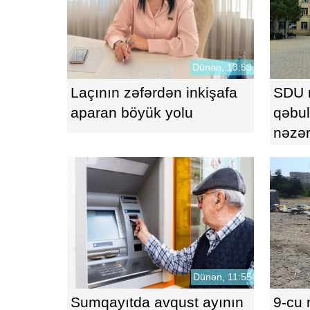
Dünən, 13:53
Laçının zəfərdən inkişafa
SDU m
aparan böyük yolu
qəbul
nəzər
tələb
Dünən, 11:55
Sumqayıtda avqust ayının
9-cu 