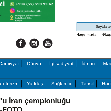
Haqqımızda
Əlaq
Cəmiyyət
Dünya
İqtisadiyyat
İdman
Məd
ko-turizm
Yaddaş
Sağlamlıq
Təhsil
Hərb
”u İran çempionluğu
ib-FOTO