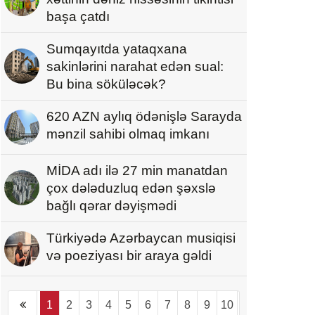
başa çatdı
Sumqayıtda yataqxana
sakinlərini narahat edən sual:
Bu bina söküləcək?
620 AZN aylıq ödənişlə Sarayda
mənzil sahibi olmaq imkanı
MİDA adı ilə 27 min manatdan
çox dələduzluq edən şəxslə
bağlı qərar dəyişmədi
Türkiyədə Azərbaycan musiqisi
və poeziyası bir araya gəldi
1
2
3
4
5
6
7
8
9
10
...
1094