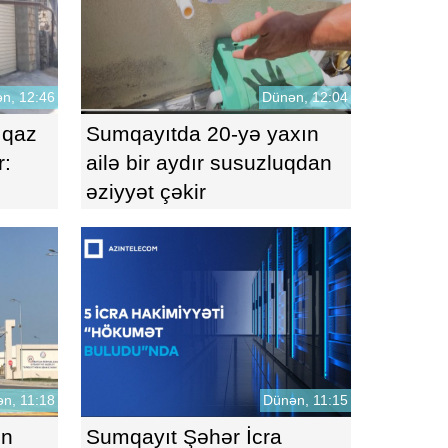
n, 12:46
Dünən, 12:04
 qaz
Sumqayıtda 20-yə yaxın
r:
ailə bir aydır susuzluqdan
əziyyət çəkir
n, 11:18
Dünən, 11:15
on
Sumqayıt Şəhər İcra