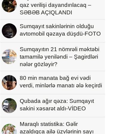
qaz verilişi dayandırılacaq –
SƏBƏB AÇIQLANDI
Sumqayıt sakinlərinin olduğu
avtomobil qəzaya düşdü-FOTO
Sumqayıtın 21 nömrəli məktəbi
tamamilə yeniləndi – Şagirdləri
nələr gözləyir?
80 min manata bağ evi vədi
verdi, minlərlə manatı ələ keçirdi
Qubada ağır qəza: Sumqayıt
sakini xəsarət aldı-VİDEO
Maraqlı statistika: Gəlir
azaldıqca ailə üzvlərinin sayı