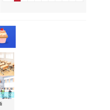
n, 22:00
i