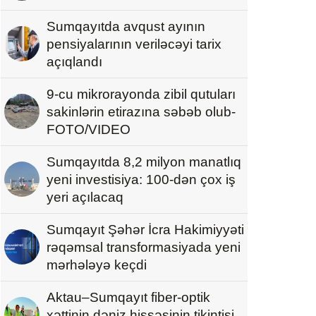
Sumqayıtda avqust ayının
pensiyalarının veriləcəyi tarix
açıqlandı
9-cu mikrorayonda zibil qutuları
sakinlərin etirazına səbəb olub-
FOTO/VIDEO
Sumqayıtda 8,2 milyon manatlıq
yeni investisiya: 100-dən çox iş
yeri açılacaq
Sumqayıt Şəhər İcra Hakimiyyəti
rəqəmsal transformasiyada yeni
mərhələyə keçdi
Aktau–Sumqayıt fiber-optik
xəttinin dəniz hissəsinin tikintisi