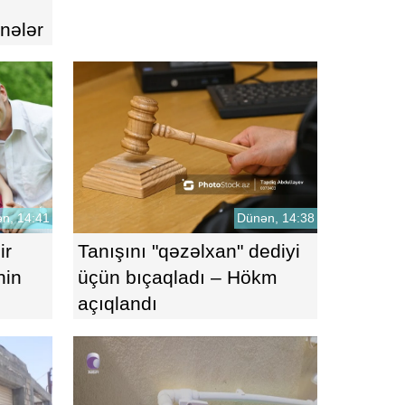
 nələr
n, 14:41
Dünən, 14:38
ir
Tanışını "qəzəlxan" dediyi
nin
üçün bıçaqladı – Hökm
açıqlandı