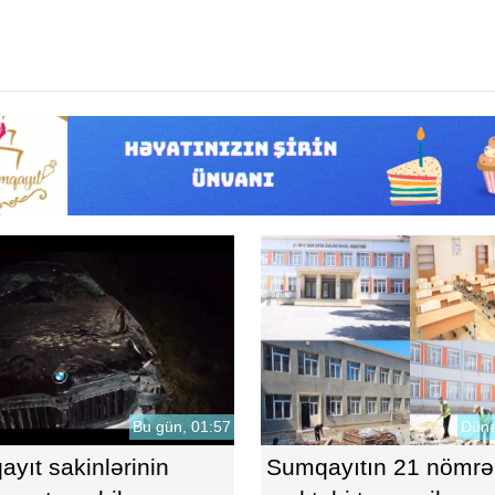
Bu gün, 01:57
Dünə
yıt sakinlərinin
Sumqayıtın 21 nömrəl