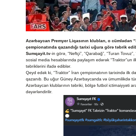
Azərbaycan Premyer Liqasının klubları, o cümlədən “
çempionatında qazandığı tarixi uğura görə təbrik edi
Sumqayit.tv
-in görə, “Neftçi”, “Qarabağ”, “Turan Tovuz”,
sosial media hesablarında paylaşım edərək “Traktor”un il
təbriklərini ifadə ediblər.
Qeyd edək ki, “Traktor” İran çempionatının tarixində ilk də
qazanıb. Bu uğur Güney Azərbaycanda və ümumilikdə türk
Azərbaycan klublarının təbriki, bölgə futbol ictimaiyyəti a
dəyərləndirilir.