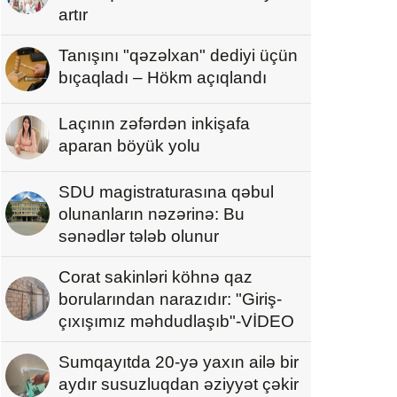
artır
Tanışını "qəzəlxan" dediyi üçün
bıçaqladı – Hökm açıqlandı
Laçının zəfərdən inkişafa
aparan böyük yolu
SDU magistraturasına qəbul
olunanların nəzərinə: Bu
sənədlər tələb olunur
Corat sakinləri köhnə qaz
borularından narazıdır: "Giriş-
çıxışımız məhdudlaşıb"-VİDEO
Sumqayıtda 20-yə yaxın ailə bir
aydır susuzluqdan əziyyət çəkir