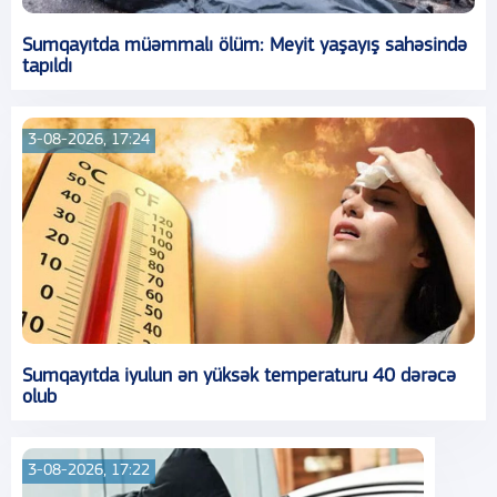
Sumqayıtda müəmmalı ölüm: Meyit yaşayış sahəsində
tapıldı
3-08-2026, 17:24
Sumqayıtda iyulun ən yüksək temperaturu 40 dərəcə
olub
3-08-2026, 17:22