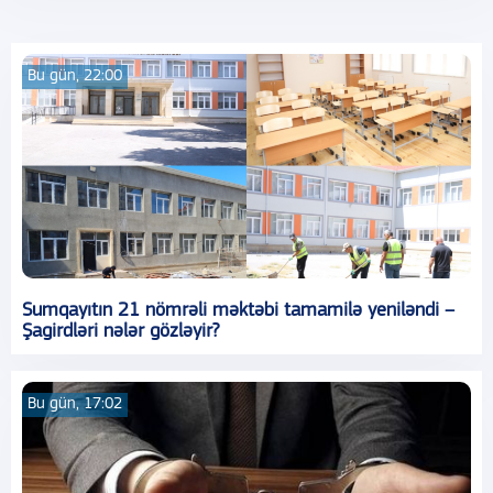
Bu gün, 22:00
Sumqayıtın 21 nömrəli məktəbi tamamilə yeniləndi –
Şagirdləri nələr gözləyir?
Bu gün, 17:02