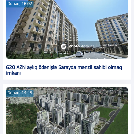
Dünən, 16:02
620 AZN aylıq ödənişlə Sarayda mənzil sahibi olmaq
imkanı
Dünən, 14:48