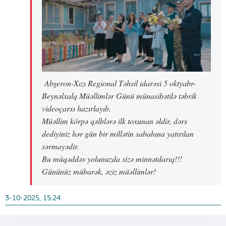
Abşeron-Xızı Regional Təhsil idarəsi 5 oktyabr-
Beynəlxalq Müəllimlər Günü münasibətilə təbrik
videoçarxı hazırlayıb.
Müəllim körpə qəlblərə ilk toxunan əldir, dərs
dediyiniz hər gün bir millətin sabahına yatırılan
sərmayədir.
Bu müqəddəs yolunuzda sizə minnətdarıq!!!
Gününüz mübarək, əziz müəllimlər!
3-10-2025, 15:24