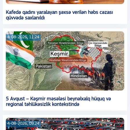
Kafedə qadını yaralayan şəxsə verilən həbs cəzası
qüvvədə saxlanıldı
4-08-2026, 11:24
5 Avqust – Kəşmir məsələsi beynəlxalq hüquq və
regional təhlükəsizlik kontekstində
4-08-2026, 09:24