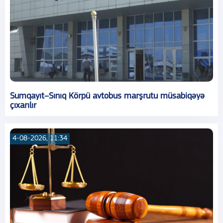
Sumqayıt–Sınıq Körpü avtobus marşrutu müsabiqəyə
çıxarılır
4-08-2026, 11:34