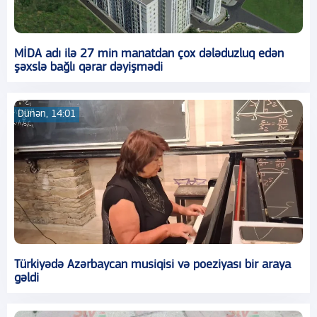
MİDA adı ilə 27 min manatdan çox dələduzluq edən
şəxslə bağlı qərar dəyişmədi
Dünən, 14:01
Türkiyədə Azərbaycan musiqisi və poeziyası bir araya
gəldi