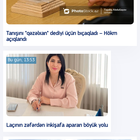
Tanışını "qəzəlxan" dediyi üçün bıçaqladı – Hökm
açıqlandı
Bu gün, 13:53
Laçının zəfərdən inkişafa aparan böyük yolu