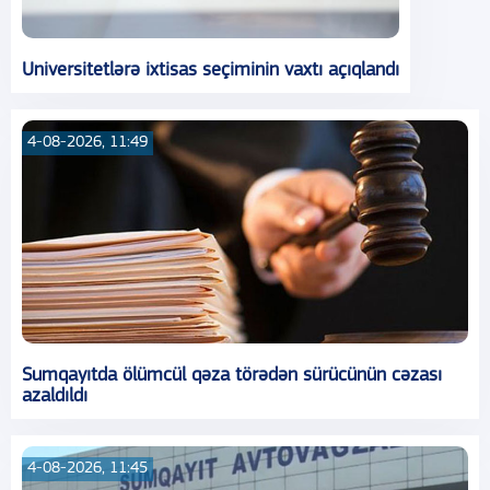
Universitetlərə ixtisas seçiminin vaxtı açıqlandı
4-08-2026, 11:49
Sumqayıtda ölümcül qəza törədən sürücünün cəzası
azaldıldı
4-08-2026, 11:45