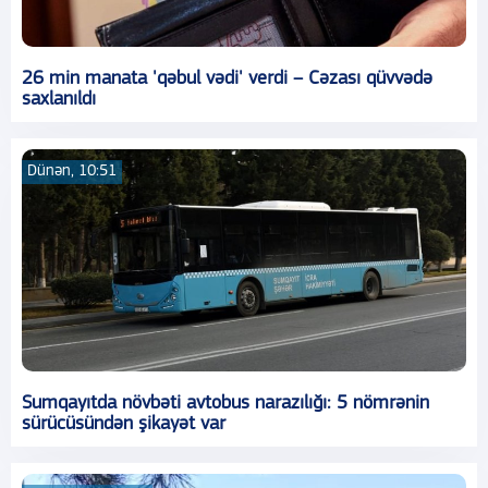
26 min manata 'qəbul vədi' verdi – Cəzası qüvvədə
saxlanıldı
Dünən, 10:51
Sumqayıtda növbəti avtobus narazılığı: 5 nömrənin
sürücüsündən şikayət var