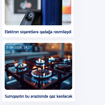
Elektron siqaretlərə qadağa rəsmiləşdi
3-08-2026, 14:27
Sumqayıtın bu ərazisində qaz kəsiləcək