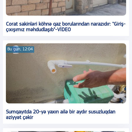
Corat sakinləri köhnə qaz borularından narazıdır: "Giriş-
çıxışımız məhdudlaşıb"-VİDEO
Bu gün, 12:04
Sumqayıtda 20-yə yaxın ailə bir aydır susuzluqdan
əziyyət çəkir