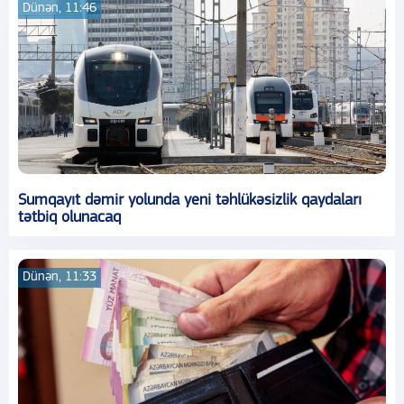
Dünən, 11:46
Sumqayıt dəmir yolunda yeni təhlükəsizlik qaydaları
tətbiq olunacaq
Dünən, 11:33