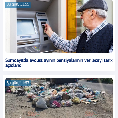
Bu gün, 11:55
Sumqayıtda avqust ayının pensiyalarının veriləcəyi tarix
açıqlandı
Bu gün, 11:53