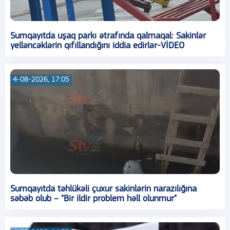
Sumqayıtda uşaq parkı ətrafında qalmaqal: Sakinlər
yelləncəklərin qıfıllandığını iddia edirlər-VİDEO
4-08-2026, 17:05
Sumqayıtda təhlükəli çuxur sakinlərin narazılığına
səbəb olub – "Bir ildir problem həll olunmur"