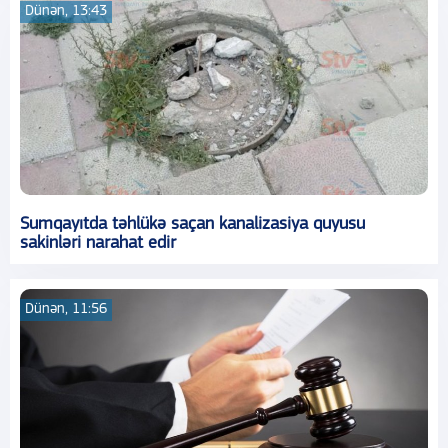
Dünən, 13:43
Sumqayıtda təhlükə saçan kanalizasiya quyusu
sakinləri narahat edir
Dünən, 11:56