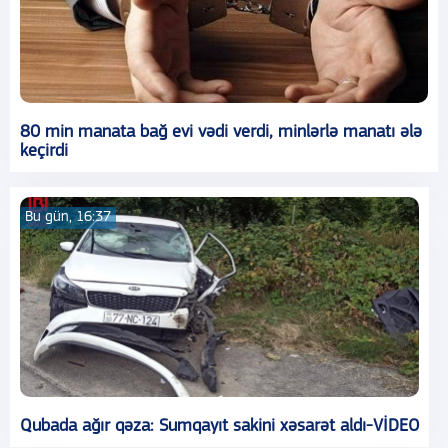
80 min manata bağ evi vədi verdi, minlərlə manatı ələ
keçirdi
Bu gün, 16:37
Qubada ağır qəza: Sumqayıt sakini xəsarət aldı-VİDEO