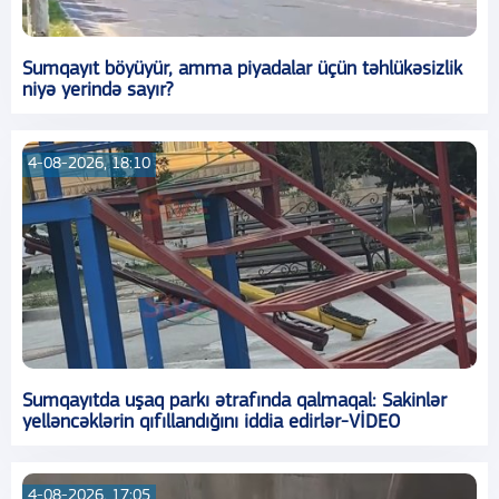
Sumqayıt böyüyür, amma piyadalar üçün təhlükəsizlik
niyə yerində sayır?
4-08-2026, 18:10
Sumqayıtda uşaq parkı ətrafında qalmaqal: Sakinlər
yelləncəklərin qıfıllandığını iddia edirlər-VİDEO
4-08-2026, 17:05