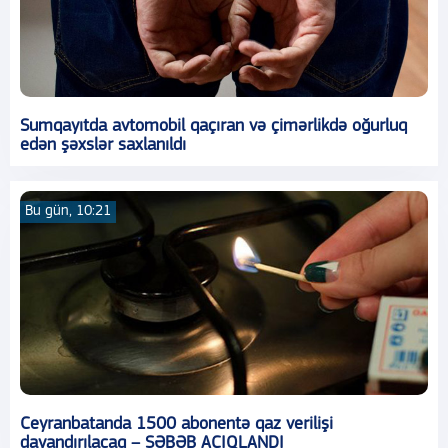
Sumqayıtda avtomobil qaçıran və çimərlikdə oğurluq
edən şəxslər saxlanıldı
Bu gün, 10:21
Ceyranbatanda 1500 abonentə qaz verilişi
dayandırılacaq – SƏBƏB AÇIQLANDI