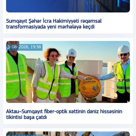
Sumqayıt Şəhər İcra Hakimiyyəti rəqəmsal
transformasiyada yeni mərhələyə keçdi
5-08-2026, 19:38
Aktau–Sumqayıt fiber-optik xəttinin dəniz hissəsinin
tikintisi başa çatdı