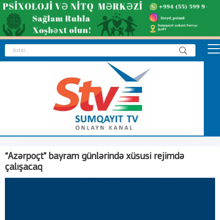
“Azərpoçt” bayram günlərində xüsusi rejimdə
çalışacaq