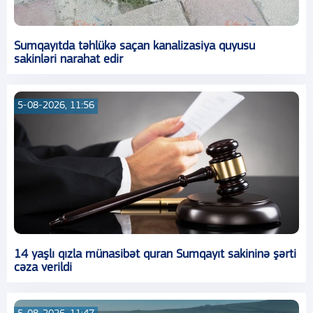
Sumqayıtda təhlükə saçan kanalizasiya quyusu
sakinləri narahat edir
5-08-2026, 11:56
14 yaşlı qızla münasibət quran Sumqayıt sakininə şərti
cəza verildi