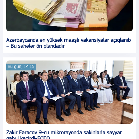
Azərbaycanda ən yüksək maaşlı vakansiyalar açıqlanıb
– Bu sahələr ön plandadır
Bu gün, 14:15
Zakir Fərəcov 9-cu mikrorayonda sakinlərlə səyyar
qəbul keçirdi-FOTO