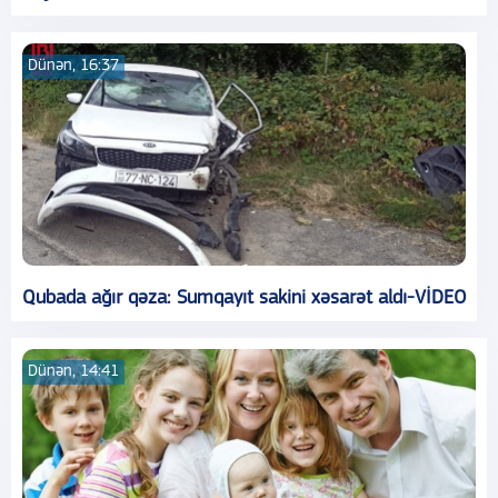
Dünən, 16:37
Qubada ağır qəza: Sumqayıt sakini xəsarət aldı-VİDEO
Dünən, 14:41