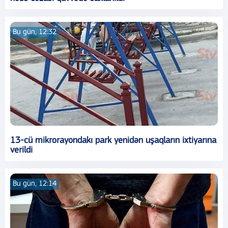
Bu gün, 12:32
13-cü mikrorayondakı park yenidən uşaqların ixtiyarına
verildi
Bu gün, 12:14