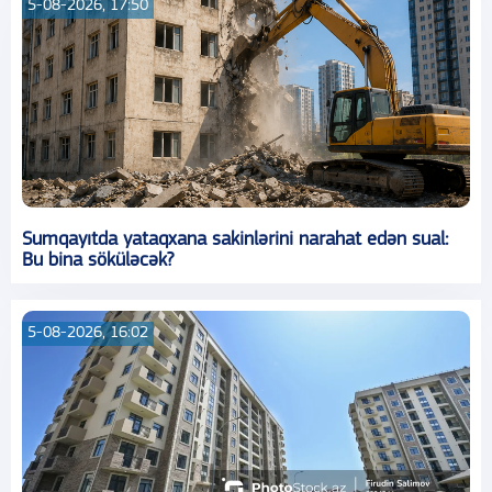
5-08-2026, 17:50
Sumqayıtda yataqxana sakinlərini narahat edən sual:
Bu bina söküləcək?
5-08-2026, 16:02