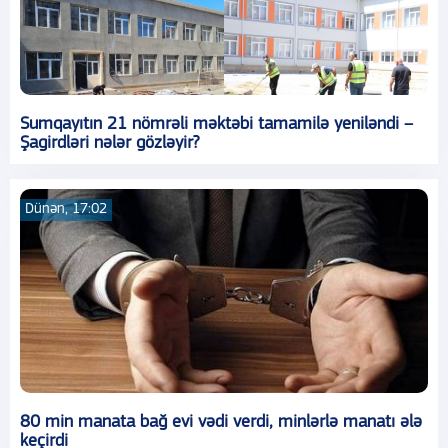
Sumqayıtın 21 nömrəli məktəbi tamamilə yeniləndi –
Şagirdləri nələr gözləyir?
Dünən, 17:02
80 min manata bağ evi vədi verdi, minlərlə manatı ələ
keçirdi