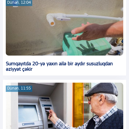
Dünən, 12:04
Sumqayıtda 20-yə yaxın ailə bir aydır susuzluqdan
əziyyət çəkir
Dünən, 11:55