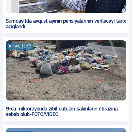
Sumqayıtda avqust ayının pensiyalarının veriləcəyi tarix
açıqlandı
Dünən, 11:53
9-cu mikrorayonda zibil qutuları sakinlərin etirazına
səbəb olub-FOTO/VIDEO