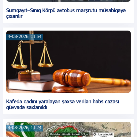
Sumqayıt–Sınıq Körpü avtobus marşrutu müsabiqəyə
çıxarılır
4-08-2026, 11:34
Kafedə qadını yaralayan şəxsə verilən həbs cəzası
qüvvədə saxlanıldı
4-08-2026, 11:24