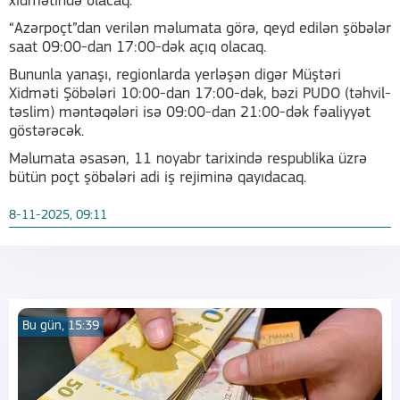
xidmətində olacaq.
“Azərpoçt”dan verilən məlumata görə, qeyd edilən şöbələr
saat 09:00-dan 17:00-dək açıq olacaq.
Bununla yanaşı, regionlarda yerləşən digər Müştəri
Xidməti Şöbələri 10:00-dan 17:00-dək, bəzi PUDO (təhvil-
təslim) məntəqələri isə 09:00-dan 21:00-dək fəaliyyət
göstərəcək.
Məlumata əsasən, 11 noyabr tarixində respublika üzrə
bütün poçt şöbələri adi iş rejiminə qayıdacaq.
8-11-2025, 09:11
Bu gün, 15:39