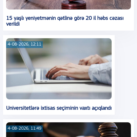
15 yaşlı yeniyetmənin qətlinə görə 20 il həbs cəzası
verildi
4-08-2026, 12:11
Universitetlərə ixtisas seçiminin vaxtı açıqlandı
4-08-2026, 11:49