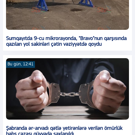
Sumqayıtda 9-cu mikrorayonda, "Bravo"nun qarşısında
qazılan yol sakinləri çətin vəziyyətdə qoydu
Bu gün, 12:41
Şabranda ər-arvadı qətlə yetirənlərə verilən ömürlük
həbs cəzası qüvvədə saxlanıldı