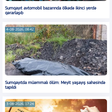
Sumqayıt avtomobil bazarında ölkədə ikinci yerdə
qərarlaşıb
4-08-2026, 08:42
Sumqayıtda müəmmalı ölüm: Meyit yaşayış sahəsində
tapıldı
3-08-2026, 17:24