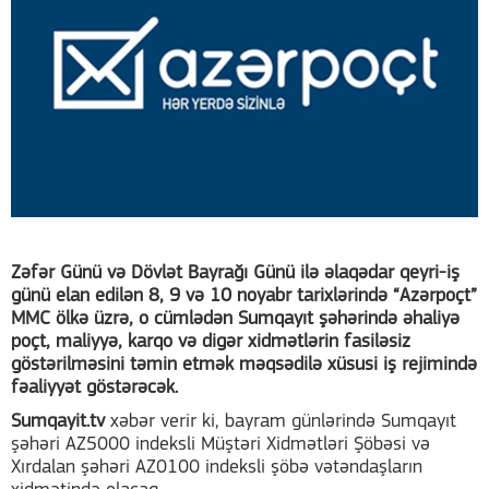
Zəfər Günü və Dövlət Bayrağı Günü ilə əlaqədar qeyri-iş
günü elan edilən 8, 9 və 10 noyabr tarixlərində “Azərpoçt”
MMC ölkə üzrə, o cümlədən Sumqayıt şəhərində əhaliyə
poçt, maliyyə, karqo və digər xidmətlərin fasiləsiz
göstərilməsini təmin etmək məqsədilə xüsusi iş rejimində
fəaliyyət göstərəcək.
Sumqayit.tv
xəbər verir ki, bayram günlərində Sumqayıt
şəhəri AZ5000 indeksli Müştəri Xidmətləri Şöbəsi və
Xırdalan şəhəri AZ0100 indeksli şöbə vətəndaşların