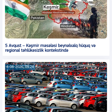
5 Avqust – Kəşmir məsələsi beynəlxalq hüquq və
regional təhlükəsizlik kontekstində
4-08-2026, 09:24