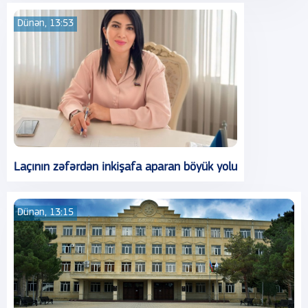
Dünən, 13:53
Laçının zəfərdən inkişafa aparan böyük yolu
Dünən, 13:15