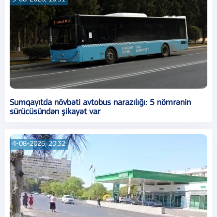
Sumqayıtda növbəti avtobus narazılığı: 5 nömrənin
sürücüsündən şikayət var
4-08-2026, 20:32