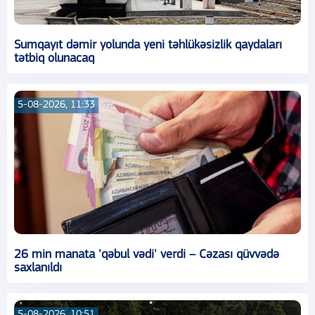
Sumqayıt dəmir yolunda yeni təhlükəsizlik qaydaları
tətbiq olunacaq
5-08-2026, 11:33
26 min manata 'qəbul vədi' verdi – Cəzası qüvvədə
saxlanıldı
5-08-2026, 10:51