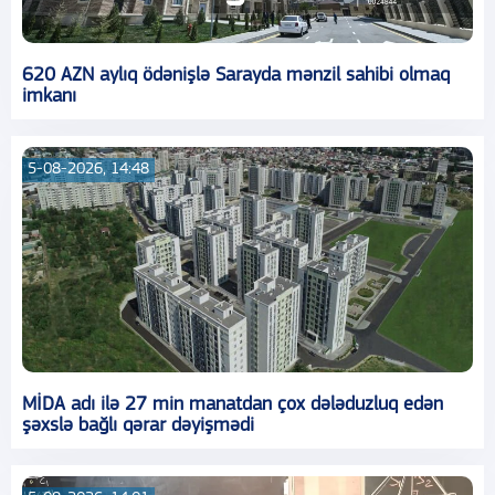
620 AZN aylıq ödənişlə Sarayda mənzil sahibi olmaq
imkanı
5-08-2026, 14:48
MİDA adı ilə 27 min manatdan çox dələduzluq edən
şəxslə bağlı qərar dəyişmədi