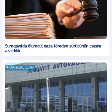
Sumqayıtda ölümcül qəza törədən sürücünün cəzası
azaldıldı
4-08-2026, 11:45