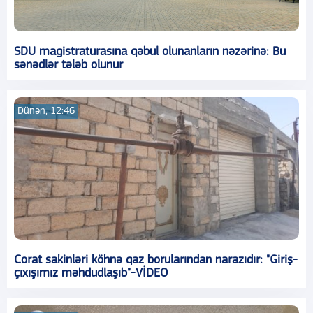
SDU magistraturasına qəbul olunanların nəzərinə: Bu
sənədlər tələb olunur
Dünən, 12:46
Corat sakinləri köhnə qaz borularından narazıdır: "Giriş-
çıxışımız məhdudlaşıb"-VİDEO