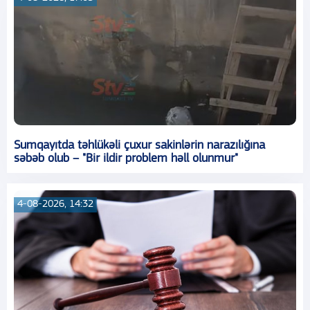
Sumqayıtda təhlükəli çuxur sakinlərin narazılığına
səbəb olub – "Bir ildir problem həll olunmur"
4-08-2026, 14:32