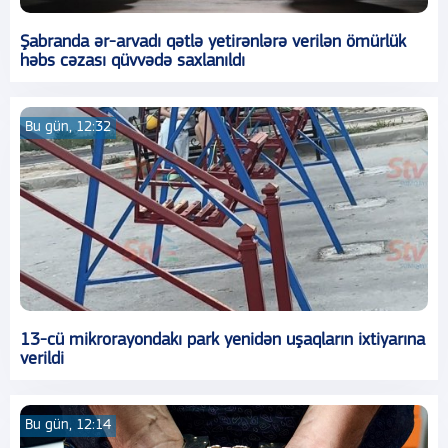
Şabranda ər-arvadı qətlə yetirənlərə verilən ömürlük
həbs cəzası qüvvədə saxlanıldı
Bu gün, 12:32
13-cü mikrorayondakı park yenidən uşaqların ixtiyarına
verildi
Bu gün, 12:14