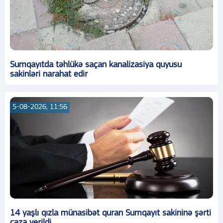
Sumqayıtda təhlükə saçan kanalizasiya quyusu
sakinləri narahat edir
5-08-2026, 11:56
14 yaşlı qızla münasibət quran Sumqayıt sakininə şərti
cəza verildi