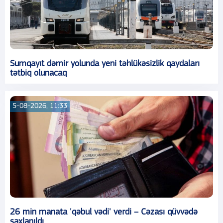
Sumqayıt dəmir yolunda yeni təhlükəsizlik qaydaları
tətbiq olunacaq
5-08-2026, 11:33
26 min manata 'qəbul vədi' verdi – Cəzası qüvvədə
saxlanıldı