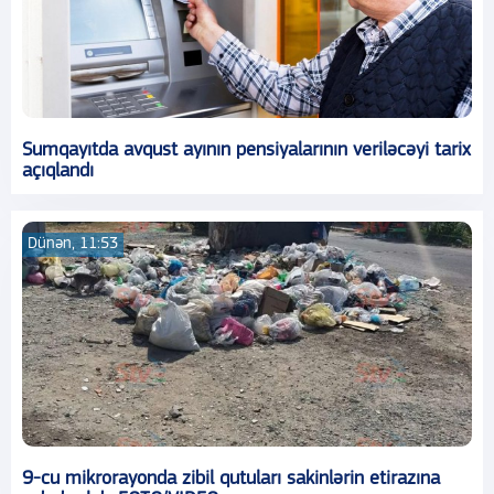
Sumqayıtda avqust ayının pensiyalarının veriləcəyi tarix
açıqlandı
Dünən, 11:53
9-cu mikrorayonda zibil qutuları sakinlərin etirazına