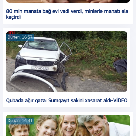
80 min manata bağ evi vədi verdi, minlərlə manatı ələ
keçirdi
Dünən, 16:37
Qubada ağır qəza: Sumqayıt sakini xəsarət aldı-VİDEO
Dünən, 14:41