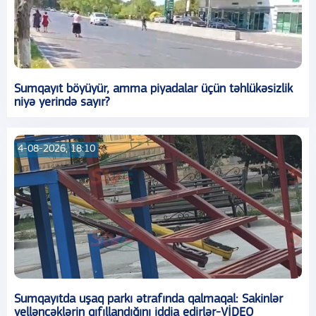
Sumqayıt böyüyür, amma piyadalar üçün təhlükəsizlik
niyə yerində sayır?
4-08-2026, 18:10
Sumqayıtda uşaq parkı ətrafında qalmaqal: Sakinlər
yelləncəklərin qıfıllandığını iddia edirlər-VİDEO