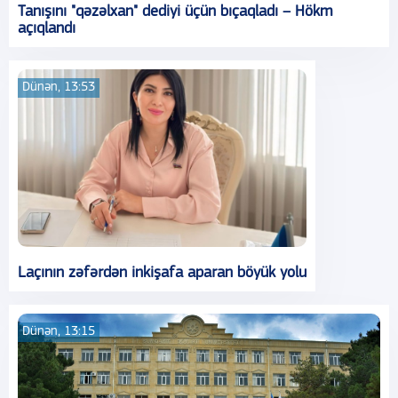
Tanışını "qəzəlxan" dediyi üçün bıçaqladı – Hökm
açıqlandı
Dünən, 13:53
Laçının zəfərdən inkişafa aparan böyük yolu
Dünən, 13:15