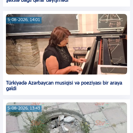
şəxslə bağlı qərar dəyişmədi
5-08-2026, 14:01
Türkiyədə Azərbaycan musiqisi və poeziyası bir araya
gəldi
5-08-2026, 13:43