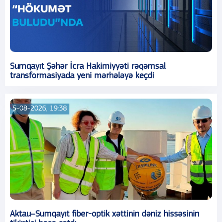
Sumqayıt Şəhər İcra Hakimiyyəti rəqəmsal
transformasiyada yeni mərhələyə keçdi
5-08-2026, 19:38
Aktau–Sumqayıt fiber-optik xəttinin dəniz hissəsinin