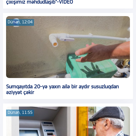
çıxışımız məhdudlaşıb"-VİDEO
Dünən, 12:04
Sumqayıtda 20-yə yaxın ailə bir aydır susuzluqdan
əziyyət çəkir
Dünən, 11:55