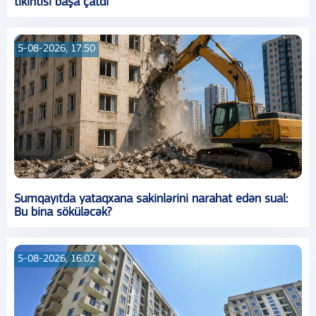
tikintisi başa çatdı
5-08-2026, 17:50
Sumqayıtda yataqxana sakinlərini narahat edən sual:
Bu bina söküləcək?
5-08-2026, 16:02