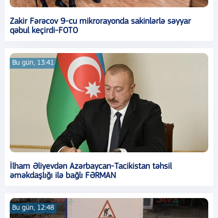
Zakir Fərəcov 9-cu mikrorayonda sakinlərlə səyyar
qəbul keçirdi-FOTO
Bu gün, 13:41
İlham Əliyevdən Azərbaycan-Tacikistan təhsil
əməkdaşlığı ilə bağlı FƏRMAN
Bu gün, 12:48