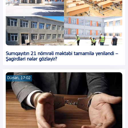
Sumqayıtın 21 nömrəli məktəbi tamamilə yeniləndi –
Şagirdləri nələr gözləyir?
Dünən, 17:02