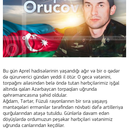
Bu gün Aprel hadisələrinin yaşandığı ağır və bir o qədər
də qürurverici gündən yeddi il ötür. O gecə vətənini,
torpağını ailəsindən belə öndə tutan hərbçilərimiz işğal
altında qalan Azərbaycan torpaqları uğrunda
qəhrəmancasına şəhid oldular.
Ağdam, Tərtər, Füzuli rayonlarının bir sıra yaşayış
məntəqələri ermənilər tərəfindən növbəti dəfə artilleriya
qurğularından atəşə tutuldu. Günlərlə davam edən
döyüşlərdə ordumuzun peşəkar hərbçiləri vətənimiz
uğrunda canlarından keçdilər.