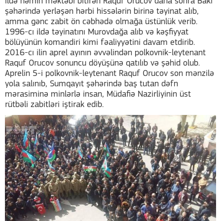
ildə həmin məktəbi bitirən Raquf Orucov daha sonra Bakı
şəhərində yerləşən hərbi hissələrin birinə təyinat alıb,
amma gənc zabit ön cəbhədə olmağa üstünlük verib.
1996-cı ildə təyinatını Murovdağa alıb və kəşfiyyat
bölüyünün komandiri kimi fəaliyyətini davam etdirib.
2016-cı ilin aprel ayının əvvəlindən polkovnik-leytenant
Raquf Orucov sonuncu döyüşünə qatılıb və şəhid olub.
Aprelin 5-i polkovnik-leytenant Raquf Orucov son mənzilə
yola salınıb, Sumqayıt şəhərində baş tutan dəfn
mərasiminə minlərlə insan, Müdafiə Nazirliyinin üst
rütbəli zabitləri iştirak edib.