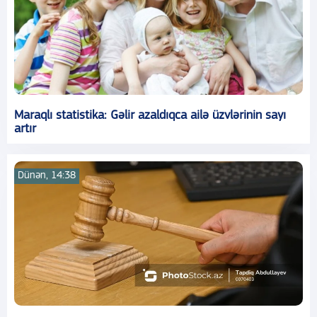
Maraqlı statistika: Gəlir azaldıqca ailə üzvlərinin sayı
artır
Dünən, 14:38