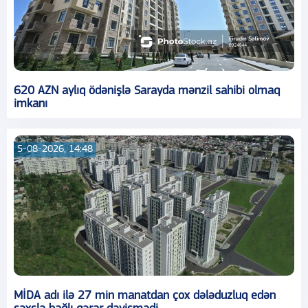
620 AZN aylıq ödənişlə Sarayda mənzil sahibi olmaq
imkanı
5-08-2026, 14:48
MİDA adı ilə 27 min manatdan çox dələduzluq edən