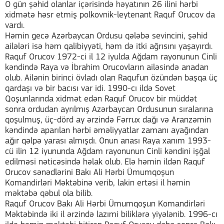
O gün şəhid olanlar içərisində həyatının 26 ilini hərbi
xidmətə həsr etmiş polkovnik-leytenant Raquf Orucov da
vardı.
Həmin gecə Azərbaycan Ordusu qələbə sevincini, şəhid
ailələri isə həm qalibiyyəti, həm də itki ağrısını yaşayırdı.
Raquf Orucov 1972-ci il 12 iyulda Ağdam rayonunun Cinli
kəndində Raya və İbrahim Orucovların ailəsində anadan
olub. Ailənin birinci övladı olan Raqufun özündən başqa üç
qardaşı və bir bacısı var idi. 1990-cı ildə Sovet
Qoşunlarında xidmət edən Raquf Orucov bir müddət
sonra ordudan ayrılmış Azərbaycan Ordusunun sıralarına
qoşulmuş, üç-dörd ay ərzində Fərrux dağı və Aranzəmin
kəndində aparılan hərbi əməliyyatlar zamanı ayağından
ağır qəlpə yarası almışdı. Onun anası Raya xanım 1993-
cü ilin 12 iyununda Ağdam rayonunun Cinli kəndini işğal
edilməsi nəticəsində həlak olub. Elə həmin ildən Raquf
Orucov sənədlərini Bakı Ali Hərbi Ümumqoşun
Komandirləri Məktəbinə verib, lakin ertəsi il həmin
məktəbə qəbul ola bilib.
Raquf Orucov Bakı Ali Hərbi Ümumqoşun Komandirləri
Məktəbində iki il ərzində lazımi biliklərə yiyələnib. 1996-cı