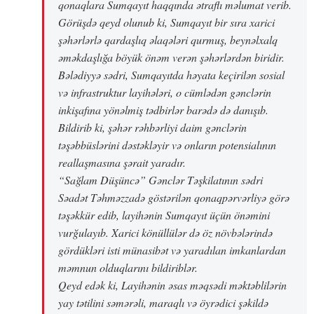
qonaqlara Sumqayıt haqqında ətraflı məlumat verib.
Görüşdə qeyd olunub ki, Sumqayıt bir sıra xarici
şəhərlərlə qardaşlıq əlaqələri qurmuş, beynəlxalq
əməkdaşlığa böyük önəm verən şəhərlərdən biridir.
Bələdiyyə sədri, Sumqayıtda həyata keçirilən sosial
və infrastruktur layihələri, o cümlədən gənclərin
inkişafına yönəlmiş tədbirlər barədə də danışıb.
Bildirib ki, şəhər rəhbərliyi daim gənclərin
təşəbbüslərini dəstəkləyir və onların potensialının
reallaşmasına şərait yaradır.
“Sağlam Düşüncə” Gənclər Təşkilatının sədri
Səadət Təhməzzadə göstərilən qonaqpərvərliyə görə
təşəkkür edib, layihənin Sumqayıt üçün önəmini
vurğulayıb. Xarici könüllülər də öz növbələrində
gördükləri isti münasibət və yaradılan imkanlardan
məmnun olduqlarını bildiriblər.
Qeyd edək ki, Layihənin əsas məqsədi məktəblilərin
yay tətilini səmərəli, maraqlı və öyrədici şəkildə