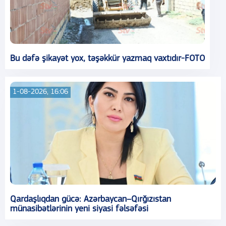
Bu dəfə şikayət yox, təşəkkür yazmaq vaxtıdır-FOTO
1-08-2026, 16:06
Qardaşlıqdan gücə: Azərbaycan–Qırğızıstan
münasibətlərinin yeni siyasi fəlsəfəsi