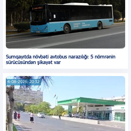
Sumqayıtda növbəti avtobus narazılığı: 5 nömrənin
sürücüsündən şikayət var
4-08-2026, 20:32