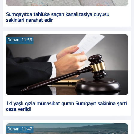
Sumqayıtda təhlükə saçan kanalizasiya quyusu
sakinləri narahat edir
Dünən, 11:56
14 yaşlı qızla münasibət quran Sumqayıt sakininə şərti
cəza verildi
Dünən, 11:47