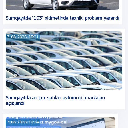
Sumqayıtda "103" xidmətində texniki problem yarandı
3-08-2026, 13:21
Sumqayıtda ən çox satılan avtomobil markaları
açıqlandı
3-08-2026, 12:24