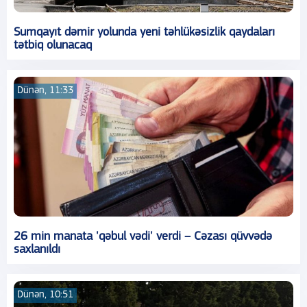
Sumqayıt dəmir yolunda yeni təhlükəsizlik qaydaları
tətbiq olunacaq
Dünən, 11:33
26 min manata 'qəbul vədi' verdi – Cəzası qüvvədə
saxlanıldı
Dünən, 10:51