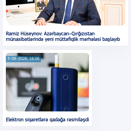
Ramiz Hüseynov: Azərbaycan–Qırğızıstan
münasibətlərində yeni müttəfiqlik mərhələsi başlayıb
3-08-2026, 16:06
Elektron siqaretlərə qadağa rəsmiləşdi