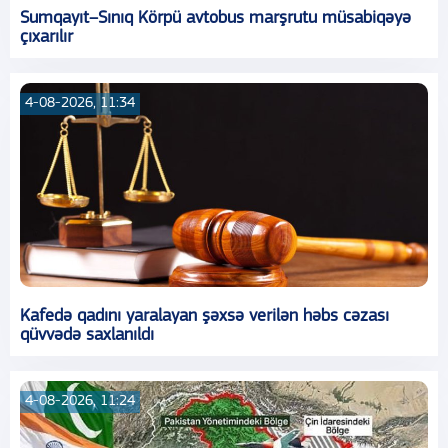
Sumqayıt–Sınıq Körpü avtobus marşrutu müsabiqəyə
çıxarılır
4-08-2026, 11:34
Kafedə qadını yaralayan şəxsə verilən həbs cəzası
qüvvədə saxlanıldı
4-08-2026, 11:24