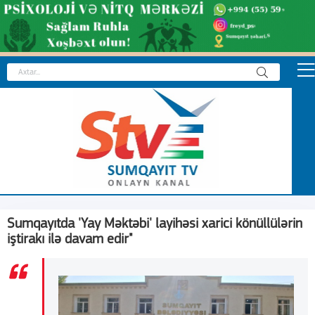
Sumqayıtda 'Yay Məktəbi' layihəsi xarici könüllülərin
iştirakı ilə davam edir"