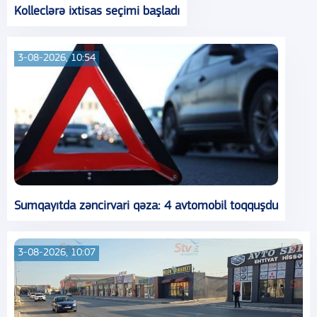
Kolleclərə ixtisas seçimi başladı
3-08-2026, 10:54
Sumqayıtda zəncirvari qəza: 4 avtomobil toqquşdu
3-08-2026, 10:07