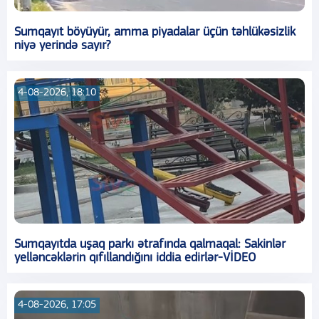
Sumqayıt böyüyür, amma piyadalar üçün təhlükəsizlik
niyə yerində sayır?
4-08-2026, 18:10
Sumqayıtda uşaq parkı ətrafında qalmaqal: Sakinlər
yelləncəklərin qıfıllandığını iddia edirlər-VİDEO
4-08-2026, 17:05