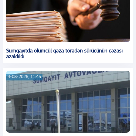
Sumqayıtda ölümcül qəza törədən sürücünün cəzası
azaldıldı
4-08-2026, 11:45