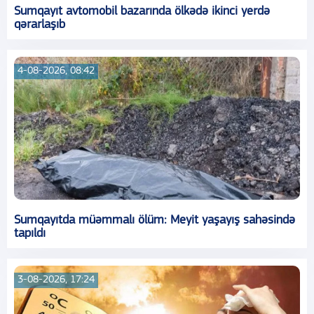
Sumqayıt avtomobil bazarında ölkədə ikinci yerdə
qərarlaşıb
4-08-2026, 08:42
Sumqayıtda müəmmalı ölüm: Meyit yaşayış sahəsində
tapıldı
3-08-2026, 17:24