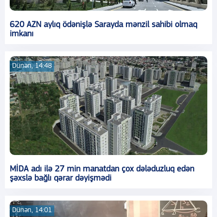
620 AZN aylıq ödənişlə Sarayda mənzil sahibi olmaq
imkanı
Dünən, 14:48
MİDA adı ilə 27 min manatdan çox dələduzluq edən
şəxslə bağlı qərar dəyişmədi
Dünən, 14:01