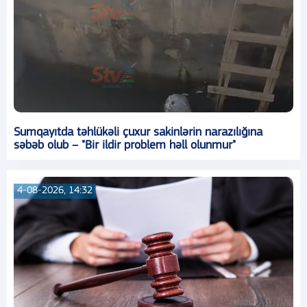
Sumqayıtda təhlükəli çuxur sakinlərin narazılığına
səbəb olub – "Bir ildir problem həll olunmur"
4-08-2026, 14:32