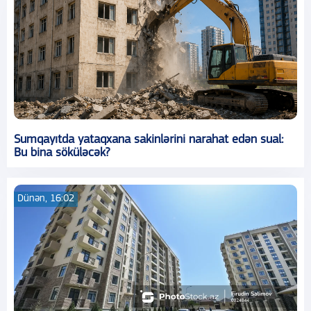
Sumqayıtda yataqxana sakinlərini narahat edən sual:
Bu bina söküləcək?
Dünən, 16:02