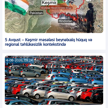
5 Avqust – Kəşmir məsələsi beynəlxalq hüquq və
regional təhlükəsizlik kontekstində
4-08-2026, 09:24