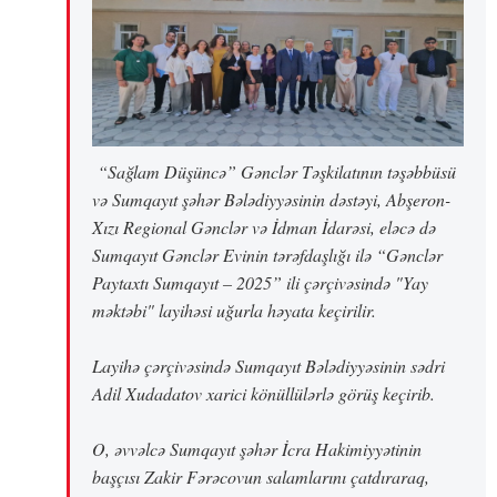
“Sağlam Düşüncə” Gənclər Təşkilatının təşəbbüsü
və Sumqayıt şəhər Bələdiyyəsinin dəstəyi, Abşeron-
Xızı Regional Gənclər və İdman İdarəsi, eləcə də
Sumqayıt Gənclər Evinin tərəfdaşlığı ilə “Gənclər
Paytaxtı Sumqayıt – 2025” ili çərçivəsində "Yay
məktəbi" layihəsi uğurla həyata keçirilir.
Layihə çərçivəsində Sumqayıt Bələdiyyəsinin sədri
Adil Xudadatov xarici könüllülərlə görüş keçirib.
O, əvvəlcə Sumqayıt şəhər İcra Hakimiyyətinin
başçısı Zakir Fərəcovun salamlarını çatdıraraq,