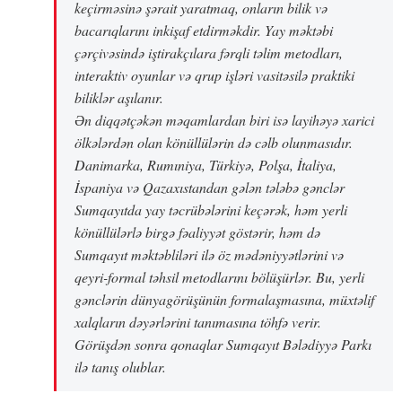
keçirməsinə şərait yaratmaq, onların bilik və
bacarıqlarını inkişaf etdirməkdir. Yay məktəbi
çərçivəsində iştirakçılara fərqli təlim metodları,
interaktiv oyunlar və qrup işləri vasitəsilə praktiki
biliklər aşılanır.
Ən diqqətçəkən məqamlardan biri isə layihəyə xarici
ölkələrdən olan könüllülərin də cəlb olunmasıdır.
Danimarka, Rumıniya, Türkiyə, Polşa, İtaliya,
İspaniya və Qazaxıstandan gələn tələbə gənclər
Sumqayıtda yay təcrübələrini keçərək, həm yerli
könüllülərlə birgə fəaliyyət göstərir, həm də
Sumqayıt məktəbliləri ilə öz mədəniyyətlərini və
qeyri-formal təhsil metodlarını bölüşürlər. Bu, yerli
gənclərin dünyagörüşünün formalaşmasına, müxtəlif
xalqların dəyərlərini tanımasına töhfə verir.
Görüşdən sonra qonaqlar Sumqayıt Bələdiyyə Parkı
ilə tanış olublar.