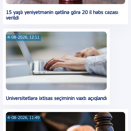
15 yaşlı yeniyetmənin qətlinə görə 20 il həbs cəzası
verildi
4-08-2026, 12:11
Universitetlərə ixtisas seçiminin vaxtı açıqlandı
4-08-2026, 11:49