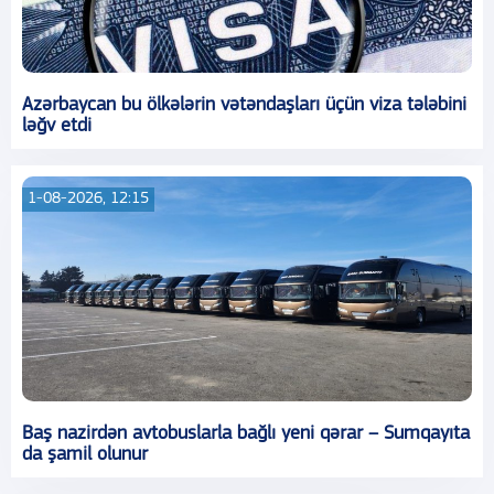
Azərbaycan bu ölkələrin vətəndaşları üçün viza tələbini
ləğv etdi
1-08-2026, 12:15
Baş nazirdən avtobuslarla bağlı yeni qərar – Sumqayıta
da şamil olunur