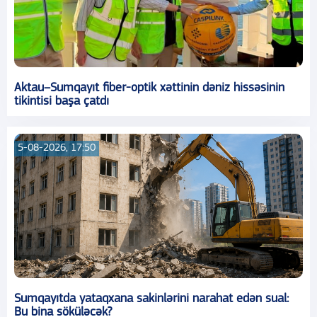
Aktau–Sumqayıt fiber-optik xəttinin dəniz hissəsinin
tikintisi başa çatdı
5-08-2026, 17:50
Sumqayıtda yataqxana sakinlərini narahat edən sual:
Bu bina söküləcək?