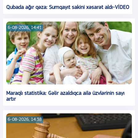
Qubada ağır qəza: Sumqayıt sakini xəsarət aldı-VİDEO
6-08-2026, 14:41
Maraqlı statistika: Gəlir azaldıqca ailə üzvlərinin sayı
artır
6-08-2026, 14:38