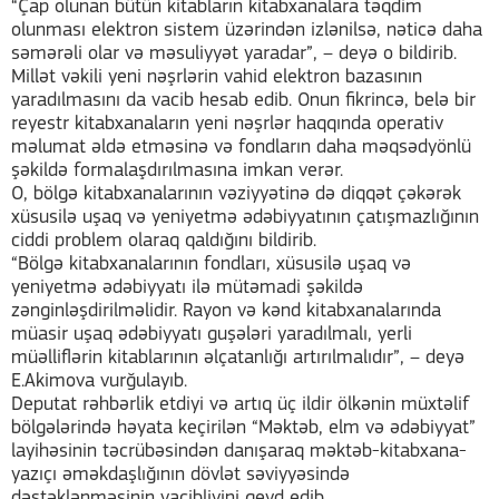
“Çap olunan bütün kitabların kitabxanalara təqdim
olunması elektron sistem üzərindən izlənilsə, nəticə daha
səmərəli olar və məsuliyyət yaradar”, – deyə o bildirib.
Millət vəkili yeni nəşrlərin vahid elektron bazasının
yaradılmasını da vacib hesab edib. Onun fikrincə, belə bir
reyestr kitabxanaların yeni nəşrlər haqqında operativ
məlumat əldə etməsinə və fondların daha məqsədyönlü
şəkildə formalaşdırılmasına imkan verər.
O, bölgə kitabxanalarının vəziyyətinə də diqqət çəkərək
xüsusilə uşaq və yeniyetmə ədəbiyyatının çatışmazlığının
ciddi problem olaraq qaldığını bildirib.
“Bölgə kitabxanalarının fondları, xüsusilə uşaq və
yeniyetmə ədəbiyyatı ilə mütəmadi şəkildə
zənginləşdirilməlidir. Rayon və kənd kitabxanalarında
müasir uşaq ədəbiyyatı guşələri yaradılmalı, yerli
müəlliflərin kitablarının əlçatanlığı artırılmalıdır”, – deyə
E.Akimova vurğulayıb.
Deputat rəhbərlik etdiyi və artıq üç ildir ölkənin müxtəlif
bölgələrində həyata keçirilən “Məktəb, elm və ədəbiyyat”
layihəsinin təcrübəsindən danışaraq məktəb-kitabxana-
yazıçı əməkdaşlığının dövlət səviyyəsində
dəstəklənməsinin vacibliyini qeyd edib.