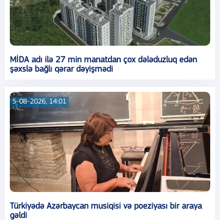
MİDA adı ilə 27 min manatdan çox dələduzluq edən
şəxslə bağlı qərar dəyişmədi
5-08-2026, 14:01
Türkiyədə Azərbaycan musiqisi və poeziyası bir araya
gəldi