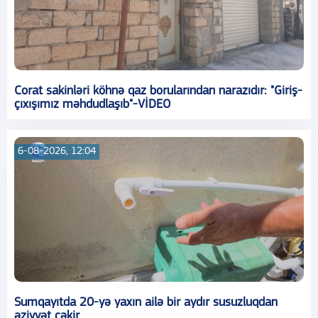
Corat sakinləri köhnə qaz borularından narazıdır: "Giriş-
çıxışımız məhdudlaşıb"-VİDEO
6-08-2026, 12:04
Sumqayıtda 20-yə yaxın ailə bir aydır susuzluqdan
əziyyət çəkir