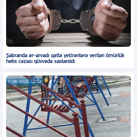
Şabranda ər-arvadı qətlə yetirənlərə verilən ömürlük
həbs cəzası qüvvədə saxlanıldı
7-08-2026, 12:32