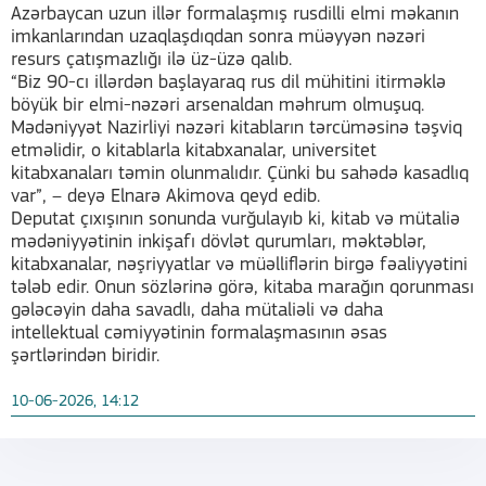
Azərbaycan uzun illər formalaşmış rusdilli elmi məkanın
imkanlarından uzaqlaşdıqdan sonra müəyyən nəzəri
resurs çatışmazlığı ilə üz-üzə qalıb.
“Biz 90-cı illərdən başlayaraq rus dil mühitini itirməklə
böyük bir elmi-nəzəri arsenaldan məhrum olmuşuq.
Mədəniyyət Nazirliyi nəzəri kitabların tərcüməsinə təşviq
etməlidir, o kitablarla kitabxanalar, universitet
kitabxanaları təmin olunmalıdır. Çünki bu sahədə kasadlıq
var”, – deyə Elnarə Akimova qeyd edib.
Deputat çıxışının sonunda vurğulayıb ki, kitab və mütaliə
mədəniyyətinin inkişafı dövlət qurumları, məktəblər,
kitabxanalar, nəşriyyatlar və müəlliflərin birgə fəaliyyətini
tələb edir. Onun sözlərinə görə, kitaba marağın qorunması
gələcəyin daha savadlı, daha mütaliəli və daha
intellektual cəmiyyətinin formalaşmasının əsas
şərtlərindən biridir.
10-06-2026, 14:12