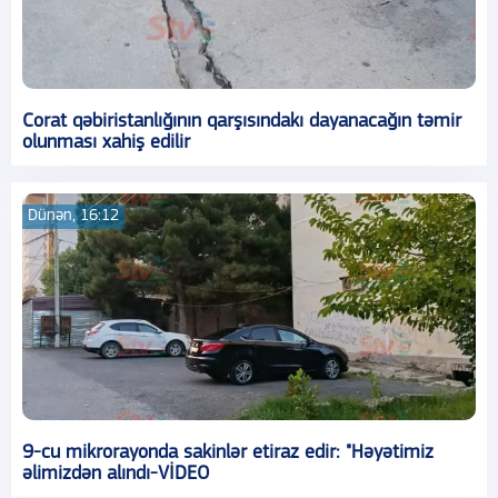
Corat qəbiristanlığının qarşısındakı dayanacağın təmir
olunması xahiş edilir
Dünən, 16:12
9-cu mikrorayonda sakinlər etiraz edir: "Həyətimiz
əlimizdən alındı-VİDEO