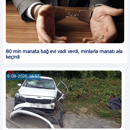
80 min manata bağ evi vədi verdi, minlərlə manatı ələ
keçirdi
6-08-2026, 16:37