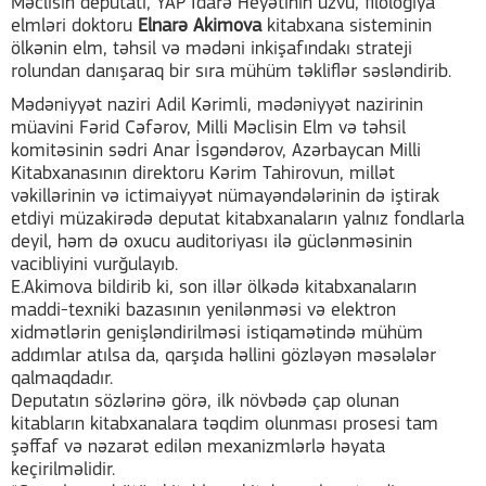
Məclisin deputatı, YAP İdarə Heyətinin üzvü, filologiya
elmləri doktoru
Elnarə Akimova
kitabxana sisteminin
ölkənin elm, təhsil və mədəni inkişafındakı strateji
rolundan danışaraq bir sıra mühüm təkliflər səsləndirib.
Mədəniyyət naziri Adil Kərimli, mədəniyyət nazirinin
müavini Fərid Cəfərov, Milli Məclisin Elm və təhsil
komitəsinin sədri Anar İsgəndərov, Azərbaycan Milli
Kitabxanasının direktoru Kərim Tahirovun, millət
vəkillərinin və ictimaiyyət nümayəndələrinin də iştirak
etdiyi müzakirədə deputat kitabxanaların yalnız fondlarla
deyil, həm də oxucu auditoriyası ilə güclənməsinin
vacibliyini vurğulayıb.
E.Akimova bildirib ki, son illər ölkədə kitabxanaların
maddi-texniki bazasının yenilənməsi və elektron
xidmətlərin genişləndirilməsi istiqamətində mühüm
addımlar atılsa da, qarşıda həllini gözləyən məsələlər
qalmaqdadır.
Deputatın sözlərinə görə, ilk növbədə çap olunan
kitabların kitabxanalara təqdim olunması prosesi tam
şəffaf və nəzarət edilən mexanizmlərlə həyata
keçirilməlidir.