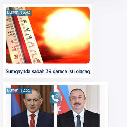
Dünən, 15:43
Sumqayıtda sabah 39 dərəcə isti olacaq
Dünən, 12:55