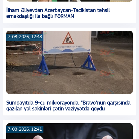
İlham Əliyevdən Azərbaycan-Tacikistan təhsil
əməkdaşlığı ilə bağlı FƏRMAN
7-08-2026, 12:48
Sumqayıtda 9-cu mikrorayonda, "Bravo"nun qarşısında
qazılan yol sakinləri çətin vəziyyətdə qoydu
7-08-2026, 12:41