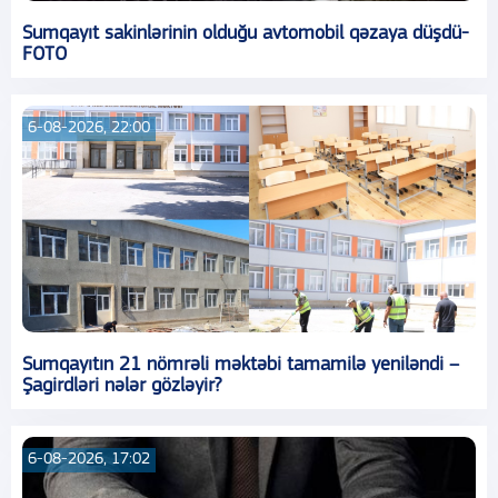
Sumqayıt sakinlərinin olduğu avtomobil qəzaya düşdü-
FOTO
6-08-2026, 22:00
Sumqayıtın 21 nömrəli məktəbi tamamilə yeniləndi –
Şagirdləri nələr gözləyir?
6-08-2026, 17:02