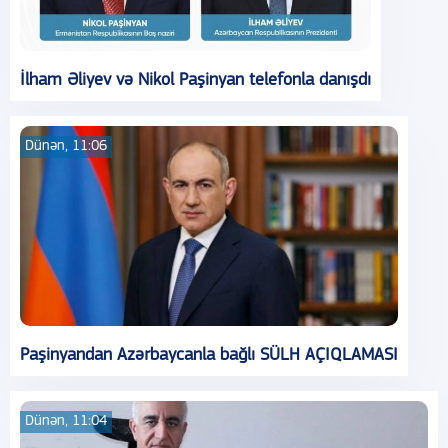
İlham Əliyev və Nikol Paşinyan telefonla danışdı
Dünən, 11:06
Paşinyandan Azərbaycanla bağlı SÜLH AÇIQLAMASI
Dünən, 11:04