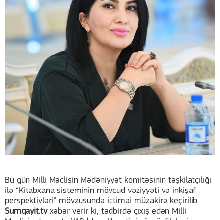
Bu gün Milli Məclisin Mədəniyyət komitəsinin təşkilatçılığı
ilə “Kitabxana sisteminin mövcud vəziyyəti və inkişaf
perspektivləri” mövzusunda ictimai müzakirə keçirilib.
Sumqayit.tv
xəbər verir ki, tədbirdə çıxış edən Milli