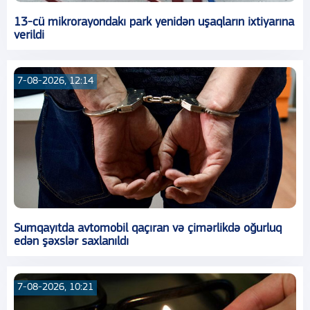
13-cü mikrorayondakı park yenidən uşaqların ixtiyarına
verildi
7-08-2026, 12:14
Sumqayıtda avtomobil qaçıran və çimərlikdə oğurluq
edən şəxslər saxlanıldı
7-08-2026, 10:21