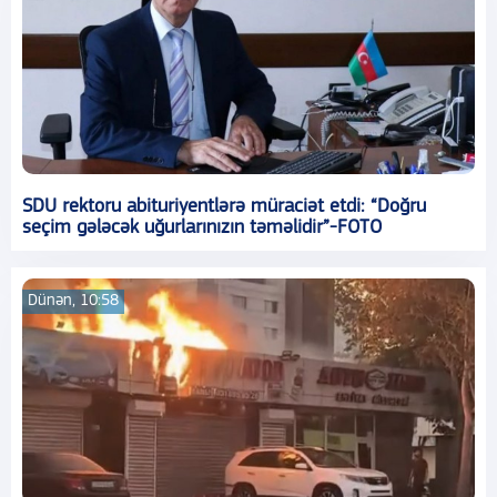
SDU rektoru abituriyentlərə müraciət etdi: “Doğru
seçim gələcək uğurlarınızın təməlidir”-FOTO
Dünən, 10:58