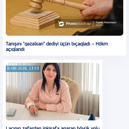
Tanışını "qəzəlxan" dediyi üçün bıçaqladı – Hökm
açıqlandı
6-08-2026, 13:53
Laçının zəfərdən inkişafa aparan böyük yolu