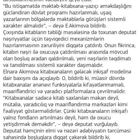
“Bu istiqamətdə məktəb-kitabxana-yazıçı əməkdaşlığını
gücləndirən dövlət proqramı hazırlanmalı, uşaq
yazarlarının bölgələrdə məktəblərlə görüşləri sistemli
xarakter almalıdır”, – deyə E.Akimova bildirib.
Çıxışında kitabların təbliği məsələsinə də toxunan deputat
nəşriyyatlar üçün təşviqedici mexanizmlərin
hazırlanmasının zəruriliyini diqqətə çatdırıb. Onun fikrincə,
kitabın nəşri ilə oxucuya çatdırılması arasında mövcud
olan boşluq aradan qaldırılmalı, yeni nəşrlərin təqdimatı
və tanıdılması sistemli xarakter daşımalıdır.
Elnarə Akimova kitabxanaların gələcək inkişaf modelinə
dair baxışını da açıqlayıb. O, bildirib ki, müasir dövrdə
kitabxanalar ənənəvi funksiyalarla kifayətlənməməli,
maarifləndirici və yaradıcı platformalara çevrilməlidir.
“Kitabxanalar sadəcə kitab saxlanılan məkan deyil,
mütaliə, yaradıcılıq və maarifləndirmə mərkəzləri kimi
fəaliyyət göstərməlidirlər. Çünki kitabxanaların inkişafı
yalnız fondların artırılması deyil, həm də oxucu
yetişdirmək deməkdir”, – deyə deputat vurğulayıb.
Deputat həmçinin elmi və nəzəri ədəbiyyatın tərcüməsi
sahəsində boşluqlara diqqət çəkərək bildirib ki,