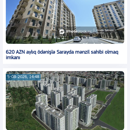
620 AZN aylıq ödənişlə Sarayda mənzil sahibi olmaq
imkanı
5-08-2026, 14:48