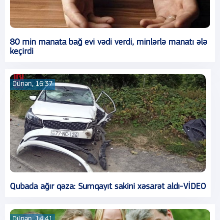
80 min manata bağ evi vədi verdi, minlərlə manatı ələ
keçirdi
Dünən, 16:37
Qubada ağır qəza: Sumqayıt sakini xəsarət aldı-VİDEO
Dünən, 14:41