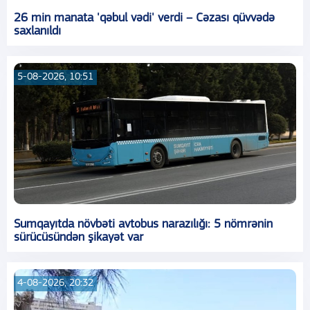
26 min manata 'qəbul vədi' verdi – Cəzası qüvvədə
saxlanıldı
5-08-2026, 10:51
Sumqayıtda növbəti avtobus narazılığı: 5 nömrənin
sürücüsündən şikayət var
4-08-2026, 20:32