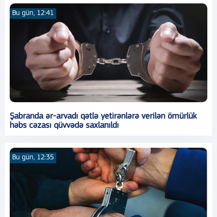
Bu gün, 12:41
Şabranda ər-arvadı qətlə yetirənlərə verilən ömürlük
həbs cəzası qüvvədə saxlanıldı
Bu gün, 12:35