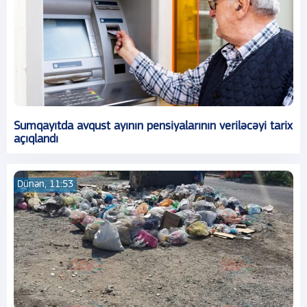
Sumqayıtda avqust ayının pensiyalarının veriləcəyi tarix
açıqlandı
Dünən, 11:53