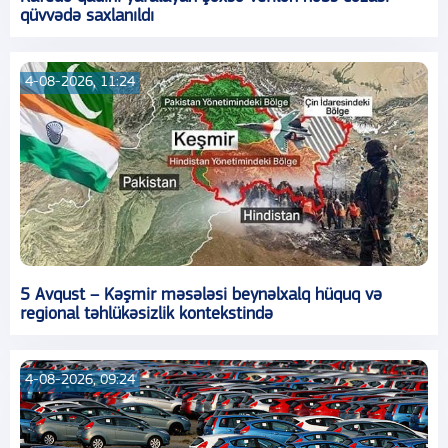
qüvvədə saxlanıldı
4-08-2026, 11:24
5 Avqust – Kəşmir məsələsi beynəlxalq hüquq və
regional təhlükəsizlik kontekstində
4-08-2026, 09:24