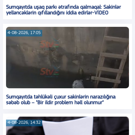
Sumqayıtda uşaq parkı ətrafında qalmaqal: Sakinlər
yelləncəklərin qıfıllandığını iddia edirlər-VİDEO
4-08-2026, 17:05
Sumqayıtda təhlükəli çuxur sakinlərin narazılığına
səbəb olub – "Bir ildir problem həll olunmur"
4-08-2026, 14:32