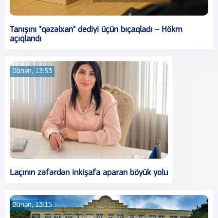
Tanışını "qəzəlxan" dediyi üçün bıçaqladı – Hökm
açıqlandı
Dünən, 13:53
Laçının zəfərdən inkişafa aparan böyük yolu
Dünən, 13:15