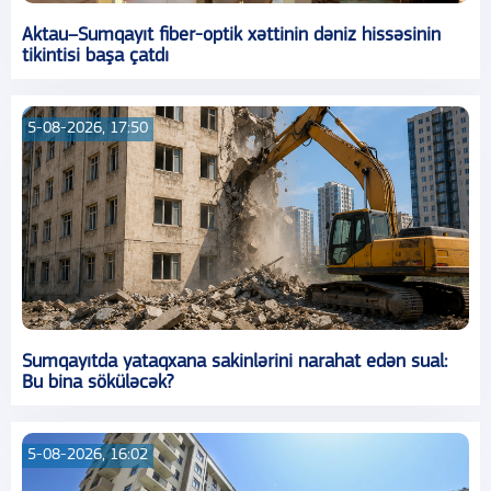
Aktau–Sumqayıt fiber-optik xəttinin dəniz hissəsinin
tikintisi başa çatdı
5-08-2026, 17:50
Sumqayıtda yataqxana sakinlərini narahat edən sual:
Bu bina söküləcək?
5-08-2026, 16:02