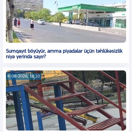
Sumqayıt böyüyür, amma piyadalar üçün təhlükəsizlik
niyə yerində sayır?
4-08-2026, 18:10