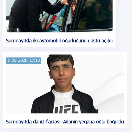
Sumqayıtda iki avtomobil oğurluğunun üstü açıldı
3-08-2026, 17:18
Sumqayıtda dəniz faciəsi: Ailənin yeganə oğlu boğuldu