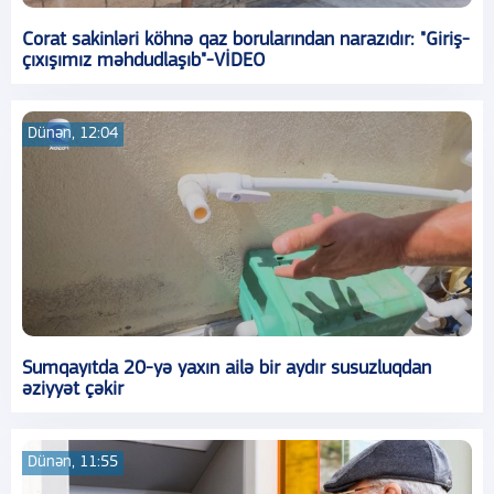
Corat sakinləri köhnə qaz borularından narazıdır: "Giriş-
çıxışımız məhdudlaşıb"-VİDEO
Dünən, 12:04
Sumqayıtda 20-yə yaxın ailə bir aydır susuzluqdan
əziyyət çəkir
Dünən, 11:55