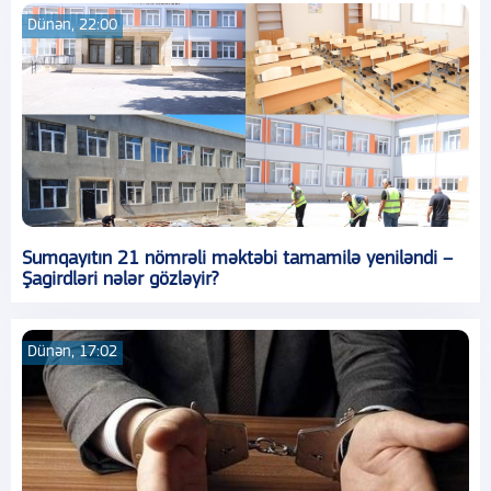
Dünən, 22:00
Sumqayıtın 21 nömrəli məktəbi tamamilə yeniləndi –
Şagirdləri nələr gözləyir?
Dünən, 17:02