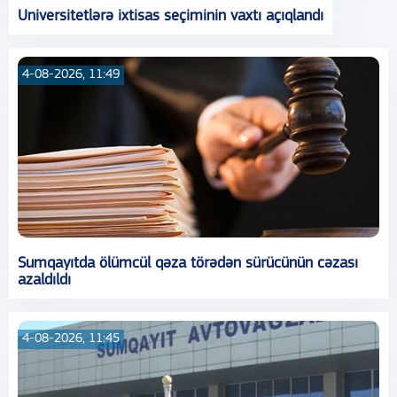
Universitetlərə ixtisas seçiminin vaxtı açıqlandı
4-08-2026, 11:49
Sumqayıtda ölümcül qəza törədən sürücünün cəzası
azaldıldı
4-08-2026, 11:45