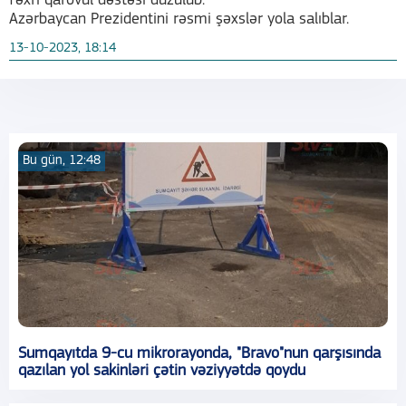
fəxri qarovul dəstəsi düzülüb.
Azərbaycan Prezidentini rəsmi şəxslər yola salıblar.
13-10-2023, 18:14
Bu gün, 12:48
Sumqayıtda 9-cu mikrorayonda, "Bravo"nun qarşısında
qazılan yol sakinləri çətin vəziyyətdə qoydu