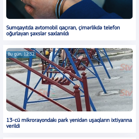
Sumqayıtda avtomobil qaçıran, çimərlikdə telefon
oğurlayan şəxslər saxlanıldı
Bu gün, 12:32
13-cü mikrorayondakı park yenidən uşaqların ixtiyarına
verildi