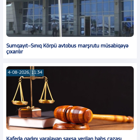
Sumqayıt–Sınıq Körpü avtobus marşrutu müsabiqəyə
çıxarılır
4-08-2026, 11:34
Kafedə qadını yaralayan şəxsə verilən həbs cəzası