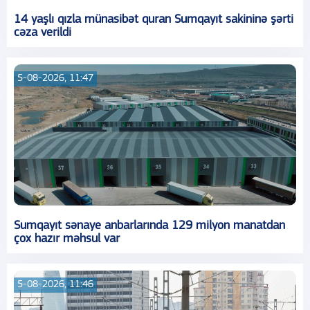
14 yaşlı qızla münasibət quran Sumqayıt sakininə şərti
cəza verildi
5-08-2026, 11:47
Sumqayıt sənaye anbarlarında 129 milyon manatdan
çox hazır məhsul var
5-08-2026, 11:46