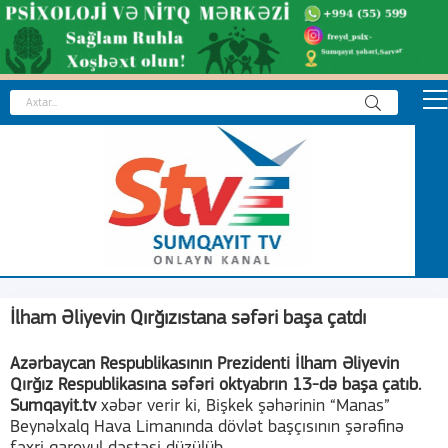
İlham Əliyevin Qırğızıstana səfəri başa çatdı
Azərbaycan Respublikasının Prezidenti İlham Əliyevin
Qırğız Respublikasına səfəri oktyabrın 13-də başa çatıb.
Sumqayit.tv
xəbər verir ki, Bişkek şəhərinin “Manas”
Beynəlxalq Hava Limanında dövlət başçısının şərəfinə