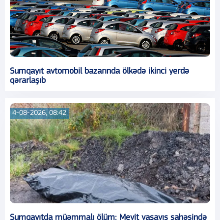
Sumqayıt avtomobil bazarında ölkədə ikinci yerdə
qərarlaşıb
4-08-2026, 08:42
Sumqayıtda müəmmalı ölüm: Meyit yaşayış sahəsində