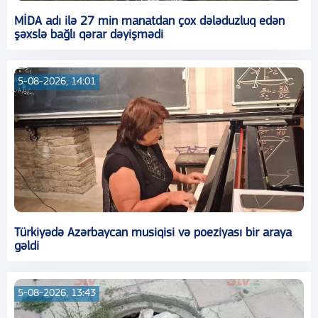
MİDA adı ilə 27 min manatdan çox dələduzluq edən
şəxslə bağlı qərar dəyişmədi
5-08-2026, 14:01
Türkiyədə Azərbaycan musiqisi və poeziyası bir araya
gəldi
5-08-2026, 13:43