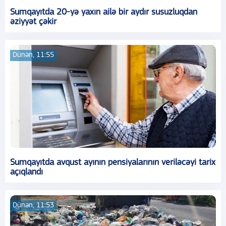
Sumqayıtda 20-yə yaxın ailə bir aydır susuzluqdan
əziyyət çəkir
Dünən, 11:55
Sumqayıtda avqust ayının pensiyalarının veriləcəyi tarix
açıqlandı
Dünən, 11:53