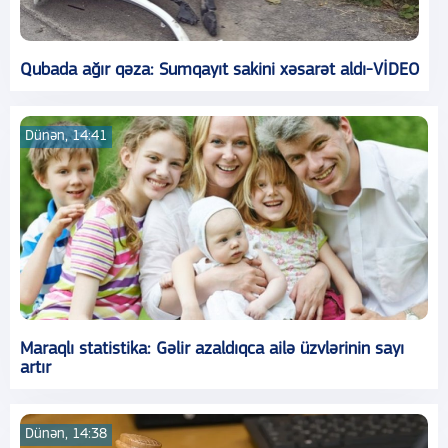
Qubada ağır qəza: Sumqayıt sakini xəsarət aldı-VİDEO
Dünən, 14:41
Maraqlı statistika: Gəlir azaldıqca ailə üzvlərinin sayı
artır
Dünən, 14:38