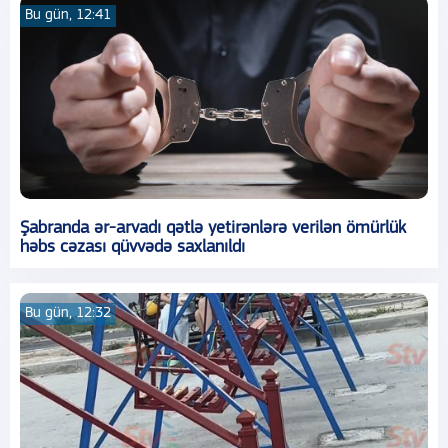
Bu gün, 12:41
Şabranda ər-arvadı qətlə yetirənlərə verilən ömürlük
həbs cəzası qüvvədə saxlanıldı
Bu gün, 12:32