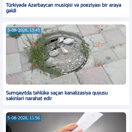
Türkiyədə Azərbaycan musiqisi və poeziyası bir araya
gəldi
5-08-2026, 13:43
Sumqayıtda təhlükə saçan kanalizasiya quyusu
sakinləri narahat edir
5-08-2026, 11:56