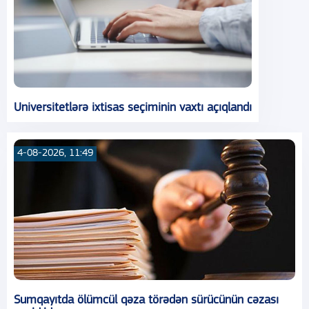
Universitetlərə ixtisas seçiminin vaxtı açıqlandı
4-08-2026, 11:49
Sumqayıtda ölümcül qəza törədən sürücünün cəzası