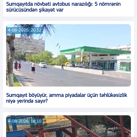
Sumqayıtda növbəti avtobus narazılığı: 5 nömrənin
sürücüsündən şikayət var
4-08-2026, 20:32
Sumqayıt böyüyür, amma piyadalar üçün təhlükəsizlik
niyə yerində sayır?
4-08-2026, 18:10