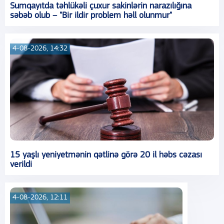
Sumqayıtda təhlükəli çuxur sakinlərin narazılığına
səbəb olub – "Bir ildir problem həll olunmur"
4-08-2026, 14:32
15 yaşlı yeniyetmənin qətlinə görə 20 il həbs cəzası
verildi
4-08-2026, 12:11