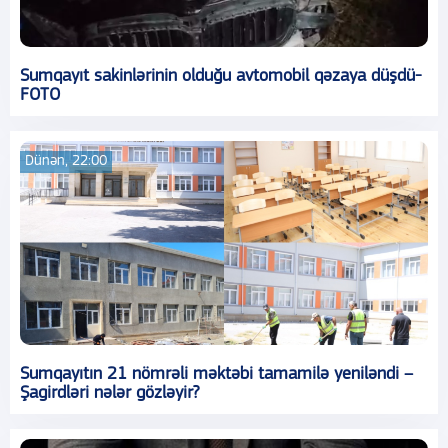
Sumqayıt sakinlərinin olduğu avtomobil qəzaya düşdü-
FOTO
Dünən, 22:00
Sumqayıtın 21 nömrəli məktəbi tamamilə yeniləndi –
Şagirdləri nələr gözləyir?