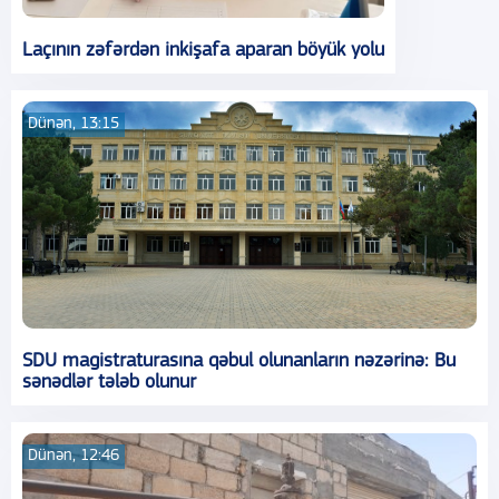
Laçının zəfərdən inkişafa aparan böyük yolu
Dünən, 13:15
SDU magistraturasına qəbul olunanların nəzərinə: Bu
sənədlər tələb olunur
Dünən, 12:46