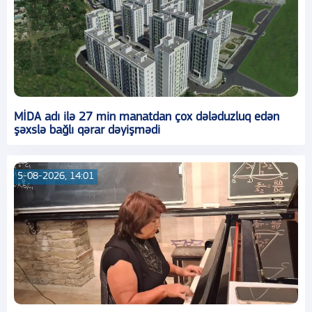
MİDA adı ilə 27 min manatdan çox dələduzluq edən
şəxslə bağlı qərar dəyişmədi
5-08-2026, 14:01