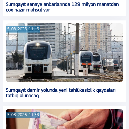
Sumqayıt sənaye anbarlarında 129 milyon manatdan
çox hazır məhsul var
5-08-2026, 11:46
Sumqayıt dəmir yolunda yeni təhlükəsizlik qaydaları
tətbiq olunacaq
5-08-2026, 11:33