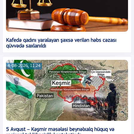
Kafedə qadını yaralayan şəxsə verilən həbs cəzası
qüvvədə saxlanıldı
4-08-2026, 11:24
5 Avqust – Kəşmir məsələsi beynəlxalq hüquq və