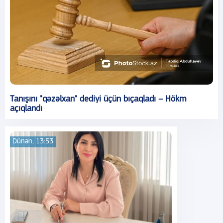
Tanışını "qəzəlxan" dediyi üçün bıçaqladı – Hökm
açıqlandı
Dünən, 13:53