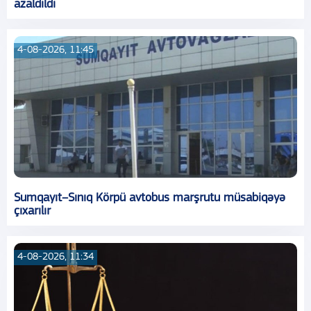
azaldıldı
4-08-2026, 11:45
Sumqayıt–Sınıq Körpü avtobus marşrutu müsabiqəyə
çıxarılır
4-08-2026, 11:34