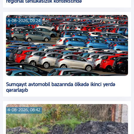
regional təhlükəsizlik kontekstində
4-08-2026, 09:24
Sumqayıt avtomobil bazarında ölkədə ikinci yerdə
qərarlaşıb
4-08-2026, 08:42