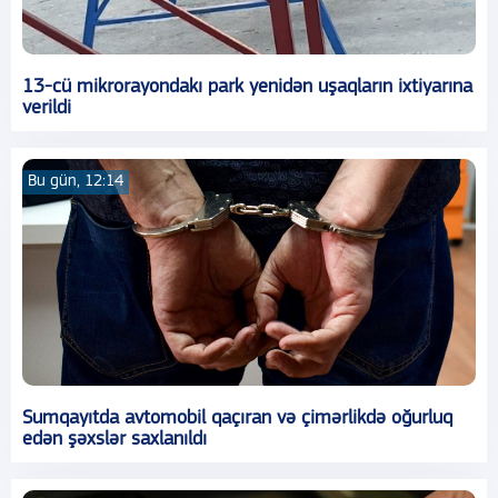
13-cü mikrorayondakı park yenidən uşaqların ixtiyarına
verildi
Bu gün, 12:14
Sumqayıtda avtomobil qaçıran və çimərlikdə oğurluq
edən şəxslər saxlanıldı