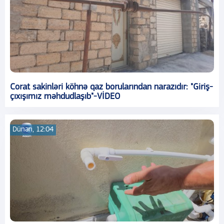
Corat sakinləri köhnə qaz borularından narazıdır: "Giriş-
çıxışımız məhdudlaşıb"-VİDEO
Dünən, 12:04