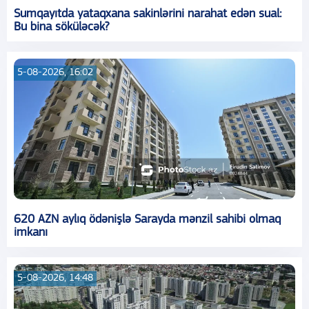
Sumqayıtda yataqxana sakinlərini narahat edən sual:
Bu bina söküləcək?
5-08-2026, 16:02
620 AZN aylıq ödənişlə Sarayda mənzil sahibi olmaq
imkanı
5-08-2026, 14:48