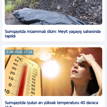
Sumqayıtda müəmmalı ölüm: Meyit yaşayış sahəsində
tapıldı
3-08-2026, 17:24
Sumqayıtda iyulun ən yüksək temperaturu 40 dərəcə