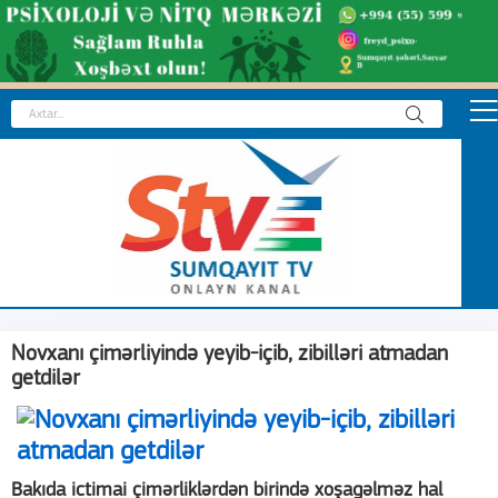
Novxanı çimərliyində yeyib-içib, zibilləri atmadan
getdilər
Bakıda ictimai çimərliklərdən birində xoşagəlməz hal