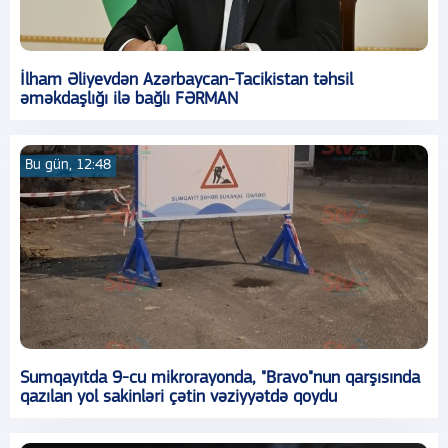
İlham Əliyevdən Azərbaycan-Tacikistan təhsil
əməkdaşlığı ilə bağlı FƏRMAN
Bu gün, 12:48
Sumqayıtda 9-cu mikrorayonda, "Bravo"nun qarşısında
qazılan yol sakinləri çətin vəziyyətdə qoydu