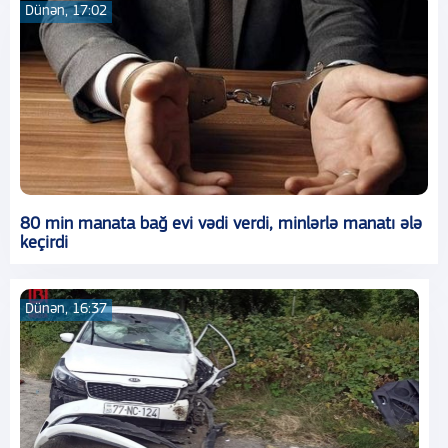
Dünən, 17:02
80 min manata bağ evi vədi verdi, minlərlə manatı ələ
keçirdi
Dünən, 16:37