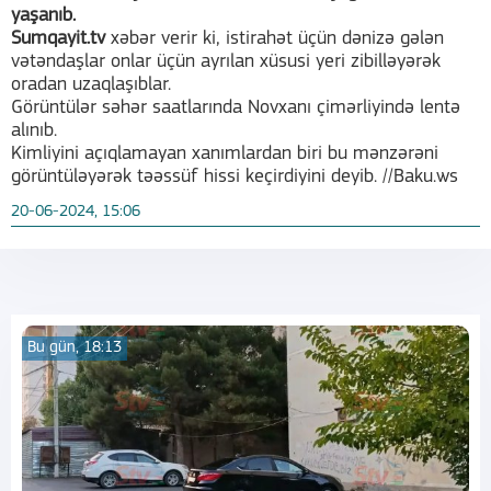
yaşanıb.
Sumqayit.tv
xəbər verir ki, istirahət üçün dənizə gələn
vətəndaşlar onlar üçün ayrılan xüsusi yeri zibilləyərək
oradan uzaqlaşıblar.
Görüntülər səhər saatlarında Novxanı çimərliyində lentə
alınıb.
Kimliyini açıqlamayan xanımlardan biri bu mənzərəni
görüntüləyərək təəssüf hissi keçirdiyini deyib. //Baku.ws
20-06-2024, 15:06
Bu gün, 18:13