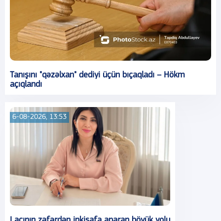
Tanışını "qəzəlxan" dediyi üçün bıçaqladı – Hökm
açıqlandı
6-08-2026, 13:53
Laçının zəfərdən inkişafa aparan böyük yolu