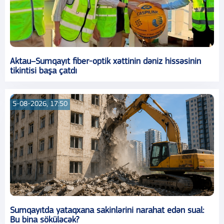
Aktau–Sumqayıt fiber-optik xəttinin dəniz hissəsinin
tikintisi başa çatdı
5-08-2026, 17:50
Sumqayıtda yataqxana sakinlərini narahat edən sual:
Bu bina söküləcək?