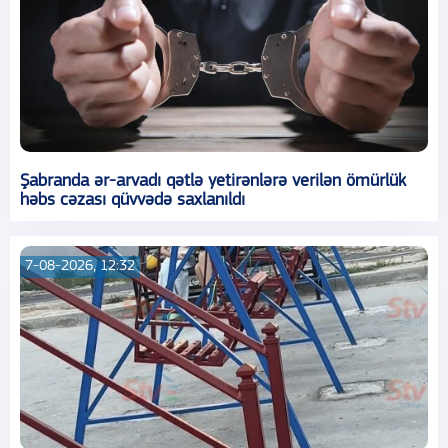
Şabranda ər-arvadı qətlə yetirənlərə verilən ömürlük
həbs cəzası qüvvədə saxlanıldı
7-08-2026, 12:32