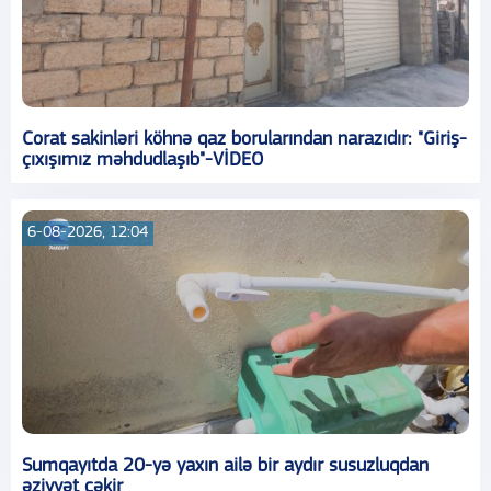
Corat sakinləri köhnə qaz borularından narazıdır: "Giriş-
çıxışımız məhdudlaşıb"-VİDEO
6-08-2026, 12:04
Sumqayıtda 20-yə yaxın ailə bir aydır susuzluqdan
əziyyət çəkir