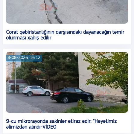
Corat qəbiristanlığının qarşısındakı dayanacağın təmir
olunması xahiş edilir
8-08-2026, 16:12
9-cu mikrorayonda sakinlər etiraz edir: "Həyətimiz
əlimizdən alındı-VİDEO