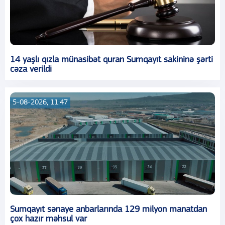
14 yaşlı qızla münasibət quran Sumqayıt sakininə şərti
cəza verildi
5-08-2026, 11:47
Sumqayıt sənaye anbarlarında 129 milyon manatdan
çox hazır məhsul var