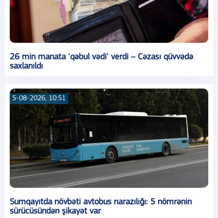
26 min manata 'qəbul vədi' verdi – Cəzası qüvvədə
saxlanıldı
5-08-2026, 10:51
Sumqayıtda növbəti avtobus narazılığı: 5 nömrənin
sürücüsündən şikayət var