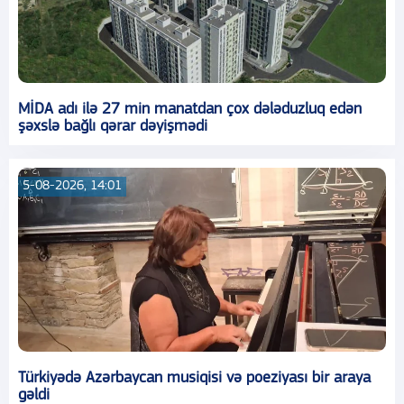
MİDA adı ilə 27 min manatdan çox dələduzluq edən
şəxslə bağlı qərar dəyişmədi
5-08-2026, 14:01
Türkiyədə Azərbaycan musiqisi və poeziyası bir araya
gəldi