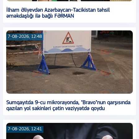
İlham Əliyevdən Azərbaycan-Tacikistan təhsil
əməkdaşlığı ilə bağlı FƏRMAN
7-08-2026, 12:48
Sumqayıtda 9-cu mikrorayonda, "Bravo"nun qarşısında
qazılan yol sakinləri çətin vəziyyətdə qoydu
7-08-2026, 12:41