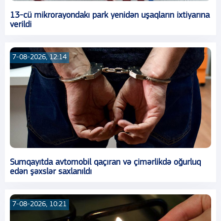
13-cü mikrorayondakı park yenidən uşaqların ixtiyarına
verildi
7-08-2026, 12:14
Sumqayıtda avtomobil qaçıran və çimərlikdə oğurluq
edən şəxslər saxlanıldı
7-08-2026, 10:21