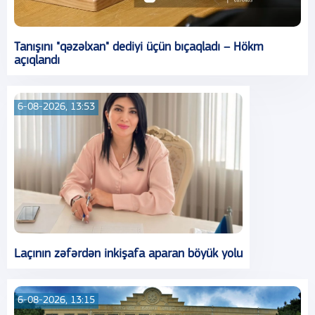
Tanışını "qəzəlxan" dediyi üçün bıçaqladı – Hökm
açıqlandı
6-08-2026, 13:53
Laçının zəfərdən inkişafa aparan böyük yolu
6-08-2026, 13:15