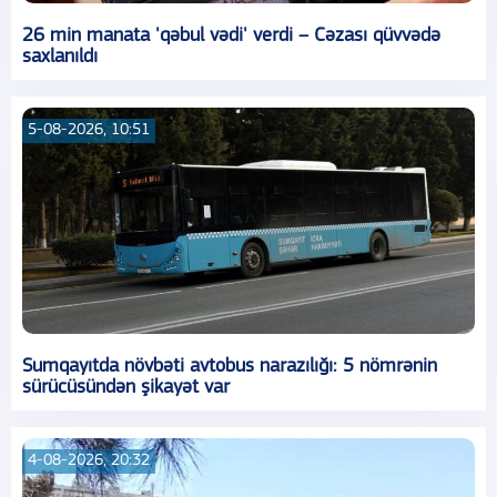
26 min manata 'qəbul vədi' verdi – Cəzası qüvvədə
saxlanıldı
5-08-2026, 10:51
Sumqayıtda növbəti avtobus narazılığı: 5 nömrənin
sürücüsündən şikayət var
4-08-2026, 20:32