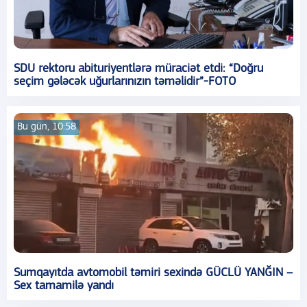
SDU rektoru abituriyentlərə müraciət etdi: “Doğru
seçim gələcək uğurlarınızın təməlidir”-FOTO
Bu gün, 10:58
Sumqayıtda avtomobil təmiri sexində GÜCLÜ YANĞIN –
Sex tamamilə yandı