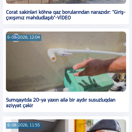
Corat sakinləri köhnə qaz borularından narazıdır: "Giriş-
çıxışımız məhdudlaşıb"-VİDEO
6-08-2026, 12:04
Sumqayıtda 20-yə yaxın ailə bir aydır susuzluqdan
əziyyət çəkir
6-08-2026, 11:55