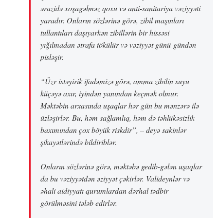
ərazidə xoşagəlməz qoxu və anti-sanitariya vəziyyəti
yaradır. Onların sözlərinə görə, zibil maşınları
tullantıları daşıyarkən zibillərin bir hissəsi
yığılmadan ətrafa tökülür və vəziyyət günü-gündən
pisləşir.
“Üzr istəyirik ifadəmizə görə, amma zibilin suyu
küçəyə axır, iyindən yanından keçmək olmur.
Məktəbin arxasında uşaqlar hər gün bu mənzərə ilə
üzləşirlər. Bu, həm sağlamlıq, həm də təhlükəsizlik
baxımından çox böyük riskdir”, – deyə sakinlər
şikayətlərində bildiriblər.
Onların sözlərinə görə, məktəbə gedib-gələn uşaqlar
da bu vəziyyətdən əziyyət çəkirlər. Valideynlər və
əhali aidiyyatı qurumlardan dərhal tədbir
görülməsini tələb edirlər.