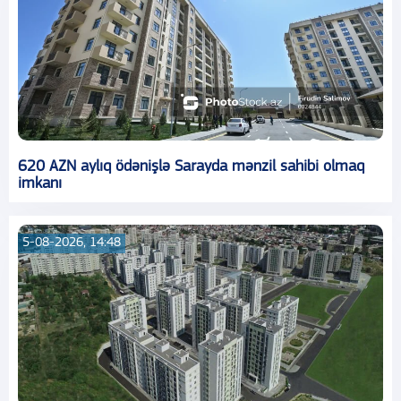
620 AZN aylıq ödənişlə Sarayda mənzil sahibi olmaq
imkanı
5-08-2026, 14:48