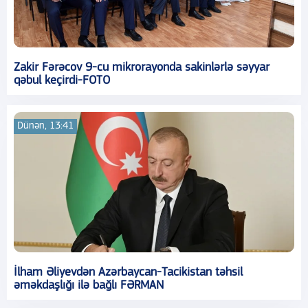
Zakir Fərəcov 9-cu mikrorayonda sakinlərlə səyyar
qəbul keçirdi-FOTO
Dünən, 13:41
İlham Əliyevdən Azərbaycan-Tacikistan təhsil
əməkdaşlığı ilə bağlı FƏRMAN