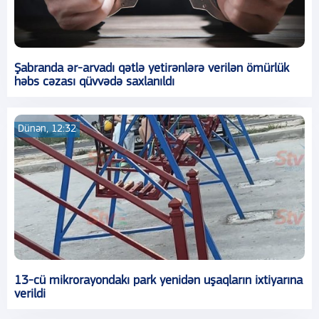
Şabranda ər-arvadı qətlə yetirənlərə verilən ömürlük
həbs cəzası qüvvədə saxlanıldı
Dünən, 12:32
13-cü mikrorayondakı park yenidən uşaqların ixtiyarına
verildi