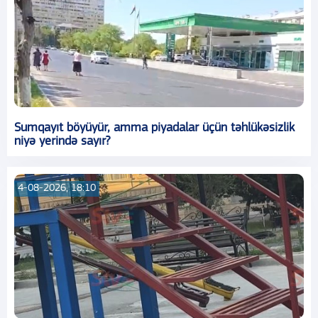
Sumqayıt böyüyür, amma piyadalar üçün təhlükəsizlik
niyə yerində sayır?
4-08-2026, 18:10