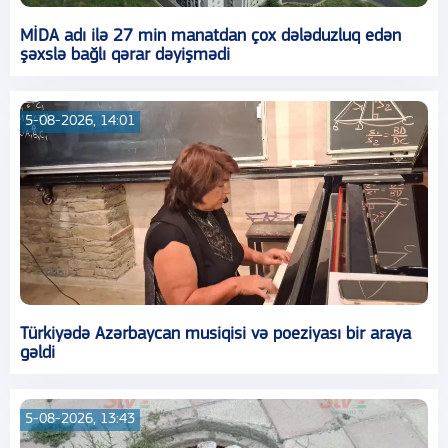
MİDA adı ilə 27 min manatdan çox dələduzluq edən
şəxslə bağlı qərar dəyişmədi
5-08-2026, 14:01
Türkiyədə Azərbaycan musiqisi və poeziyası bir araya
gəldi
5-08-2026, 13:43