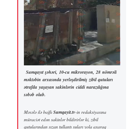
Sumqayıt şəhəri, 10-cu mikrorayon, 28 nömrəli
məktəbin arxasında yerləşdirilmiş zibil qutuları
ətrafda yaşayan sakinlərin ciddi narazılığına
səbəb olub.
Məsələ ilə bağlı
Sumqayit.tv
-in redaksiyasına
müraciət edən sakinlər bildirirlər ki, zibil
qutularından sızan tullantı suları yola axaraq