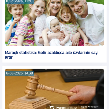
6-08-2026, 14:41
Maraqlı statistika: Gəlir azaldıqca ailə üzvlərinin sayı
artır
6-08-2026, 14:38