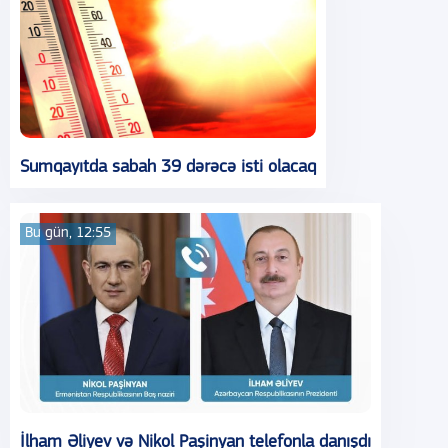
Sumqayıtda sabah 39 dərəcə isti olacaq
Bu gün, 12:55
İlham Əliyev və Nikol Paşinyan telefonla danışdı