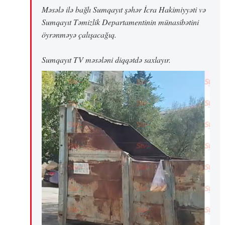
Məsələ ilə bağlı Sumqayıt şəhər İcra Hakimiyyəti və
Sumqayıt Təmizlik Departamentinin münasibətini
öyrənməyə çalışacağıq.
Sumqayıt TV məsələni diqqətdə saxlayır.