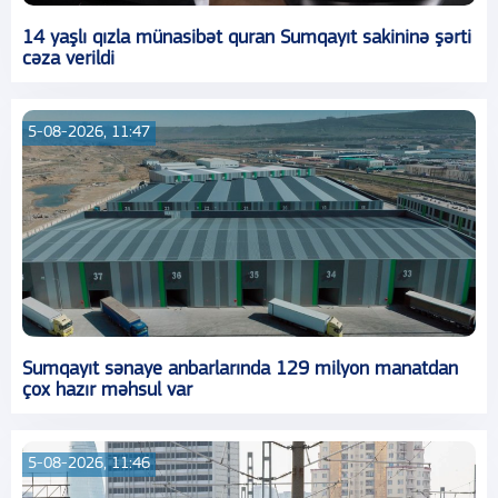
14 yaşlı qızla münasibət quran Sumqayıt sakininə şərti
cəza verildi
5-08-2026, 11:47
Sumqayıt sənaye anbarlarında 129 milyon manatdan
çox hazır məhsul var
5-08-2026, 11:46