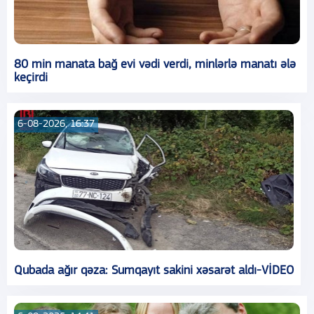
80 min manata bağ evi vədi verdi, minlərlə manatı ələ
keçirdi
6-08-2026, 16:37
Qubada ağır qəza: Sumqayıt sakini xəsarət aldı-VİDEO