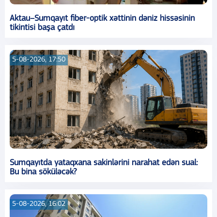
Aktau–Sumqayıt fiber-optik xəttinin dəniz hissəsinin
tikintisi başa çatdı
5-08-2026, 17:50
Sumqayıtda yataqxana sakinlərini narahat edən sual:
Bu bina söküləcək?
5-08-2026, 16:02