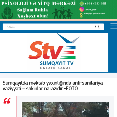
Sumqayıtda məktəb yaxınlığında anti-sanitariya
vəziyyəti – sakinlər narazıdır -FOTO