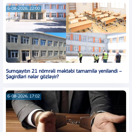
6-08-2026, 22:00
Sumqayıtın 21 nömrəli məktəbi tamamilə yeniləndi –
Şagirdləri nələr gözləyir?
6-08-2026, 17:02