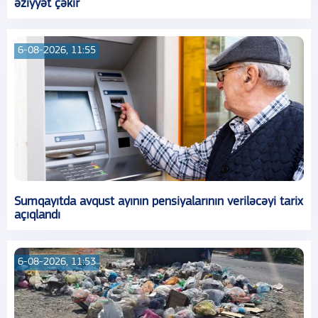
əziyyət çəkir
6-08-2026, 11:55
Sumqayıtda avqust ayının pensiyalarının veriləcəyi tarix
açıqlandı
6-08-2026, 11:53