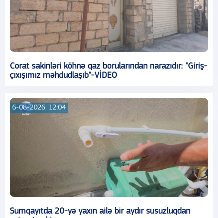
Corat sakinləri köhnə qaz borularından narazıdır: "Giriş-
çıxışımız məhdudlaşıb"-VİDEO
6-08-2026, 12:04
Sumqayıtda 20-yə yaxın ailə bir aydır susuzluqdan