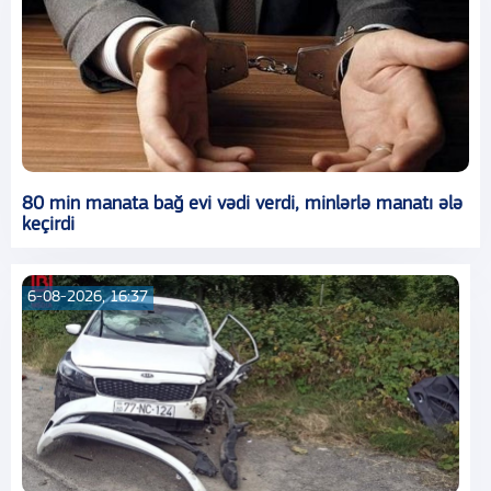
80 min manata bağ evi vədi verdi, minlərlə manatı ələ
keçirdi
6-08-2026, 16:37