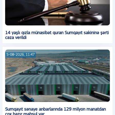
14 yaşlı qızla münasibət quran Sumqayıt sakininə şərti
cəza verildi
5-08-2026, 11:47
Sumqayıt sənaye anbarlarında 129 milyon manatdan
çox hazır məhsul var