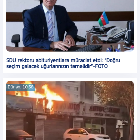
SDU rektoru abituriyentlərə müraciət etdi: “Doğru
seçim gələcək uğurlarınızın təməlidir”-FOTO
Dünən, 10:58