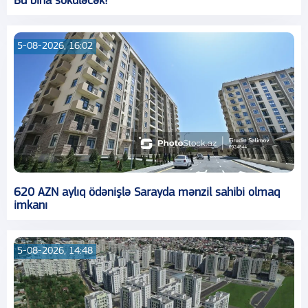
Bu bina söküləcək?
5-08-2026, 16:02
620 AZN aylıq ödənişlə Sarayda mənzil sahibi olmaq
imkanı
5-08-2026, 14:48