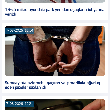
13-cü mikrorayondakı park yenidən uşaqların ixtiyarına
verildi
7-08-2026, 12:14
Sumqayıtda avtomobil qaçıran və çimərlikdə oğurluq
edən şəxslər saxlanıldı
7-08-2026, 10:21