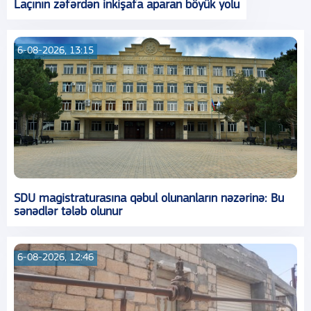
Laçının zəfərdən inkişafa aparan böyük yolu
6-08-2026, 13:15
SDU magistraturasına qəbul olunanların nəzərinə: Bu
sənədlər tələb olunur
6-08-2026, 12:46