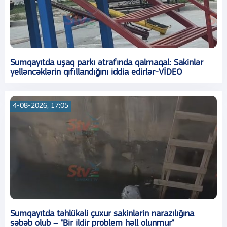
Sumqayıtda uşaq parkı ətrafında qalmaqal: Sakinlər
yelləncəklərin qıfıllandığını iddia edirlər-VİDEO
4-08-2026, 17:05
Sumqayıtda təhlükəli çuxur sakinlərin narazılığına
səbəb olub – "Bir ildir problem həll olunmur"