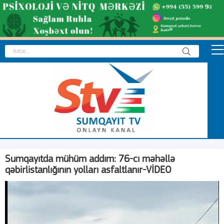
Sumqayıtda mühüm addım: 76-cı məhəllə
qəbirlistanlığının yolları asfaltlanır-VİDEO