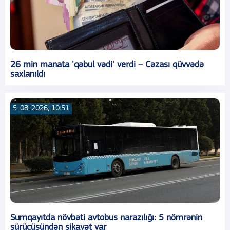
26 min manata 'qəbul vədi' verdi – Cəzası qüvvədə
saxlanıldı
5-08-2026, 10:51
Sumqayıtda növbəti avtobus narazılığı: 5 nömrənin
sürücüsündən şikayət var