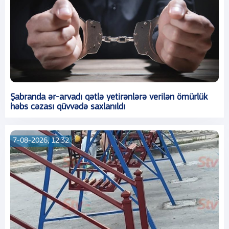
Şabranda ər-arvadı qətlə yetirənlərə verilən ömürlük
həbs cəzası qüvvədə saxlanıldı
7-08-2026, 12:32