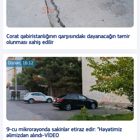
Corat qəbiristanlığının qarşısındakı dayanacağın təmir
olunması xahiş edilir
Dünən, 16:12
9-cu mikrorayonda sakinlər etiraz edir: "Həyətimiz
əlimizdən alındı-VİDEO