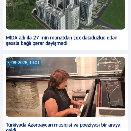
MİDA adı ilə 27 min manatdan çox dələduzluq edən
şəxslə bağlı qərar dəyişmədi
5-08-2026, 14:01
Türkiyədə Azərbaycan musiqisi və poeziyası bir araya
gəldi