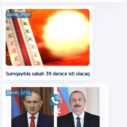
Dünən, 15:43
Sumqayıtda sabah 39 dərəcə isti olacaq
Dünən, 12:55