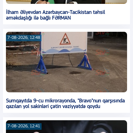
İlham Əliyevdən Azərbaycan-Tacikistan təhsil
əməkdaşlığı ilə bağlı FƏRMAN
7-08-2026, 12:48
Sumqayıtda 9-cu mikrorayonda, "Bravo"nun qarşısında
qazılan yol sakinləri çətin vəziyyətdə qoydu
7-08-2026, 12:41