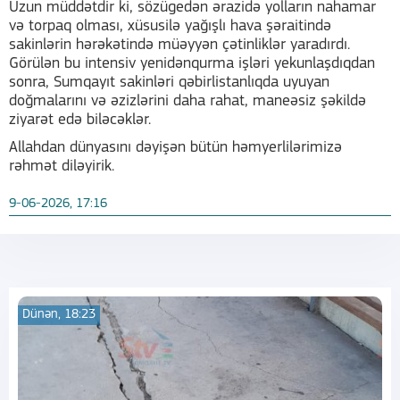
Uzun müddətdir ki, sözügedən ərazidə yolların nahamar
və torpaq olması, xüsusilə yağışlı hava şəraitində
sakinlərin hərəkətində müəyyən çətinliklər yaradırdı.
Görülən bu intensiv yenidənqurma işləri yekunlaşdıqdan
sonra, Sumqayıt sakinləri qəbirlistanlıqda uyuyan
doğmalarını və əzizlərini daha rahat, maneəsiz şəkildə
ziyarət edə biləcəklər.
Allahdan dünyasını dəyişən bütün həmyerlilərimizə
rəhmət diləyirik.
9-06-2026, 17:16
Dünən, 18:23