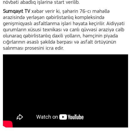
növbəti abadlıq işlərinə start verilib.
Sumqayıt TV
xəbər verir ki, şəhərin 76-cı məhəllə
ərazisində yerləşən qəbirlistanlıq kompleksində
genişmiqyaslı asfaltlanma işləri həyata keçirilir. Aidiyyəti
qurumların xüsusi texnikası və canlı qüvvəsi əraziyə cəlb
olunaraq qəbirlistanlıq daxili yolların, həmçinin piyada
cığırlarının əsaslı şəkildə bərpası və asfalt örtüyünün
salınması prosesini icra edir.