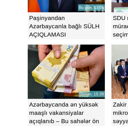
Bu gün, 11:06
Paşinyandan
SDU r
Azərbaycanla bağlı SÜLH
mürac
AÇIQLAMASI
seçi
uğurl
FOT
Dünən, 15:39
Azərbaycanda ən yüksək
Zakir
maaşlı vakansiyalar
mikro
açıqlanıb – Bu sahələr ön
səyya