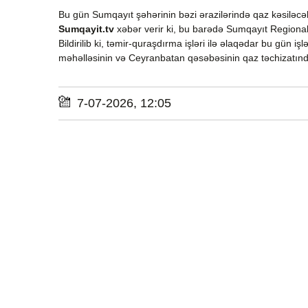
Bu gün Sumqayıt şəhərinin bəzi ərazilərində qaz kəsiləcə
Sumqayit.tv
xəbər verir ki, bu barədə Sumqayıt Regional
Bildirilib ki, təmir-quraşdırma işləri ilə əlaqədar bu gün 
məhəlləsinin və Ceyranbatan qəsəbəsinin qaz təchizatınd
7-07-2026, 12:05