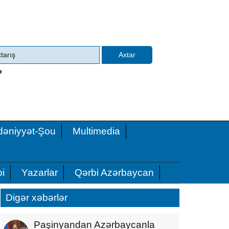
ə
əniyyət-Şou
Multimedia
i
Yazarlar
Qərbi Azərbaycan
Digər xəbərlər
Paşinyandan Azərbaycanla