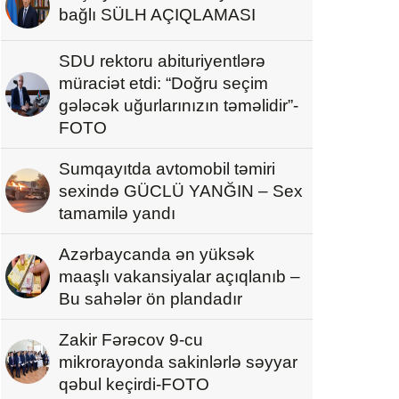
bağlı SÜLH AÇIQLAMASI
SDU rektoru abituriyentlərə
müraciət etdi: “Doğru seçim
gələcək uğurlarınızın təməlidir”-
FOTO
Sumqayıtda avtomobil təmiri
sexində GÜCLÜ YANĞIN – Sex
tamamilə yandı
Azərbaycanda ən yüksək
maaşlı vakansiyalar açıqlanıb –
Bu sahələr ön plandadır
Zakir Fərəcov 9-cu
mikrorayonda sakinlərlə səyyar
qəbul keçirdi-FOTO