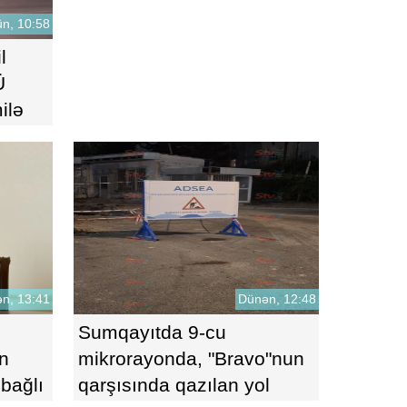
n, 10:58
l
Ü
ilə
n, 13:41
Dünən, 12:48
Sumqayıtda 9-cu
n
mikrorayonda, "Bravo"nun
 bağlı
qarşısında qazılan yol