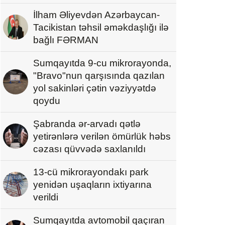
İlham Əliyevdən Azərbaycan-
Tacikistan təhsil əməkdaşlığı ilə
bağlı FƏRMAN
Sumqayıtda 9-cu mikrorayonda,
"Bravo"nun qarşısında qazılan
yol sakinləri çətin vəziyyətdə
qoydu
Şabranda ər-arvadı qətlə
yetirənlərə verilən ömürlük həbs
cəzası qüvvədə saxlanıldı
13-cü mikrorayondakı park
yenidən uşaqların ixtiyarına
verildi
Sumqayıtda avtomobil qaçıran