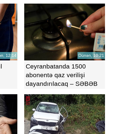
sakinləri çətin vəziyyətdə
qoydu
n, 12:14
Dünən, 10:21
l
Ceyranbatanda 1500
abonentə qaz verilişi
dayandırılacaq – SƏBƏB
AÇIQLANDI