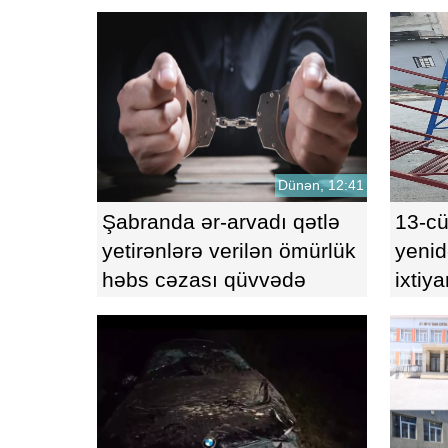
plandadır
Dünən, 12:41
Şabranda ər-arvadı qətlə
13-cü
yetirənlərə verilən ömürlük
yenid
həbs cəzası qüvvədə
ixtiya
saxlanıldı