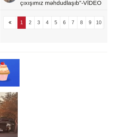
çıxışımız məhdudlaşıb"-VİDEO
1
2
3
4
5
6
7
8
9
10
...
1094