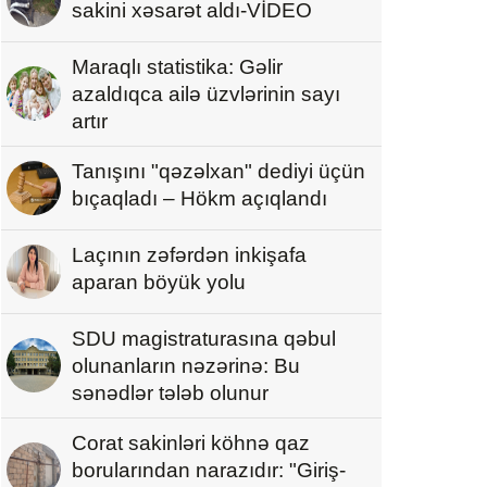
sakini xəsarət aldı-VİDEO
Maraqlı statistika: Gəlir
azaldıqca ailə üzvlərinin sayı
artır
Tanışını "qəzəlxan" dediyi üçün
bıçaqladı – Hökm açıqlandı
Laçının zəfərdən inkişafa
aparan böyük yolu
SDU magistraturasına qəbul
olunanların nəzərinə: Bu
sənədlər tələb olunur
Corat sakinləri köhnə qaz
borularından narazıdır: "Giriş-