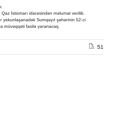
k.
 Qaz İstismarı idarəsindən məlumat verilib.
işlər yekunlaşanadək Sumqayıt şəhərinin 52-ci
a müvəqqəti fasilə yaranacaq.
51