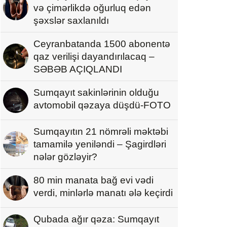
və çimərlikdə oğurluq edən
şəxslər saxlanıldı
Ceyranbatanda 1500 abonentə
qaz verilişi dayandırılacaq –
SƏBƏB AÇIQLANDI
Sumqayıt sakinlərinin olduğu
avtomobil qəzaya düşdü-FOTO
Sumqayıtın 21 nömrəli məktəbi
tamamilə yeniləndi – Şagirdləri
nələr gözləyir?
80 min manata bağ evi vədi
verdi, minlərlə manatı ələ keçirdi
Qubada ağır qəza: Sumqayıt