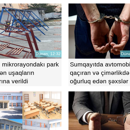
FƏRMAN
Dünən, 12:32
Dünə
 mikrorayondakı park
Sumqayıtda avtomobi
ən uşaqların
qaçıran və çimərlikdə
rına verildi
oğurluq edən şəxslər
saxlanıldı