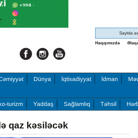
Haqqımızda
Əlaq
Cəmiyyət
Dünya
İqtisadiyyat
İdman
Məd
ko-turizm
Yaddaş
Sağlamlıq
Təhsil
Hərb
ə qaz kəsiləcək