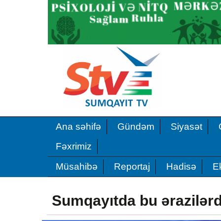
Ana səhifə
Gündəm
Siyasət
Fəxrimiz
Müsahibə
Reportaj
Hadisə
E
Sumqayıtda bu ərazilərd