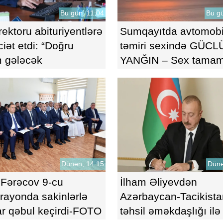
Bu gün, 11:04
Bu gü
ektoru abituriyentlərə
Sumqayıtda avtomobi
iət etdi: “Doğru
təmiri sexində GÜCL
m gələcək
YANĞIN – Sex tamam
arınızın təməlidir”-
yandı
O
Dünən, 14:15
Dünə
 Fərəcov 9-cu
İlham Əliyevdən
rayonda sakinlərlə
Azərbaycan-Tacikista
r qəbul keçirdi-FOTO
təhsil əməkdaşlığı ilə