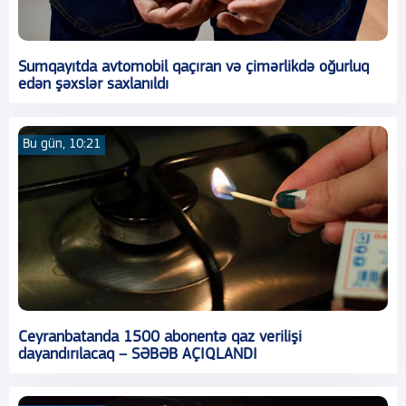
Sumqayıtda avtomobil qaçıran və çimərlikdə oğurluq
edən şəxslər saxlanıldı
Bu gün, 10:21
Ceyranbatanda 1500 abonentə qaz verilişi
dayandırılacaq – SƏBƏB AÇIQLANDI