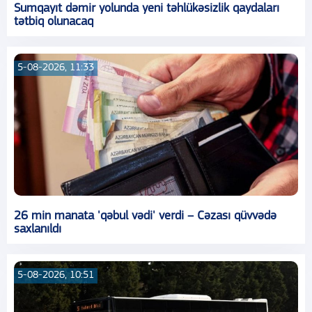
Sumqayıt dəmir yolunda yeni təhlükəsizlik qaydaları
tətbiq olunacaq
5-08-2026, 11:33
26 min manata 'qəbul vədi' verdi – Cəzası qüvvədə
saxlanıldı
5-08-2026, 10:51