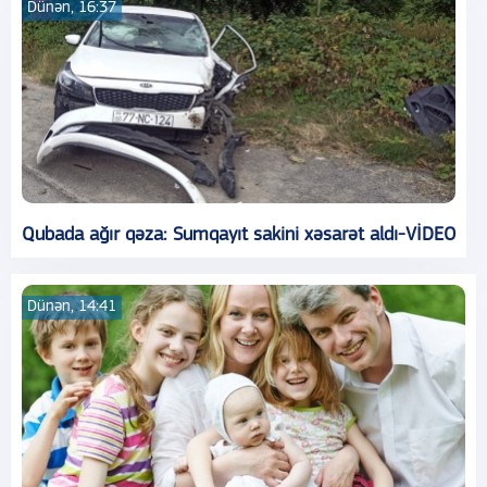
Dünən, 16:37
Qubada ağır qəza: Sumqayıt sakini xəsarət aldı-VİDEO
Dünən, 14:41