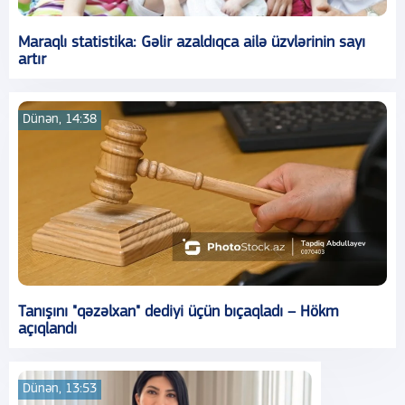
Maraqlı statistika: Gəlir azaldıqca ailə üzvlərinin sayı
artır
Dünən, 14:38
Tanışını "qəzəlxan" dediyi üçün bıçaqladı – Hökm
açıqlandı
Dünən, 13:53