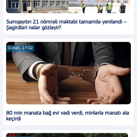
Sumqayıtın 21 nömrəli məktəbi tamamilə yeniləndi –
Şagirdləri nələr gözləyir?
Dünən, 17:02
80 min manata bağ evi vədi verdi, minlərlə manatı ələ
keçirdi