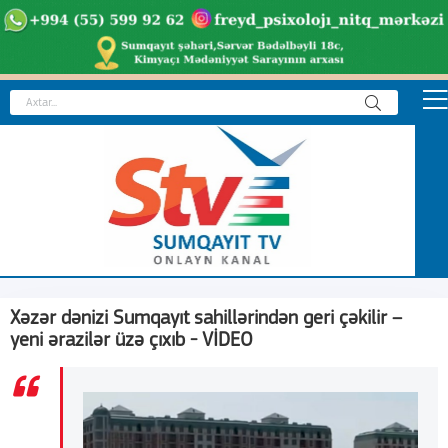
Xəzər dənizi Sumqayıt sahillərindən geri çəkilir –
yeni ərazilər üzə çıxıb - VİDEO