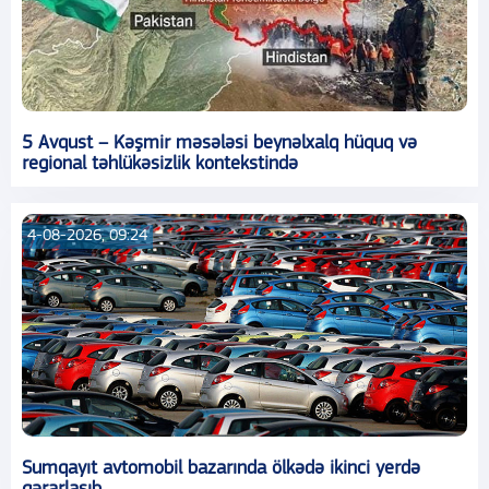
5 Avqust – Kəşmir məsələsi beynəlxalq hüquq və
regional təhlükəsizlik kontekstində
4-08-2026, 09:24
Sumqayıt avtomobil bazarında ölkədə ikinci yerdə