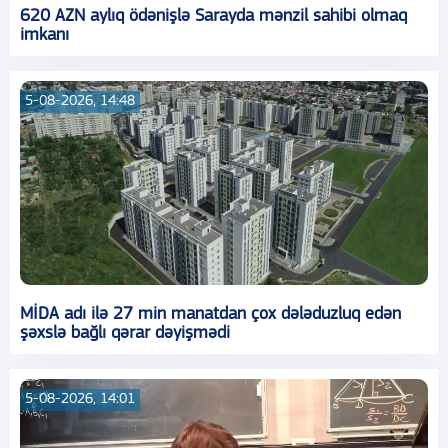
620 AZN aylıq ödənişlə Sarayda mənzil sahibi olmaq
imkanı
5-08-2026, 14:48
MİDA adı ilə 27 min manatdan çox dələduzluq edən
şəxslə bağlı qərar dəyişmədi
5-08-2026, 14:01