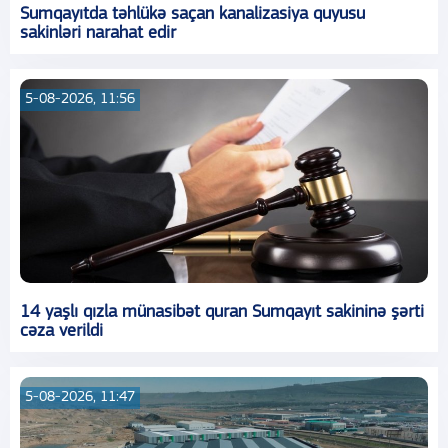
Sumqayıtda təhlükə saçan kanalizasiya quyusu
sakinləri narahat edir
5-08-2026, 11:56
14 yaşlı qızla münasibət quran Sumqayıt sakininə şərti
cəza verildi
5-08-2026, 11:47