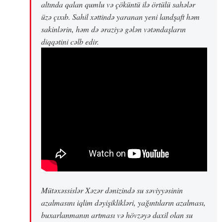
altında qalan qumlu və çöküntü ilə örtülü sahələr
üzə çıxıb. Sahil xəttində yaranan yeni landşaft həm
sakinlərin, həm də əraziyə gələn vətəndaşların
diqqətini cəlb edir.
Mütəxəssislər Xəzər dənizində su səviyyəsinin
azalmasını iqlim dəyişiklikləri, yağıntıların azalması,
buxarlanmanın artması və hövzəyə daxil olan su