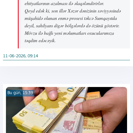
ehtiyatlarının azalması ilə əlaqələndirirlər.
Qeyd edək ki, son illər Xəzər dənizinin səviyyəsində
müşahidə olunan enmə prosesi təkcə Sumqayıtda
deyil, sahilyanı digər bölgələrdə də özünü göstərir.
Mövzu ilə bağlı yeni məlumatları oxucularımıza
təqdim edəcəyik.
11-06-2026, 09:14
Bu gün, 15:39