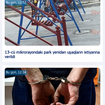
Bu gün, 12:32
13-cü mikrorayondakı park yenidən uşaqların ixtiyarına
verildi
Bu gün, 12:14