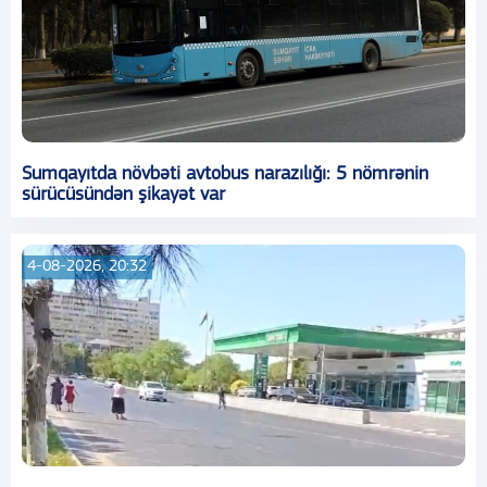
Sumqayıtda növbəti avtobus narazılığı: 5 nömrənin
sürücüsündən şikayət var
4-08-2026, 20:32