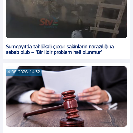
Sumqayıtda təhlükəli çuxur sakinlərin narazılığına
səbəb olub – "Bir ildir problem həll olunmur"
4-08-2026, 14:32