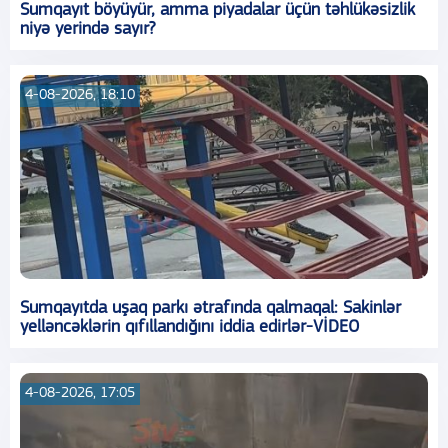
Sumqayıt böyüyür, amma piyadalar üçün təhlükəsizlik
niyə yerində sayır?
4-08-2026, 18:10
Sumqayıtda uşaq parkı ətrafında qalmaqal: Sakinlər
yelləncəklərin qıfıllandığını iddia edirlər-VİDEO
4-08-2026, 17:05