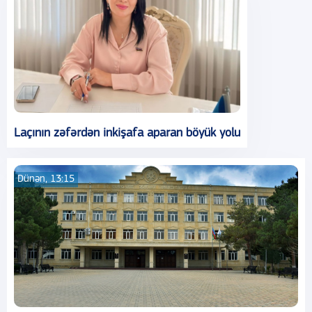
Laçının zəfərdən inkişafa aparan böyük yolu
Dünən, 13:15