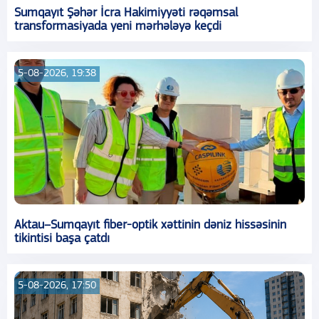
Sumqayıt Şəhər İcra Hakimiyyəti rəqəmsal
transformasiyada yeni mərhələyə keçdi
5-08-2026, 19:38
Aktau–Sumqayıt fiber-optik xəttinin dəniz hissəsinin
tikintisi başa çatdı
5-08-2026, 17:50