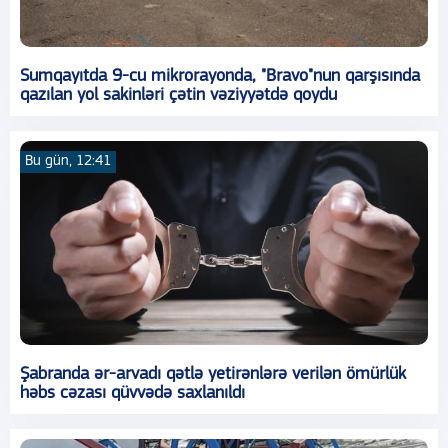
Sumqayıtda 9-cu mikrorayonda, "Bravo"nun qarşısında
qazılan yol sakinləri çətin vəziyyətdə qoydu
Bu gün, 12:41
Şabranda ər-arvadı qətlə yetirənlərə verilən ömürlük
həbs cəzası qüvvədə saxlanıldı