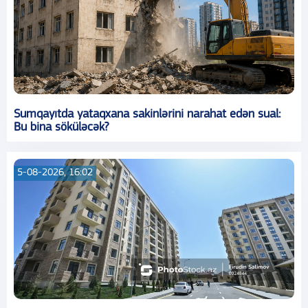
Sumqayıtda yataqxana sakinlərini narahat edən sual:
Bu bina söküləcək?
5-08-2026, 16:02