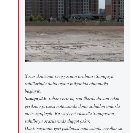
Xəzər dənizinin səviyyəsinin azalması Sumqayıt
sahillərində daha aydın müşahidə olunmağa
başlayıb.
Sumqayit.tv
xəbər verir ki, son illərdə davam edən
geriləmə prosesi nəticəsində dəniz sahildən onlarla
metr uzaqlaşıb. Bu vəziyyət xüsusilə Sumqayıtın
sahilboyu ərazilərində diqqət çəkir.
Dəniz suyunun geri çəkilməsi nəticəsində əvvəllər su