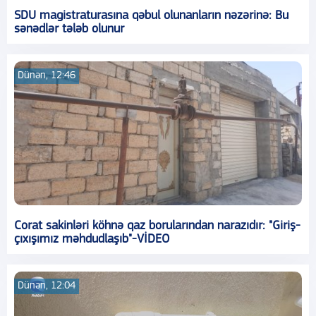
SDU magistraturasına qəbul olunanların nəzərinə: Bu
sənədlər tələb olunur
Dünən, 12:46
Corat sakinləri köhnə qaz borularından narazıdır: "Giriş-
çıxışımız məhdudlaşıb"-VİDEO
Dünən, 12:04