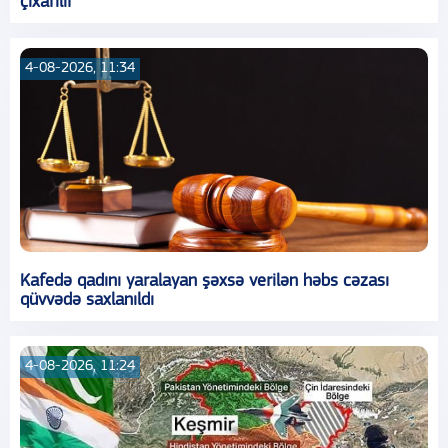
çıxarılır
4-08-2026, 11:34
Kafedə qadını yaralayan şəxsə verilən həbs cəzası
qüvvədə saxlanıldı
4-08-2026, 11:24